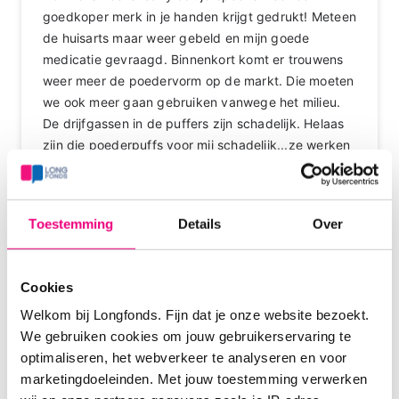
goedkoper merk in je handen krijgt gedrukt! Meteen
de huisarts maar weer gebeld en mijn goede
medicatie gevraagd. Binnenkort komt er trouwens
weer meer de poedervorm op de markt. Die moeten
we ook meer gaan gebruiken vanwege het milieu.
De drijfgassen in de puffers zijn schadelijk. Helaas
zijn die poederpuffs voor mij schadelijk...ze werken
niet en ik krijg ze niet goed geinhaleerd. Steeds
alsof ik spinnenwebben in mijn luchtpijp heb.
Toestemming
Details
Over
Login
of
registreer
om te reageren
Cookies
Welkom bij Longfonds. Fijn dat je onze website bezoekt.
Vlinderstrik
02-07-2025 om 18:36 uur
We gebruiken cookies om jouw gebruikerservaring te
optimaliseren, het webverkeer te analyseren en voor
Weer even een update voor alle IZZ-verzekerden: je
marketingdoeleinden. Met jouw toestemming verwerken
krijgt de kosten van Foster aerosol (voor in