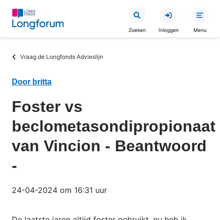
Overslaan
en
Zoeken
Inloggen
Menu
naar
de
Kruimelpad
Vraag de Longfonds Advieslijn
inhoud
gaan
Door britta
Foster vs
beclometasondipropionaat
van Vincion - Beantwoord
-
24-04-2024 om 16:31 uur
De laatste jaren altijd foster gebruikt, nu heb ik