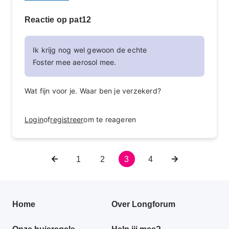
Reactie op pat12
Ik krijg nog wel gewoon de echte
Foster mee aerosol mee.
Wat fijn voor je. Waar ben je verzekerd?
Login
of
registreer
om te reageren
Vorige
Pagina
1
Pagina
2
Huidige
3
Pagina
4
Volgende
Paginering
pagina
pagina
pagina
Primair
Home
Over Longforum
footer