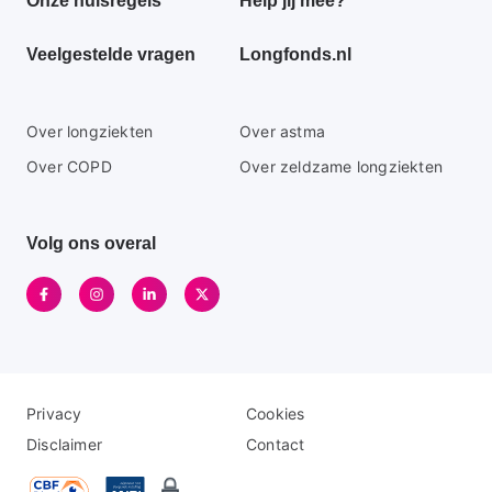
Onze huisregels
Help jij mee?
menu
Veelgestelde vragen
Longfonds.nl
Secundaire
Over longziekten
Over astma
footer
Over COPD
Over zeldzame longziekten
menu
Volg ons overal
Disclaimer
Logo
Privacy
Cookies
menu
menu
Disclaimer
Contact