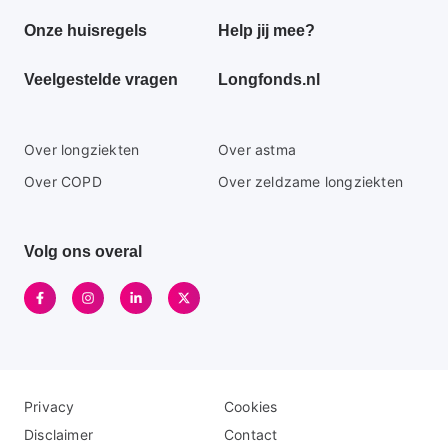
footer
Onze huisregels
Help jij mee?
menu
Veelgestelde vragen
Longfonds.nl
Secundaire
Over longziekten
Over astma
footer
Over COPD
Over zeldzame longziekten
menu
Volg ons overal
Disclaimer
Logo
Privacy
Cookies
menu
menu
Disclaimer
Contact