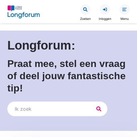
Overslaan
en
Zoeken
Inloggen
Menu
naar
de
Kruimelpad
inhoud
Longforum:
gaan
Praat mee, stel een vraag
of deel jouw fantastische
tip!
Zoeken
Zoeken