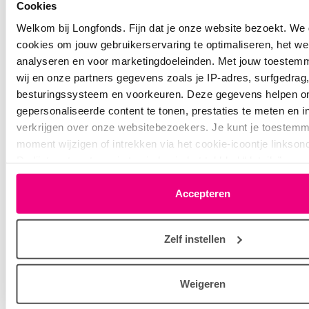
Cookies
Lees hier de persoonlijke verhalen van
medeforumleden Gert, Agatha, Frans,Dyenne
Welkom bij Longfonds. Fijn dat je onze website bezoekt. We
en Marieke.
cookies om jouw gebruikerservaring te optimaliseren, het we
analyseren en voor marketingdoeleinden. Met jouw toestem
Ze beschrijven wat ze in hun dagelijks leven
wij en onze partners gegevens zoals je IP-adres, surfgedrag,
meemaken, waar ze door hun longziekte
besturingssysteem en voorkeuren. Deze gegevens helpen 
tegenaan lopen en vertellen over de leuke en
gepersonaliseerde content te tonen, prestaties te meten en in
minder leuke momenten in hun behandeling.
verkrijgen over onze websitebezoekers. Je kunt je toestemm
Lees meer
moment wijzigen of intrekken via het cookie-icoontje linkson
De lijst met partners is te vinden in het tabblad “details”.
Accepteren
Afbeelding
Zelf instellen
Weigeren