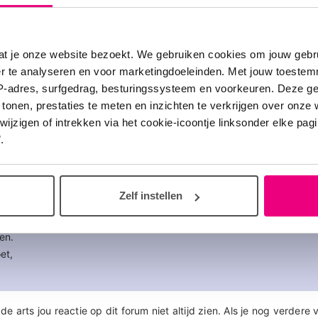
at je onze website bezoekt. We gebruiken cookies om jouw gebru
er te analyseren en voor marketingdoeleinden. Met jouw toeste
03
IP-adres, surfgedrag, besturingssysteem en voorkeuren. Deze 
 tonen, prestaties te meten en inzichten te verkrijgen over onze
aulissen
zigen of intrekken via het cookie-icoontje linksonder elke pagina
.
ms,
ie. Zijn de pufjes met bevesphi wat anders inhalatiesteroid, Zou 
eval aanraden? Ik heb gelezen dat alpha-1 zich in de onderste lon
Zelf instellen
tot gewone copd. Mijn moeder heeft hypercapnie en dat maakt het o
eken of hulpmiddelen adviseert u voor haar. Dan kan ik dat met de
en.
et,
de arts jou reactie op dit forum niet altijd zien. Als je nog verdere