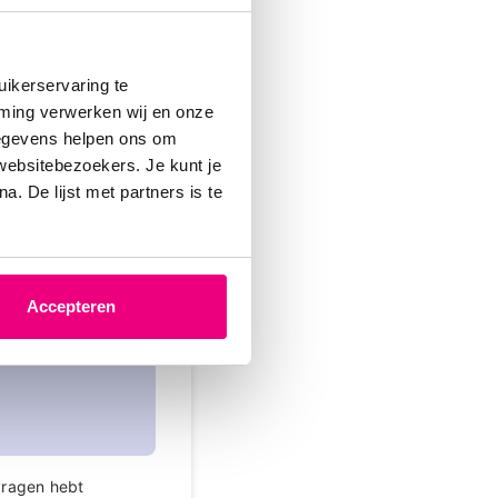
ikerservaring te
mming verwerken wij en onze
-06-2026 om 10:46 uur
gegevens helpen ons om
 websitebezoekers. Je kunt je
. De lijst met partners is te
u een andere
gpunten ontwikkeld
Accepteren
ndragelijk voor
 longarts en de
 vragen hebt