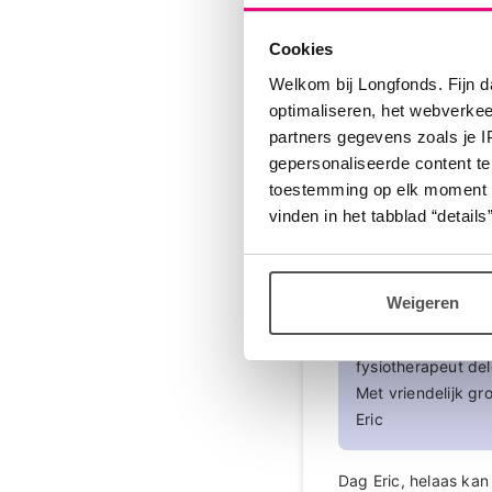
Cookies
Welkom bij Longfonds. Fijn d
optimaliseren, het webverke
JessicaB
partners gegevens zoals je 
gepersonaliseerde content te
Reactie op RoosP
toestemming op elk moment wij
vinden in het tabblad “details”
Geachte Dr. Wille
Dank voor uw react
medicatie in dit g
Weigeren
in tegenstelling 
haar. Welke techni
fysiotherapeut del
Met vriendelijk gro
Eric
Dag Eric, helaas kan 