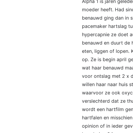
Alpha 1 is jaren geled
moeder heeft. Had sin
benauwd ging dan in s
pacemaker hartslag tus
hypercapnie ze doet a
benauwd en duurt de he
eten, liggen of lopen.
op. Ze is begin april 
wat haar benauwd maakt
voor ontslag met 2 x
willen haar naar huis 
waarvoor ze ook oxycod
verslechterd dat ze th
wordt een hartfilm ge
hartfalen en misschien
opinion of in ieder ge