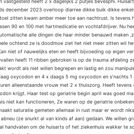
en vastgesteld heeft 2 x dagelijks 2 pufjes bevesphi. Huisar
ds december 2023 overloop diarree dikke buik dikke enkel
toel zitten kwam amber meer toe aan nachtrust. Is tevens 
sen 90 en 100 met hartmedicatie en vochtafdrijver. Nu heef
utomatische alle dingen die haar minder benauwd maken ,
le ochtend ze is doodmoe ziet het niet meer zitten wil het 
 Kan niet of nauwelijks eten en heeft bijvoeding op eigen ve
gevallen heeft 11 ribben gebroken is op de trauma afdeling 
 wordt als niet willen begrepen en lastig en zou manipule
 daag oxycodon en 4 x daags 5 mg oxycodon en s'nachts 
sturen alleenstaande vrouw met 2 x thuiszorg. Heeft tevens
on krijgt. Haar test op geriatrie begin april was goed maa
uis niet kan functioneren, Ze waren op de geriatrie onbeke
maakt saturatie gemeten allemaal in rust maar er wordt nik
 abneu (ze snurkt al van kinds af aan) gedaan. We willen 
val handvaten om de huisarts of het ziekenhuis wakker te 