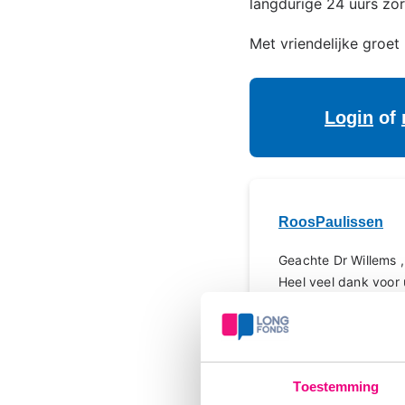
langdurige 24 uurs zor
Met vriendelijke groet
Login
of
RoosPaulissen
Geachte Dr Willems ,
Heel veel dank voor u
hij bekijken of er i
Met vriendelijke groe
Eric basten
Toestemming
Login
of
registreer
om 