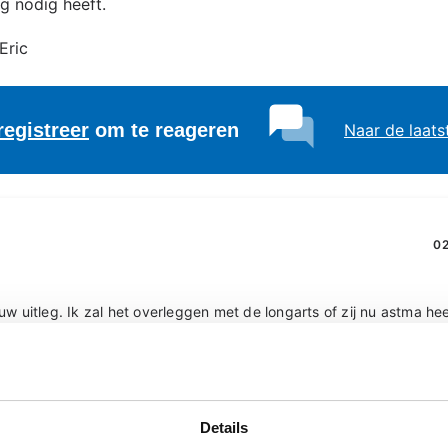
g nodig heeft.
 Eric
registreer
om te reageren
Naar de laats
02
w uitleg. Ik zal het overleggen met de longarts of zij nu astma hee
ets aan de medicatie moet worden aangepast.
t,
Details
te reageren