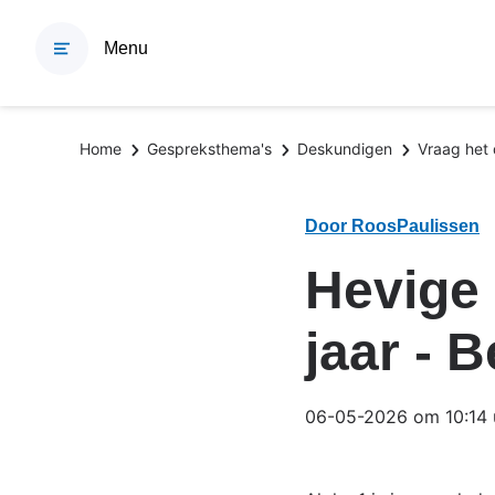
Overslaan
en
Menu
naar
de
inhoud
Kruimelpad
Home
Gespreksthema's
Deskundigen
Vraag het
gaan
Door RoosPaulissen
Hevige 
jaar - 
06-05-2026 om 10:14 