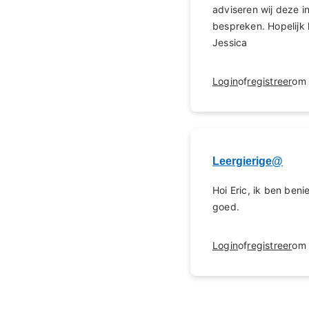
adviseren wij deze i
bespreken. Hopelijk 
Jessica
Login
of
registreer
om 
Leergierige@
Hoi Eric, ik ben ben
goed.
Login
of
registreer
om 