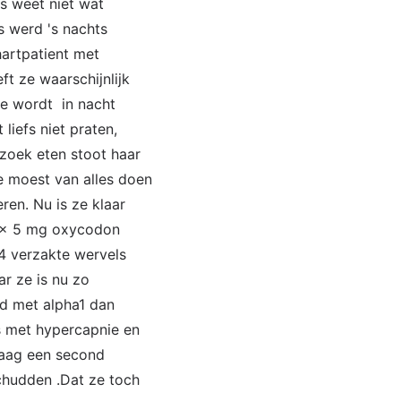
ts weet niet wat
s werd 's nachts
hartpatient met
t ze waarschijnlijk
ze wordt in nacht
liefs niet praten,
rzoek eten stoot haar
ze moest van alles doen
ren. Nu is ze klaar
1 x 5 mg oxycodon
 4 verzakte wervels
r ze is nu zo
nd met alpha1 dan
s met hypercapnie en
graag een second
schudden .Dat ze toch