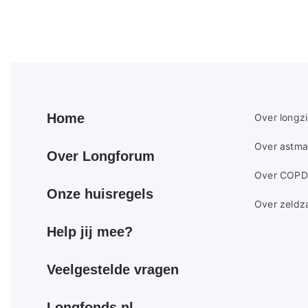
Paginering
Primair
Secundair
Home
Over longz
footer
footer
Over astma
menu
menu
Over Longforum
Over COPD
Onze huisregels
Over zeldz
Help jij mee?
Veelgestelde vragen
Longfonds.nl