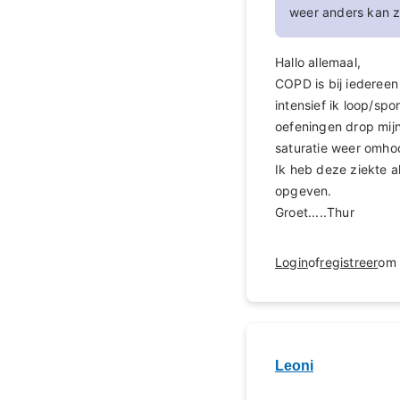
weer anders kan zi
Hallo allemaal,
COPD is bij iedereen
intensief ik loop/spo
oefeningen drop mijn
saturatie weer omho
Ik heb deze ziekte al
opgeven.
Groet.....Thur
Login
of
registreer
om 
Leoni