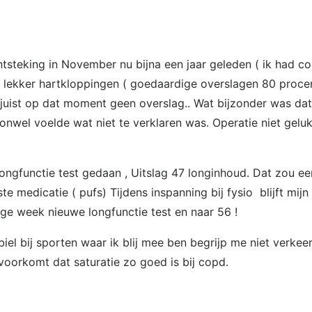
steking in November nu bijna een jaar geleden ( ik had cop
t lekker hartkloppingen ( goedaardige overslagen 80 proce
juist op dat moment geen overslag.. Wat bijzonder was dat
nwel voelde wat niet te verklaren was. Operatie niet gelu
ongfunctie test gedaan , Uitslag 47 longinhoud. Dat zou e
ste medicatie ( pufs) Tijdens inspanning bij fysio blijft mijn
rige week nieuwe longfunctie test en naar 56 !
tabiel bij sporten waar ik blij mee ben begrijp me niet verk
voorkomt dat saturatie zo goed is bij copd.