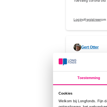
Toevallig corona oid
Login
of
registreer
om 
Gert Otter
Hi Leoni, als ik inte
zodat de saturatie 
zijn. Sterkte.
Toestemming
Login
of
registreer
om 
Cookies
Welkom bij Longfonds. Fijn d
optimaliseren, het webverke