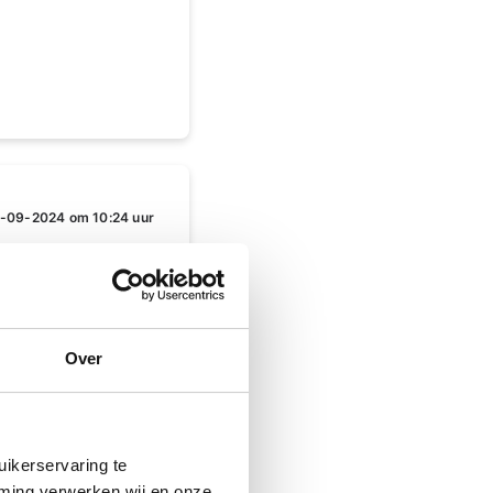
-09-2024 om 10:24 uur
m gebruik ik zuurstof
iënt weer anders kan
Over
ikerservaring te
mming verwerken wij en onze