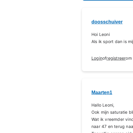
doosschuiver
Hoi Leoni
Als ik sport dan is m
Login
of
registreer
om 
Maarten1
Hallo Leoni,
Ook mijn saturatie b
Wat ik vreemder vin
naar 47 en terug naa