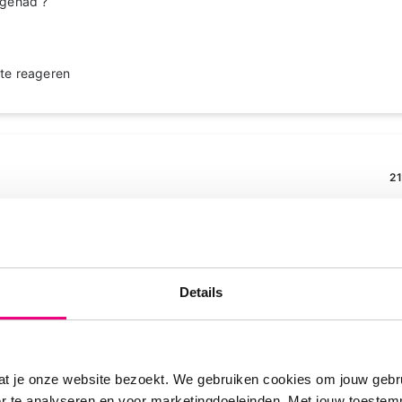
 gehad ?
te reageren
21
nsief beweeg, zoals bij de fysio, zakt mijn saturatie naar 86% Daaro
rond de 90-91% komt. Zo zie je maar dat het voor iedere COPD pat
Details
te reageren
at je onze website bezoekt. We gebruiken cookies om jouw gebru
er te analyseren en voor marketingdoeleinden. Met jouw toeste