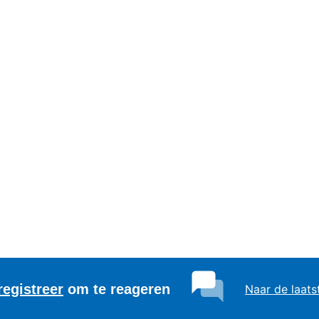
registreer
om te reageren
Naar de laats