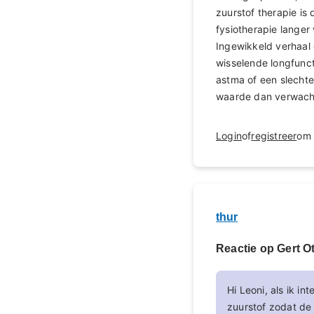
zuurstof therapie is
fysiotherapie langer
Ingewikkeld verhaal 
wisselende longfunc
astma of een slechte
waarde dan verwacht
Login
of
registreer
om 
thur
Reactie op Gert Ot
Hi Leoni, als ik i
zuurstof zodat de