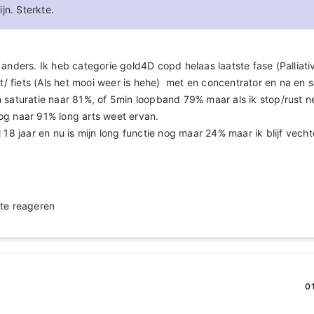
jn. Sterkte.
 anders. Ik heb categorie gold4D copd helaas laatste fase (Palliati
rt/ fiets (Als het mooi weer is hehe) met en concentrator en na en s
 saturatie naar 81%, of 5min loopband 79% maar als ik stop/rust 
og naar 91% long arts weet ervan.
 18 jaar en nu is mijn long functie nog maar 24% maar ik blijf vechte
te reageren
0