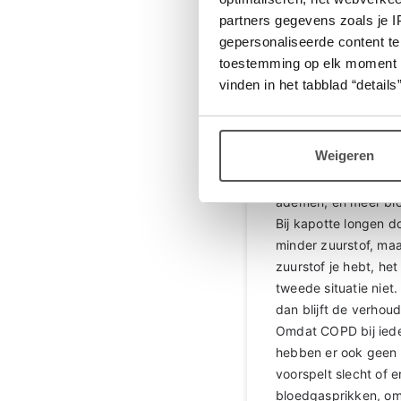
Longarts Marti
partners gegevens zoals je 
gepersonaliseerde content te
beste Leoni
toestemming op elk moment wij
Leuk dat je deze vra
vinden in het tabblad “details”
en zuurstof in de lo
De bedoeling van ade
veel lucht en bijna 
Weigeren
zuurstof in je bloed 
waar net zoveel bloed
ademen, en meer bloe
Bij kapotte longen d
minder zuurstof, maa
zuurstof je hebt, het
tweede situatie niet
dan blijft de verhoud
Omdat COPD bij ieder
hebben er ook geen p
voorspelt slecht of 
bloedgasprikken, om 