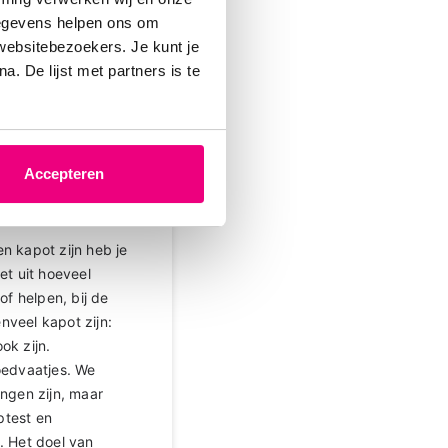
-09-2024 om 10:04 uur
gegevens helpen ons om
 websitebezoekers. Je kunt je
. De lijst met partners is te
verdeling van bloed
d.
ven in de long zit
er nauwelijks
Accepteren
 gebied van de long,
ijgen door dieper te
n kapot zijn heb je
et uit hoeveel
of helpen, bij de
nveel kapot zijn:
ok zijn.
oedvaatjes. We
ngen zijn, maar
ptest en
. Het doel van