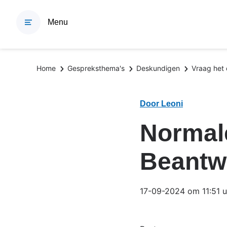
Overslaan
en
Menu
naar
de
inhoud
Kruimelpad
Home
Gespreksthema's
Deskundigen
Vraag het
gaan
Door Leoni
Normale
Beantw
17-09-2024 om 11:51 u