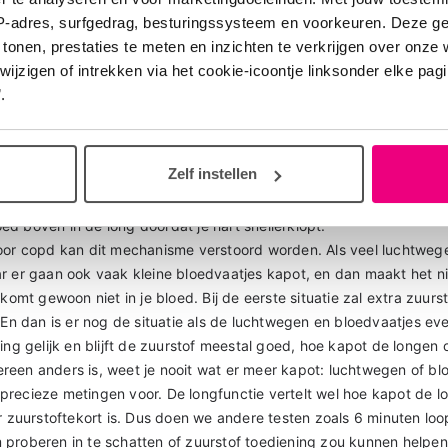
jn de Kruif
26
Zorgprofessional
IP-adres, surfgedrag, besturingssysteem en voorkeuren. Deze 
 tonen, prestaties te meten en inzichten te verkrijgen over onze
zigen of intrekken via het cookie-icoontje linksonder elke pagina
ag stelt, het valt patienten regelmatig op. Het geheim zit hem de 
.
ng (de ventilatie perfusie verhouding) en dat is nog best ingewikkel
men is dat je zuurstof inademt en dat het dan in je bloed komt. Bo
geen bloed. Onderin de long is het andersom. In beide gevallen kan 
Zelf instellen
komen. Feitelijk gebruik je in het dagelijks leven alleen het midden
 is als lucht. Bij inspanning kun je meer lucht onderin je longen kr
d boven in de long doordat je hart snellerklopt.
oor copd kan dit mechanisme verstoord worden. Als veel luchtwege
r er gaan ook vaak kleine bloedvaatjes kapot, en dan maakt het ni
 komt gewoon niet in je bloed. Bij de eerste situatie zal extra zuurst
. En dan is er nog de situatie als de luchtwegen en bloedvaatjes eve
ing gelijk en blijft de zuurstof meestal goed, hoe kapot de longen o
een anders is, weet je nooit wat er meer kapot: luchtwegen of bl
recieze metingen voor. De longfunctie vertelt wel hoe kapot de lo
er zuurstoftekort is. Dus doen we andere testen zoals 6 minuten loo
proberen in te schatten of zuurstof toediening zou kunnen helpen