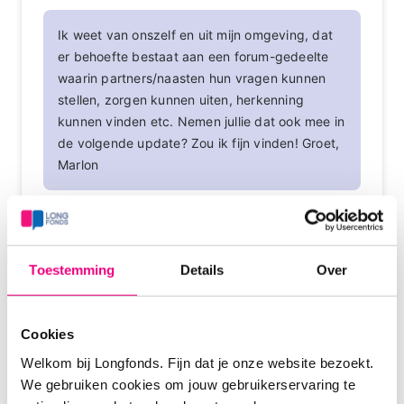
Ik weet van onszelf en uit mijn omgeving, dat
er behoefte bestaat aan een forum-gedeelte
waarin partners/naasten hun vragen kunnen
stellen, zorgen kunnen uiten, herkenning
kunnen vinden etc. Nemen jullie dat ook mee in
de volgende update? Zou ik fijn vinden! Groet,
Marlon
Dag Marion, in ieder geval wordt er voor de
volgende update gewerkt aan de mogelijkheid om
persoonlijke berichten te sturen. Maar ik heb het
Toestemming
Details
Over
idee dat jij nog wat anders bedoelt. Heb je voor mij
een voorbeeld hiervan? Partners/naasten kunnen
zelf ook een account aanmaken, denk ik en dan
Cookies
topics plaatsen of reageren op bestaande topics.
Welkom bij Longfonds. Fijn dat je onze website bezoekt.
Of bedoel je het anders? Help me even verder
We gebruiken cookies om jouw gebruikerservaring te
hiermee. Vast bedankt, Bert