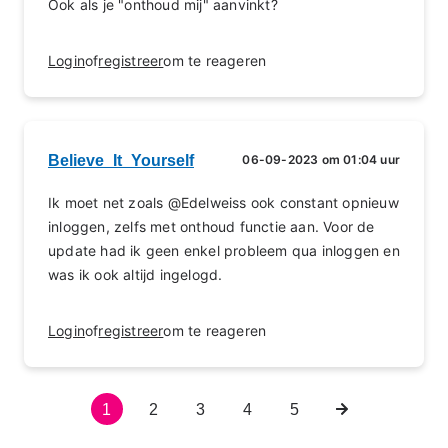
Ook als je "onthoud mij" aanvinkt?
Login
of
registreer
om te reageren
Believe_It_Yourself
06-09-2023 om 01:04 uur
Ik moet net zoals @Edelweiss ook constant opnieuw
inloggen, zelfs met onthoud functie aan. Voor de
update had ik geen enkel probleem qua inloggen en
was ik ook altijd ingelogd.
Login
of
registreer
om te reageren
Huidige
1
Pagina
2
Pagina
3
Pagina
4
Pagina
5
Volgende
Paginering
pagina
pagina