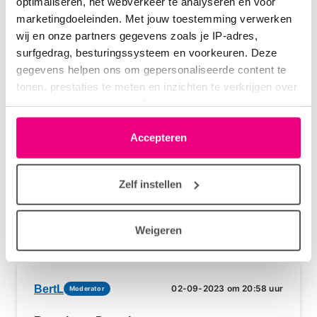
optimaliseren, het webverkeer te analyseren en voor
marketingdoeleinden. Met jouw toestemming verwerken
Login
of
registreer
om te reageren
wij en onze partners gegevens zoals je IP-adres,
surfgedrag, besturingssysteem en voorkeuren. Deze
gegevens helpen ons om gepersonaliseerde content te
tonen, prestaties te meten en inzichten te verkrijgen over
Daantje
02-09-2023 om 16:28 uur
onze websitebezoekers. Je kunt je toestemming op elk
moment wijzigen of intrekken via het cookie-icoontje
Er klopt ook nog steeds iets niets met het
linksonder elke pagina. De lijst met partners is te vinden
Accepteren
weergeven en springen naar nieuwe bericht want je
in het tabblad “details”.
zelf geplaatste reactie worden ook als nieuw
bericht aangegeven.
Zelf instellen
Login
of
registreer
om te reageren
Weigeren
BertL
02-09-2023 om 20:58 uur
Moderator