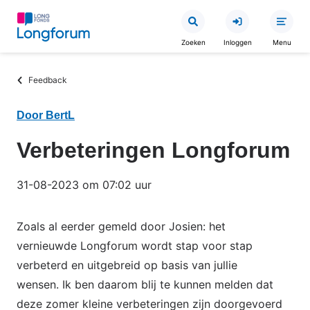
Overslaan
en
Zoeken
Inloggen
Menu
naar
de
Kruimelpad
Feedback
inhoud
gaan
Door BertL
Verbeteringen Longforum
31-08-2023 om 07:02 uur
Zoals al eerder gemeld door Josien: het
vernieuwde Longforum wordt stap voor stap
verbeterd en uitgebreid op basis van jullie
wensen. Ik ben daarom blij te kunnen melden dat
deze zomer kleine verbeteringen zijn doorgevoerd