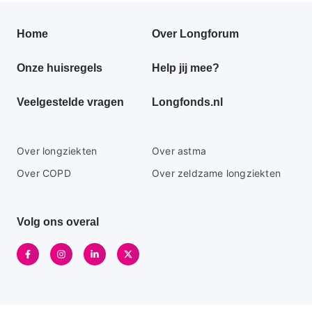
Primair
Home
Over Longforum
footer
Onze huisregels
Help jij mee?
menu
Veelgestelde vragen
Longfonds.nl
Secundaire
Over longziekten
Over astma
footer
Over COPD
Over zeldzame longziekten
menu
Volg ons overal