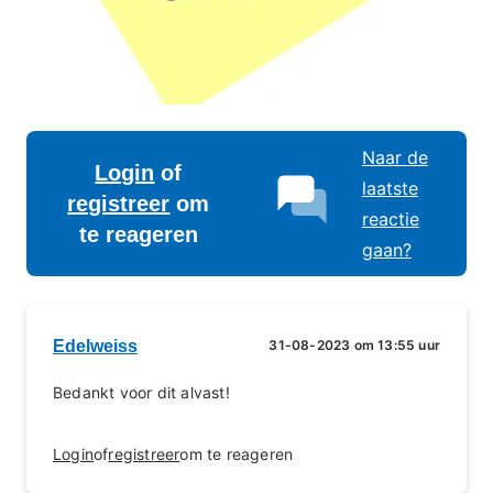
Naar de
Login
of
laatste
registreer
om
reactie
te reageren
gaan?
Edelweiss
31-08-2023 om 13:55 uur
Bedankt voor dit alvast!
Login
of
registreer
om te reageren