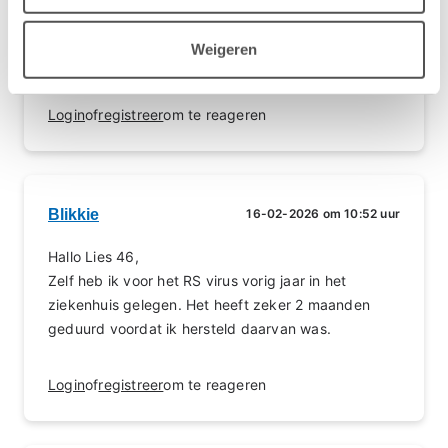
Dank voor het meedenken, maar Corona had ik al
begin december. Toen dat over was kreeg ik RS
Weigeren
virus. Maar in het ziekenhuis zagen ze het nog wel.
Login
of
registreer
om te reageren
Blikkie
16-02-2026 om 10:52 uur
Hallo Lies 46,
Zelf heb ik voor het RS virus vorig jaar in het
ziekenhuis gelegen. Het heeft zeker 2 maanden
geduurd voordat ik hersteld daarvan was.
Login
of
registreer
om te reageren