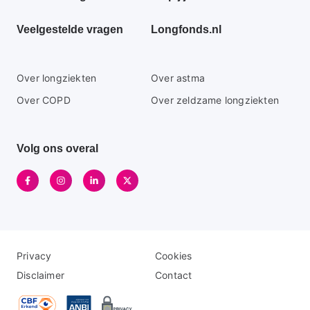
menu
Veelgestelde vragen
Longfonds.nl
Secundaire
Over longziekten
Over astma
footer
Over COPD
Over zeldzame longziekten
menu
Volg ons overal
Disclaimer
Logo
Privacy
Cookies
menu
menu
Disclaimer
Contact