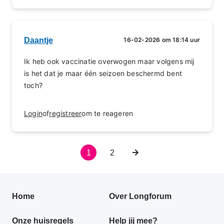
Daantje
16-02-2026 om 18:14 uur
Ik heb ook vaccinatie overwogen maar volgens mij
is het dat je maar één seizoen beschermd bent
toch?
Login
of
registreer
om te reageren
Huidige
1
Pagina
2
Volgende
Paginering
pagina
pagina
Primair
Home
Over Longforum
footer
Onze huisregels
Help jij mee?