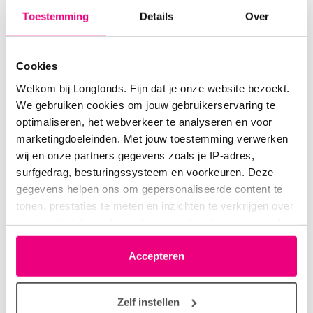
Toestemming
Details
Over
Anita2
13-02-2026 om 16:38 uur
Cookies
Je gaf aan ook Covid 19 te hebben. Heb je daar
niet de klachten van?
Welkom bij Longfonds. Fijn dat je onze website bezoekt.
We gebruiken cookies om jouw gebruikerservaring te
optimaliseren, het webverkeer te analyseren en voor
Login
of
registreer
om te reageren
marketingdoeleinden. Met jouw toestemming verwerken
wij en onze partners gegevens zoals je IP-adres,
surfgedrag, besturingssysteem en voorkeuren. Deze
gegevens helpen ons om gepersonaliseerde content te
Lies46
13-02-2026 om 22:24 uur
tonen, prestaties te meten en inzichten te verkrijgen over
onze websitebezoekers. Je kunt je toestemming op elk
Reactie op Anita2
moment wijzigen of intrekken via het cookie-icoontje
linksonder elke pagina. De lijst met partners is te vinden
Accepteren
Je gaf aan ook Covid 19 te hebben. Heb je
in het tabblad “details”.
daar niet de klachten van?
Zelf instellen