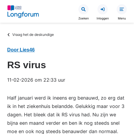
Overslaan
en
Zoeken
Inloggen
Menu
naar
de
Kruimelpad
Vraag het de deskundige
inhoud
gaan
Door Lies46
RS virus
11-02-2026 om 22:33 uur
Half januari werd ik ineens erg benauwd, zo erg dat
ik in het ziekenhuis belandde. Gelukkig maar voor 3
dagen. Het bleek dat ik RS virus had. Nu zijn we
bijna een maand verder en ben ik nog steeds snel
moe en ook nog steeds benauwder dan normaal.