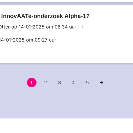
 InnovAATe-onderzoek Alpha-1?
Otter
op 14-01-2025 om 08:34 uur
14-01-2025 om 09:27 uur
s
Huidige
1
Pagina
2
Pagina
3
Pagina
4
Pagina
5
Volgende
pagina
pagina