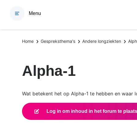
Overslaan
en
Menu
naar
de
inhoud
Kruimelpad
Home
Gespreksthema's
Andere longziekten
Alph
gaan
Alpha-1
Wat betekent het op Alpha-1 te hebben en waar lo
Log in om inhoud in het forum te plaat