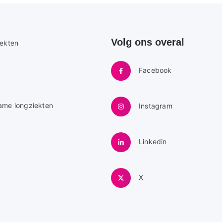
Volg ons overal
e
iekten
Facebook
ame longziekten
Instagram
Linkedin
X