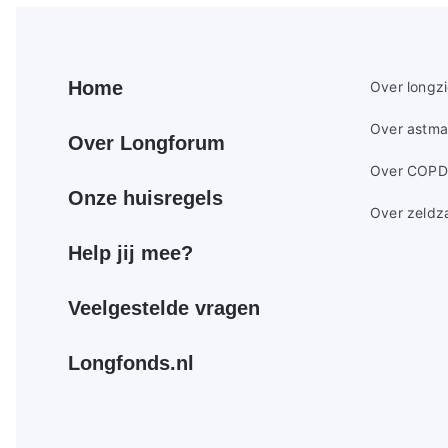
Primair
Secundair
Home
Over longz
footer
footer
Over astma
menu
menu
Over Longforum
Over COPD
Onze huisregels
Over zeldz
Help jij mee?
Veelgestelde vragen
Longfonds.nl