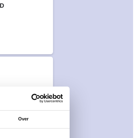
TD
Over