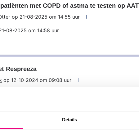
patiënten met COPD of astma te testen op AA
Otter
op 21-08-2025 om 14:55 uur
 21-08-2025 om 14:58 uur
s
et Respreeza
k
op 12-10-2024 om 09:08 uur
 12-10-2024 om 09:09 uur
Details
e voor kinderen over erfelijke ziektes