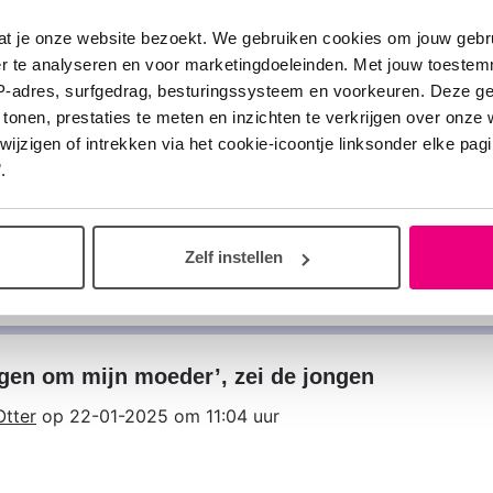
Otter
op 12-05-2025 om 19:43 uur
at je onze website bezoekt. We gebruiken cookies om jouw gebru
 12-05-2025 om 19:44 uur
er te analyseren en voor marketingdoeleinden. Met jouw toeste
IP-adres, surfgedrag, besturingssysteem en voorkeuren. Deze 
 tonen, prestaties te meten en inzichten te verkrijgen over onze
zigen of intrekken via het cookie-icoontje linksonder elke pagina
.
ositieve studieresultaten Alpha-1/BEAM-302
Otter
op 18-03-2025 om 09:02 uur
Zelf instellen
s
gen om mijn moeder’, zei de jongen
Otter
op 22-01-2025 om 11:04 uur