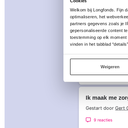
Cookies
Gestart door
Gert 
Welkom bij Longfonds. Fijn d
Laatst bewerkt op
optimaliseren, het webverke
partners gegevens zoals je 
1 reactie
gepersonaliseerde content te
toestemming op elk moment wij
vinden in het tabblad “details”
Persbericht: P
Gestart door
Gert 
Weigeren
Nog geen reactie
Ik maak me zor
Gestart door
Gert 
9 reacties