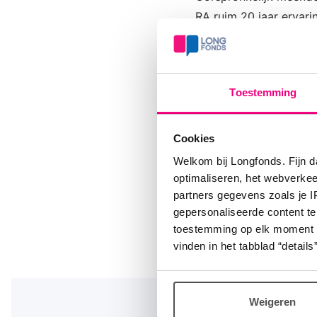
RA ruim 20 jaar ervari
Maar ILD-RA lijkt seri
handhaving, niet op g
Ik krijg maar weinig z
Toestemming
Wie heeft enige ervari
Cookies
Welkom bij Longfonds. Fijn d
optimaliseren, het webverke
partners gegevens zoals je 
gepersonaliseerde content te
toestemming op elk moment wij
vinden in het tabblad “details”
Weigeren