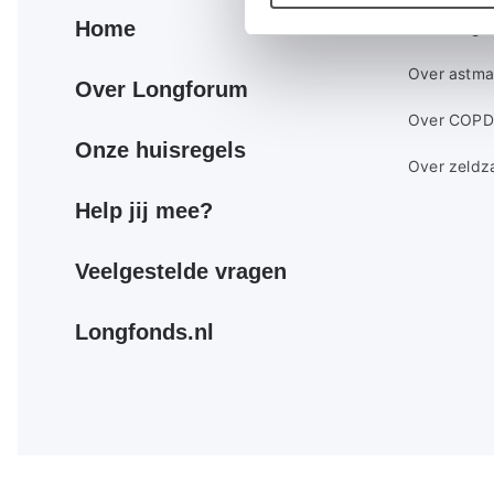
Primair
Secundair
Home
Over longz
footer
footer
Over astma
menu
menu
Over Longforum
Over COPD
Onze huisregels
Over zeldz
Help jij mee?
Veelgestelde vragen
Longfonds.nl