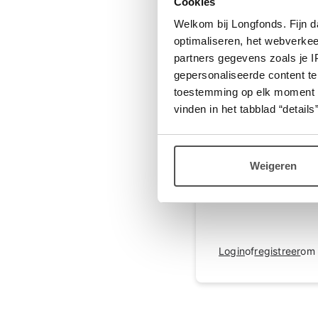
Cookies
Login
of
registreer
om 
Welkom bij Longfonds. Fijn d
optimaliseren, het webverke
partners gegevens zoals je 
gepersonaliseerde content te
toestemming op elk moment wij
Rona
vinden in het tabblad “details”
Hallo Jon76,
Als ik je een tip mag
mate van fibrose en
Weigeren
longfonds kunnen je 
Groet Rona
Login
of
registreer
om 