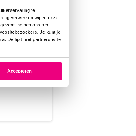
ikerservaring te
mming verwerken wij en onze
gegevens helpen ons om
 websitebezoekers. Je kunt je
. De lijst met partners is te
2-02-2025 om 15:37 uur
elf heb een lichte
longpunten van het
Accepteren