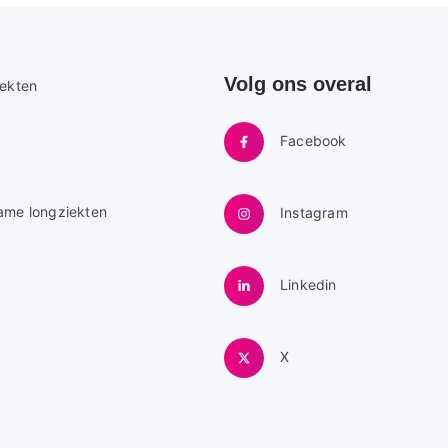
Volg ons overal
e
iekten
Facebook
ame longziekten
Instagram
Linkedin
X