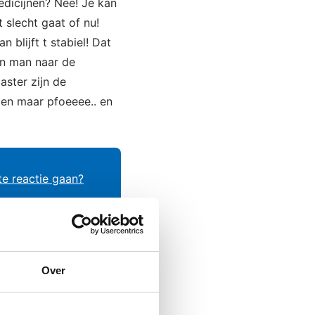
edicijnen? Nee! Je kan
 slecht gaat of nu!
 blijft t stabiel! Dat
’n man naar de
aster zijn de
len maar pfoeeee.. en
te reactie gaan?
2-01-2025 om 19:52 uur
Over