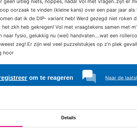
r geen uitleg niets, noppes, nada! Vol met vragen..zijn er m
oop oorzaak te vinden (kleine kans) over een paar jaar als t
komen dat ik de DIP- variant heb! Werd gezegd niet roken dan
nuit het zkh heb gekregen! Vol met vraagtekens samen met m
 naar fysio, gelukkig nu (wel) handvaten….wat een rollerco
est zeg! Er zijn wel veel puzzelstukjes op z’n plek geval
ig hoor
registreer
om te reageren
Naar de laats
1
Details
an 48 trouwens..