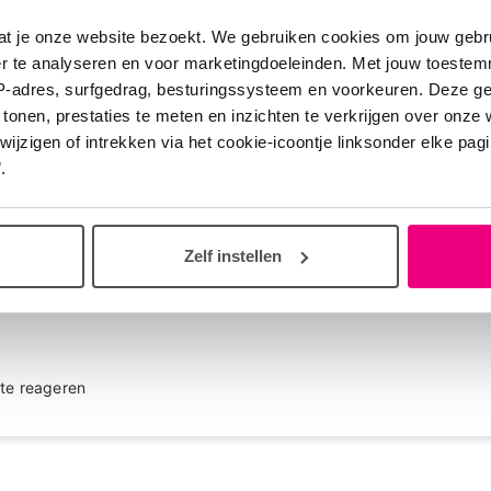
te reageren
at je onze website bezoekt. We gebruiken cookies om jouw gebru
er te analyseren en voor marketingdoeleinden. Met jouw toeste
IP-adres, surfgedrag, besturingssysteem en voorkeuren. Deze 
 tonen, prestaties te meten en inzichten te verkrijgen over onze
zigen of intrekken via het cookie-icoontje linksonder elke pagina
1
.
 geven meld je dan aan bij de patiëntenvereniging Longfibrose. Ik z
 ernstig longemfyseem. Ook deelnemen aan lotgenotencontact via 
Zelf instellen
verder helpen.
te reageren