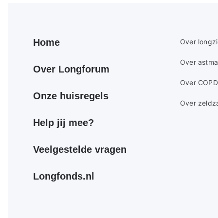
Primair
Secundair
Home
Over longz
footer
footer
Over astma
menu
menu
Over Longforum
Over COPD
Onze huisregels
Over zeldz
Help jij mee?
Veelgestelde vragen
Longfonds.nl