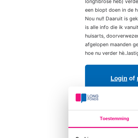
longfibrose heb) verde
een biopt doen in de h
Nou nu!! Daaruit is ge
is alle info die ik va
huisarts, doorverwezen
afgelopen maanden gewe
hoe nu verder hè..last
Login
of
jon76
Toestemming
Oh ben een vrouw v