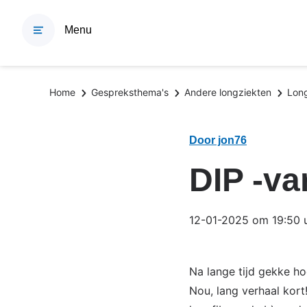
Overslaan
en
Menu
naar
de
inhoud
Kruimelpad
Home
Gespreksthema's
Andere longziekten
Long
gaan
Door jon76
DIP -va
12-01-2025 om 19:50 
Na lange tijd gekke ho
Nou, lang verhaal kort