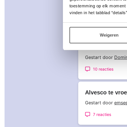
Vraag over eflo
toestemming op elk moment wij
Gestart door
Daant
vinden in het tabblad “details”
7 reacties
Weigeren
haperende alve
Gestart door
Domin
10 reacties
Alvesco te vroe
Gestart door
emse
7 reacties