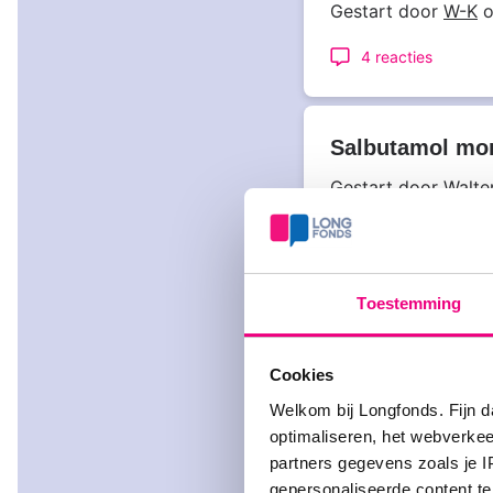
Gestart door
W-K
o
4 reacties
Salbutamol mon
Gestart door
Walte
7 reacties
Toestemming
Spiriva i.c.m. 
Gestart door
Sven_
Cookies
1 reactie
Welkom bij Longfonds. Fijn d
optimaliseren, het webverke
partners gegevens zoals je 
gepersonaliseerde content te