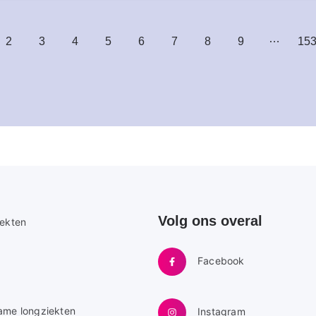
…
ige
Pagina
2
Pagina
3
Pagina
4
Pagina
5
Pagina
6
Pagina
7
Pagina
8
Pagina
9
Laa
15
na
pag
Volg ons overal
e
iekten
Facebook
ame longziekten
Instagram