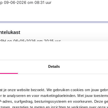
p 09-06-2026 om 08:31 uur
telukast
rPH
op 06-05-2026 om 20:15 uur
Details
Striverdi Respimat
op 22-03-2026 om 17:40 uur
at je onze website bezoekt. We gebruiken cookies om jouw gebru
er te analyseren en voor marketingdoeleinden. Met jouw toeste
IP-adres, surfgedrag, besturingssysteem en voorkeuren. Deze 
 tonen, prestaties te meten en inzichten te verkrijgen over onze