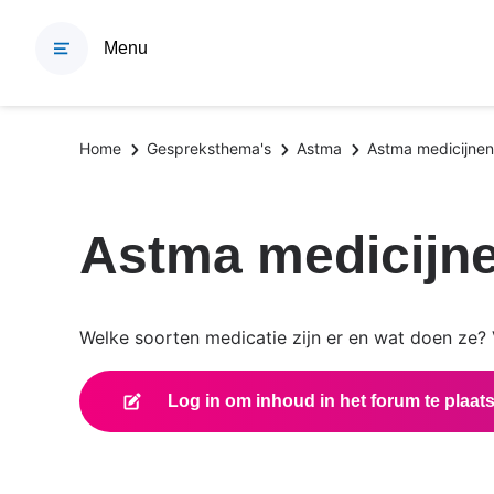
Overslaan
en
Menu
naar
de
inhoud
Kruimelpad
Home
Gespreksthema's
Astma
Astma medicijnen
gaan
Astma medicijn
Welke soorten medicatie zijn er en wat doen ze? V
Log in om inhoud in het forum te plaat