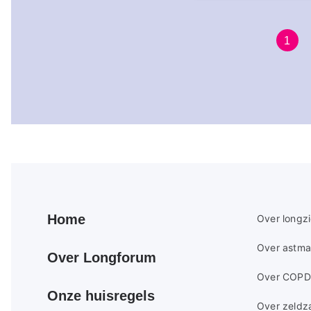
Huid
1
Paginering
pagi
Primair
Secundair
Home
Over longz
footer
footer
Over astma
menu
menu
Over Longforum
Over COPD
Onze huisregels
Over zeldz