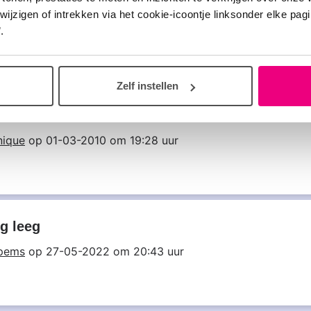
w rapid
zigen of intrekken via het cookie-icoontje linksonder elke pagina
je
op 26-01-2026 om 14:01 uur
.
Zelf instellen
sco
ique
op 01-03-2010 om 19:28 uur
g leeg
pems
op 27-05-2022 om 20:43 uur