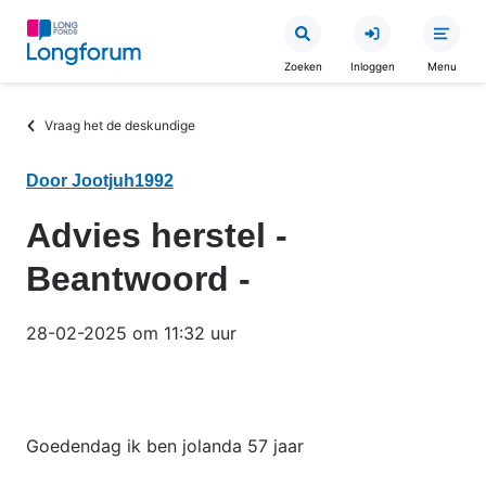
Overslaan
en
Zoeken
Inloggen
Menu
naar
de
Kruimelpad
Vraag het de deskundige
inhoud
gaan
Door Jootjuh1992
Advies herstel -
Beantwoord -
28-02-2025 om 11:32 uur
Goedendag ik ben jolanda 57 jaar