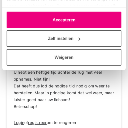
ongeduldig maar uw antwoord geeft me hoop dank
onze websitebezoekers. Je kunt je toestemming op elk
u wel
moment wijzigen of intrekken via het cookie-icoontje
😀
linksonder elke pagina. De lijst met partners is te vinden
Accepteren
in het tabblad “details”.
Login
of
registreer
om te reageren
Zelf instellen
Weigeren
Edelweiss
28-02-2025 om 18:16 uur
U hebt een heftige tijd achter de rug met veel
opnames. Niet fijn!
Dat heeft dus idd de nodige tijd nodig om weer te
herstellen. Maar in principe komt dat wel weer, maar
luister goed naar uw lichaam!
Beterschap!
Login
of
registreer
om te reageren