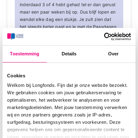
inderdaad 3 of 4 hebt gehad tel er dan gerust
maar een paar weken bij op. Dus blijf lopen en
wandel elke dag een stukje. Je zult zien dat
het steeds beter gaat en je met de Paasdagen
weer een spring in t veld bent. Misschien kun je
ook eens rondkijken of er een fysiotherapeut in
de buurt zit die je op sportief gebied kan
Toestemming
Details
Over
helpen.
En 1000 stappen op een dag…..er zijn heel,
heel veel mensen op dit forum die dat niet
Cookies
halen. Dus zet m op!!!!
Welkom bij Longfonds. Fijn dat je onze website bezoekt.
We gebruiken cookies om jouw gebruikerservaring te
Dank u wel ik hoop het echt wil nog zo graag
optimaliseren, het webverkeer te analyseren en voor
zoveel dingen doen
marketingdoeleinden. Met jouw toestemming verwerken
Ik ben werkelijk nog nooit zo ziek geweest maar
wij en onze partners gegevens zoals je IP-adres,
ben bereid er alles aan te doen
surfgedrag, besturingssysteem en voorkeuren. Deze
En het is echt heel fijn om te ontdekken dat ik dit
gegevens helpen ons om gepersonaliseerde content te
inderdaad nog zover kan lopen ik ben gewoon erg
tonen, prestaties te meten en inzichten te verkrijgen over