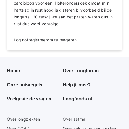
cardioloog voor een Holteronderzoek omdat mijn
hartslag in rust hoog is gisteren bijvoorbeeld bij de
longarts 120 terwijl we aan het praten waren dus in
rust dus word vervolgd
Login
of
registreer
om te reageren
Primair
Home
Over Longforum
footer
Onze huisregels
Help jij mee?
menu
Veelgestelde vragen
Longfonds.nl
Secundaire
Over longziekten
Over astma
footer
Over COPD
Over zeldzame longziekten