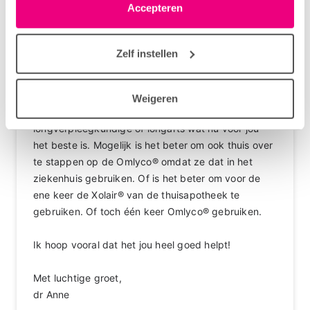
linksonder elke pagina. De lijst met partners is te vinden
Accepteren
chemische stof. In het ene laboratorium gebruiken
in het tabblad “details”.
ze andere cellen dan het andere laboratorium. Zo'n
biologisch eiwit kan daarom net iets anders zijn van
Zelf instellen
het ene of het andere laboratorium.
Maar als Xolair® goed werkt dan werkt Omlyco®
Weigeren
zeer waarschijnlijk ook goed. Overleg met je
longverpleegkundige of longarts wat nu voor jou
het beste is. Mogelijk is het beter om ook thuis over
te stappen op de Omlyco® omdat ze dat in het
ziekenhuis gebruiken. Of is het beter om voor de
ene keer de Xolair® van de thuisapotheek te
gebruiken. Of toch één keer Omlyco® gebruiken.
Ik hoop vooral dat het jou heel goed helpt!
Met luchtige groet,
dr Anne