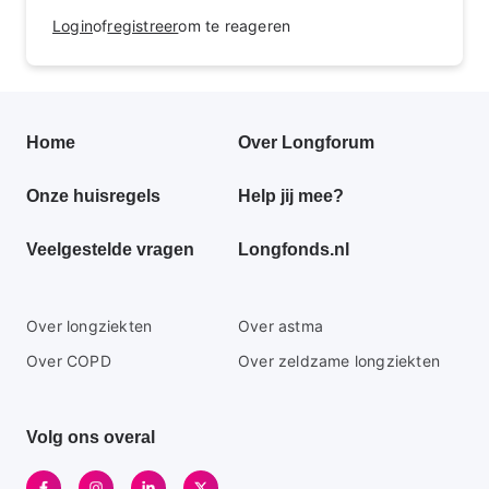
Login
of
registreer
om te reageren
Primair
Home
Over Longforum
footer
Onze huisregels
Help jij mee?
menu
Veelgestelde vragen
Longfonds.nl
Secundaire
Over longziekten
Over astma
footer
Over COPD
Over zeldzame longziekten
menu
Volg ons overal