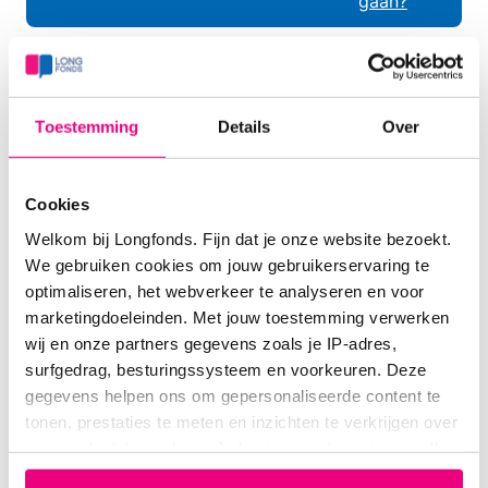
gaan?
dr Anne Leendertse apotheker
Toestemming
Details
Over
Zorgprofessional
01-06-2026 om 19:16 uur
Beste Eevee83,
Cookies
Welkom bij Longfonds. Fijn dat je onze website bezoekt.
Je hoeft je over de hulpstoffen geen zorgen te
We gebruiken cookies om jouw gebruikerservaring te
maken, deze zijn hetzelfde. Je zal hier niet anders
optimaliseren, het webverkeer te analyseren en voor
op reageren of bijwerkingen van krijgen.
marketingdoeleinden. Met jouw toestemming verwerken
wij en onze partners gegevens zoals je IP-adres,
Wel is de omaluzimab van de Omlyco® in een ander
surfgedrag, besturingssysteem en voorkeuren. Deze
laboratorium gemaakt dan dat van de Xolair®.
gegevens helpen ons om gepersonaliseerde content te
Omaluzimab is een biologisch medicijn. Het wordt
tonen, prestaties te meten en inzichten te verkrijgen over
gemaakt van levende cellen en lijkt op
onze websitebezoekers. Je kunt je toestemming op elk
lichaamseigen afweerstof. Daarom is het meer een
moment wijzigen of intrekken via het cookie-icoontje
‘biologisch gemaakt eiwit’ dan een gewone