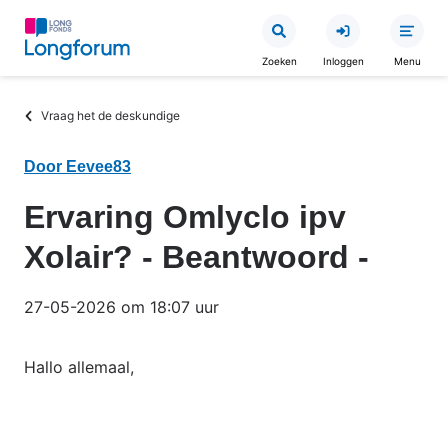
Overslaan
en
Zoeken
Inloggen
Menu
naar
de
Kruimelpad
Vraag het de deskundige
inhoud
gaan
Door Eevee83
Ervaring Omlyclo ipv
Xolair? - Beantwoord -
27-05-2026 om 18:07 uur
Hallo allemaal,