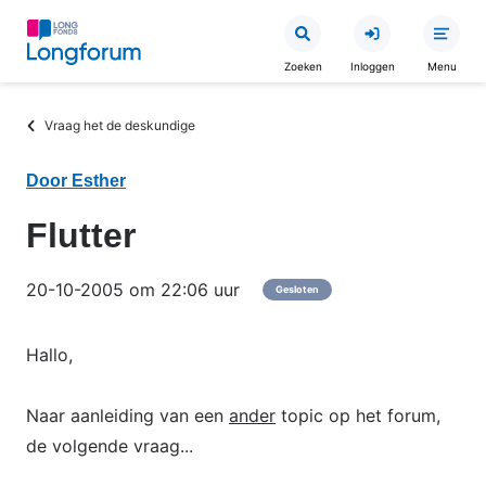
Overslaan
en
Zoeken
Inloggen
Menu
naar
de
Kruimelpad
Vraag het de deskundige
inhoud
gaan
Door Esther
Flutter
20-10-2005 om 22:06 uur
Gesloten
Hallo,
Naar aanleiding van een
ander
topic op het forum,
de volgende vraag...