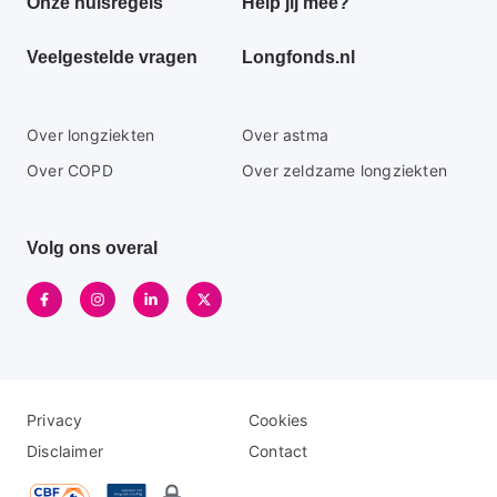
Onze huisregels
Help jij mee?
menu
Veelgestelde vragen
Longfonds.nl
Secundaire
Over longziekten
Over astma
footer
Over COPD
Over zeldzame longziekten
menu
Volg ons overal
Disclaimer
Logo
Privacy
Cookies
menu
menu
Disclaimer
Contact