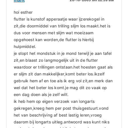
marit
hoi esther
flutter is kunstof apperaatje waar ijzerekogel in
zit,die doormiddel van trilling slijm los maakt.het is
dus voor mensen met slijm wat moeizaam
opgehoest kan worden,de flutter is hierbij
hulpmiddel.
je stopt het mondstuk in je mond terwijl je aan tafel
zit,en blaast zo langmogelijk uit in de flutter
waardoor er trillingen ontstaan.het hoesten gaat als
er slijm zit dan makkelijker,komt beter los.ikzelf
gebruik hem af en toe als ik erg vol zit,en merk dan
wel dat het beter los komt.je mag dit zo vaak op
een dag doen als je zelf wilt.
ik heb hem op eigen verzoek van longarts
gekregen,kreeg hem per post thuisgestuurt.vond
het van beschrijving af best lastig leren,vroeg
daarom bij longarts uitleg.antwoord was kunt niks