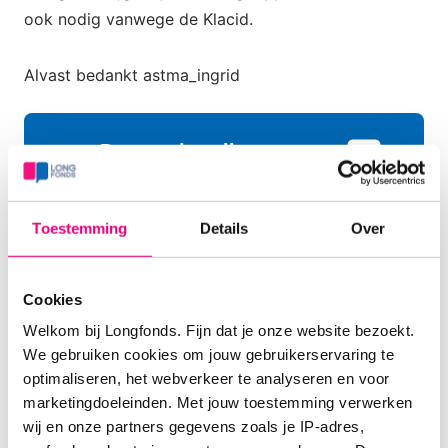
ook nodig vanwege de Klacid.
Alvast bedankt astma_ingrid
De reacties zijn
gesloten.
Toestemming
Details
Over
Longarts Frans Krouwels
Zorgprofessional
Cookies
02-11-2005 om 14:26 uur
Welkom bij Longfonds. Fijn dat je onze website bezoekt.
Beste Ingrid
We gebruiken cookies om jouw gebruikerservaring te
optimaliseren, het webverkeer te analyseren en voor
Ik weet natuurlijk niet waarom ze Klacid gebruikt,
marketingdoeleinden. Met jouw toestemming verwerken
maar dit antibioticum beschermt je tegen bactie
wij en onze partners gegevens zoals je IP-adres,
infecties. Verder zijn er aanwijzingen dat sommige