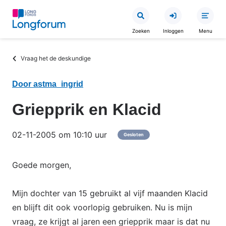
Overslaan
en
Zoeken
Inloggen
Menu
naar
de
Kruimelpad
Vraag het de deskundige
inhoud
gaan
Door astma_ingrid
Griepprik en Klacid
02-11-2005 om 10:10 uur
Gesloten
Goede morgen,
Mijn dochter van 15 gebruikt al vijf maanden Klacid
en blijft dit ook voorlopig gebruiken. Nu is mijn
vraag, ze krijgt al jaren een griepprik maar is dat nu