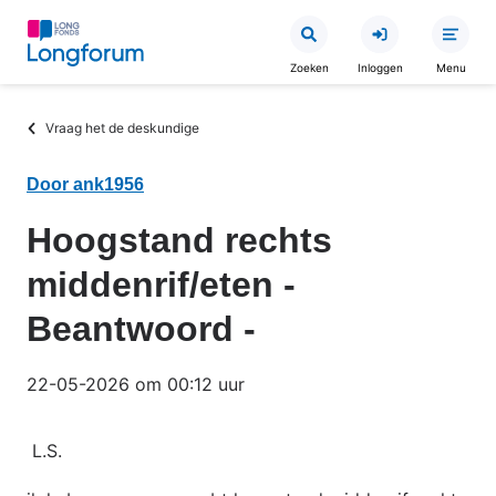
Overslaan
en
Zoeken
Inloggen
Menu
naar
de
Kruimelpad
Vraag het de deskundige
inhoud
gaan
Door ank1956
Hoogstand rechts
middenrif/eten -
Beantwoord -
22-05-2026 om 00:12 uur
L.S.