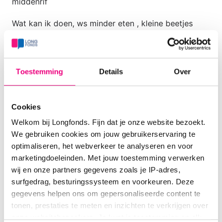
middenrif
Wat kan ik doen, ws minder eten , kleine beetjes
Gedurende dag begint de pijn, druk ook al, maar na
avond eten erg
Toestemming
Details
Over
Is er hier advies voor? Weet niet goed wat te doen
Wil ook niet zeuren
Cookies
Vr gr Ank
Welkom bij Longfonds. Fijn dat je onze website bezoekt.
We gebruiken cookies om jouw gebruikerservaring te
Login
of
registreer
om
optimaliseren, het webverkeer te analyseren en voor
marketingdoeleinden. Met jouw toestemming verwerken
te reageren
wij en onze partners gegevens zoals je IP-adres,
surfgedrag, besturingssysteem en voorkeuren. Deze
gegevens helpen ons om gepersonaliseerde content te
tonen, prestaties te meten en inzichten te verkrijgen over
Diëtist Lotte Bijker
Zorgprofessional
onze websitebezoekers. Je kunt je toestemming op elk