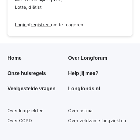
Lotte, diëtist
Login
of
registreer
om te reageren
Primair
Home
Over Longforum
footer
Onze huisregels
Help jij mee?
menu
Veelgestelde vragen
Longfonds.nl
Secundaire
Over longziekten
Over astma
footer
Over COPD
Over zeldzame longziekten
menu