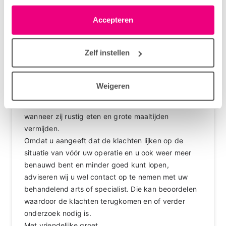
02-06-2026 om 14:11 uur
moment wijzigen of intrekken via het cookie-icoontje
linksonder elke pagina. De lijst met partners is te vinden
Beste Ank,
Accepteren
in het tabblad “details”.
Wat vervelend dat u deze klachten weer ervaart.
Het klinkt alsof de druk in de buik na het eten
Zelf instellen
toeneemt, waardoor u meer last krijgt van pijn, druk
op het middenrif en benauwdheid.
U zou kunnen proberen om de maaltijden kleiner te
Weigeren
maken en deze vaker over de dag te verdelen.
Sommige mensen ervaren ook minder klachten
wanneer zij rustig eten en grote maaltijden
vermijden.
Omdat u aangeeft dat de klachten lijken op de
situatie van vóór uw operatie en u ook weer meer
benauwd bent en minder goed kunt lopen,
adviseren wij u wel contact op te nemen met uw
behandelend arts of specialist. Die kan beoordelen
waardoor de klachten terugkomen en of verder
onderzoek nodig is.
Met vriendelijke groet,