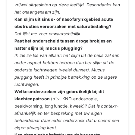
vrijwel uitgesloten op deze leeftijd. Desondanks kan
het onaangenaam zijn.
Kan slijm uit sinus‑ of nasofarynxgebied acute
obstructies veroorzaken met saturatiedaling?
Dat lijkt me zeer onwaarschijnlijk
Past het onderscheid tussen droge brokjes en
natter slijm bij mucus plugging?
Ik zie ze los van elkaar: het slijm uit de neus zal een
ander aspect hebben hebben dan het slijm uit de
onderste luchtwegen (veelal dunner). Mucus
plugging heeft in principe betrekking op de lagere
luchtwegen.
Welke onderzoeken zijn gebruikelijk bij dit
klachtenpatroon
(bijv. KNO‑endoscopie,
beeldvorming, longfunctie, kweek)?
Dat is context-
afhankelijk en ter bespreking met uw eigen
behandelaar daar ieder onderzoek dat u noemt een
eigen afweging kent.
Kan chronische irritatie van de bovenste