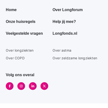
Primair
Home
Over Longforum
footer
Onze huisregels
Help jij mee?
menu
Veelgestelde vragen
Longfonds.nl
Secundaire
Over longziekten
Over astma
footer
Over COPD
Over zeldzame longziekten
menu
Volg ons overal