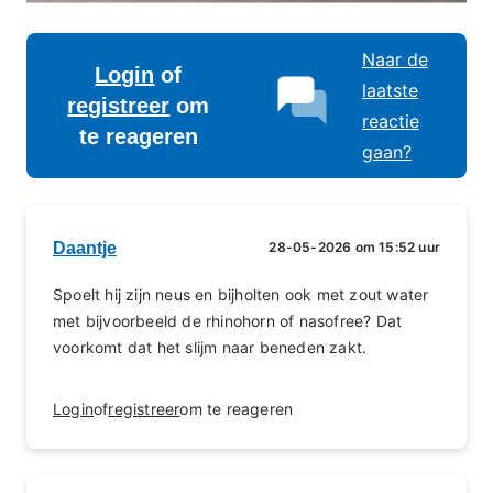
Naar de
Login
of
laatste
registreer
om
reactie
te reageren
gaan?
Daantje
28-05-2026 om 15:52 uur
Spoelt hij zijn neus en bijholten ook met zout water
met bijvoorbeeld de rhinohorn of nasofree? Dat
voorkomt dat het slijm naar beneden zakt.
Login
of
registreer
om te reageren