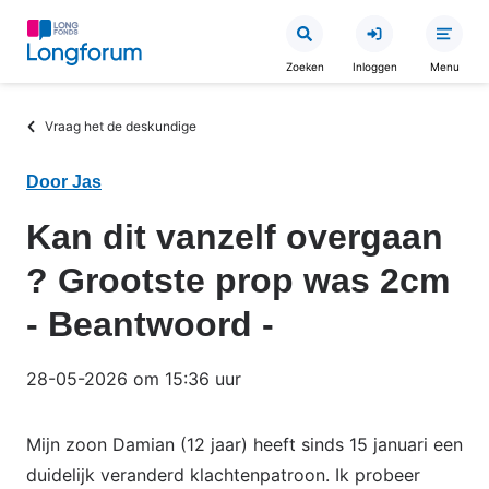
Overslaan
en
Zoeken
Inloggen
Menu
naar
de
Kruimelpad
Vraag het de deskundige
inhoud
gaan
Door Jas
Kan dit vanzelf overgaan
? Grootste prop was 2cm
- Beantwoord -
28-05-2026 om 15:36 uur
Mijn zoon Damian (12 jaar) heeft sinds 15 januari een
duidelijk veranderd klachtenpatroon. Ik probeer