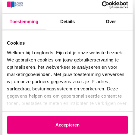
Kan slijm uit sinus‑ of nasofarynxgebied acute
obstructies veroorzaken met saturatiedaling?
Toestemming
Details
Over
Past het onderscheid tussen droge brokjes en
natter slijm bij mucus plugging?
Cookies
Welke onderzoeken zijn gebruikelijk bij dit
Welkom bij Longfonds. Fijn dat je onze website bezoekt.
klachtenpatroon
(bijv. KNO‑endoscopie,
We gebruiken cookies om jouw gebruikerservaring te
optimaliseren, het webverkeer te analyseren en voor
beeldvorming, longfunctie, kweek)?
marketingdoeleinden. Met jouw toestemming verwerken
Kan chronische irritatie van de bovenste luchtweg
wij en onze partners gegevens zoals je IP-adres,
surfgedrag, besturingssysteem en voorkeuren. Deze
door instabiel astma dit soort klachten geven?
gegevens helpen ons om gepersonaliseerde content te
Welke specialist is het meest aangewezen
om dit
tonen, prestaties te meten en inzichten te verkrijgen over
onze websitebezoekers. Je kunt je toestemming op elk
verder te beoordelen?
moment wijzigen of intrekken via het cookie-icoontje
Ik ben uitsluitend op zoek naar
medische duiding
linksonder elke pagina. De lijst met partners is te vinden
Accepteren
in het tabblad “details”.
en
advies over passende diagnostiek
, zodat ik dit