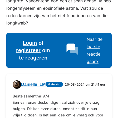
longfoto. Vanochtend nog een ct scan gehad. Ik heb
longemfyseem en eosinofiele astma. Wat zou de
reden kurnen zijn van het niet functioneren van die
longkwab?
Naar de
Login
of
laatste
registreer
om
reactie
te reageren
gaan?
Daniëlle_LM
20-08-2024 om 21:41 uur
Moderator
Beste samentha1974,
Een van onze deskundigen zal zich over je vraag
buigen. Dit kan even duren, omdat ze dit in hun
vrije tijd doen. Is het een idee om je vraag ook voor