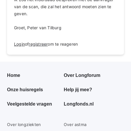
van de scan, die zal het antwoord moeten zien te
geven.
Groet, Peter van Tilburg
Login
of
registreer
om te reageren
Primair
Home
Over Longforum
footer
Onze huisregels
Help jij mee?
menu
Veelgestelde vragen
Longfonds.nl
Secundaire
Over longziekten
Over astma