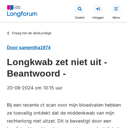
Overslaan
en
Zoeken
Inloggen
Menu
naar
de
Kruimelpad
Vraag het de deskundige
inhoud
gaan
Door samentha1974
Longkwab zet niet uit -
Beantwoord -
20-08-2024 om 10:15 uur
Bij een recente ct scan voor mijn bloedvaten hebben
ze toevallig ontdekt dat de middenkwab van mijn
rechterlong niet uitzet. Dit is bevestigt door een