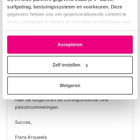
Dit suggereert dat de luchtwegen nog te onrustig
surfgedrag, besturingssysteem en voorkeuren. Deze
zijn. Misschien echter zijn je neus en bijholten ook
gegevens helpen ons om gepersonaliseerde content te
nog ontstoken en moet daar nog iets aan
tonen, prestaties te meten en inzichten te verkrijgen over
gebeuren? Of zijn er veel dingen waar je allergisch
onze websitebezoekers. Je kunt je toestemming op elk
voor bent in de slaapkamer?
moment wijzigen of intrekken via het cookie-icoontje
In elk geval is het meestal verstandig om middelen
linksonder elke pagina. De lijst met partners is te vinden
Accepteren
als Symbicort inderdaad vaker te nemen dan
in het tabblad “details”.
normaal, helpt dat niet genoeg, blijven de klachten
aanhouden dan kan er eventueel verder gekeken
Zelf instellen
worden door naar een longarts te gaan die extra
testen kan doen.
Weigeren
Zie ook: wanneer stuurt de huisarts iemend door
naar de longarts en de correspondentie over
piekstroommetingen.
Succes,
Frans Krouwels