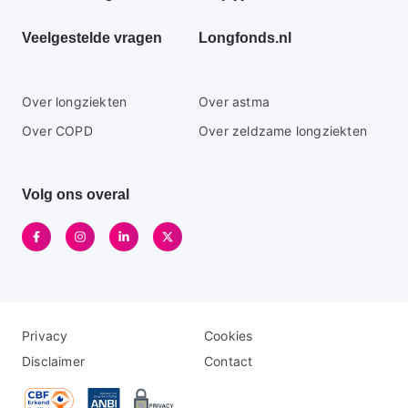
Veelgestelde vragen
Longfonds.nl
Secundaire
Over longziekten
Over astma
footer
Over COPD
Over zeldzame longziekten
menu
Volg ons overal
Disclaimer
Logo
Privacy
Cookies
menu
menu
Disclaimer
Contact