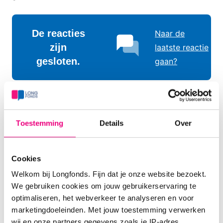
De reacties
Naar de
zijn
laatste reactie
gesloten.
gaan?
Longarts Frans Krouwels
Zorgprofessional
Toestemming
Details
Over
24-10-2005 om 13:02 uur
Beste Kivikkje
Cookies
Daar is zo niet zo goed antwoord op te geven. Na
Welkom bij Longfonds. Fijn dat je onze website bezoekt.
een longontsteking zijn de luchtwegen vaak nog
We gebruiken cookies om jouw gebruikerservaring te
weken overgevoelig en kan het dus nog lang duren
optimaliseren, het webverkeer te analyseren en voor
voor je echt weer de oude bent. Het is in principe
marketingdoeleinden. Met jouw toestemming verwerken
geen goed teken dat je vaak 's nachts wakker bent.
wij en onze partners gegevens zoals je IP-adres,