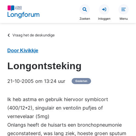
Overslaan
en
Zoeken
Inloggen
Menu
naar
de
Kruimelpad
Vraag het de deskundige
inhoud
gaan
Door Kivikkje
Longontsteking
21-10-2005 om 13:24 uur
Gesloten
Ik heb astma en gebruik hiervoor symbicort
(400/12*2), singulair en ventolin pufjes of
vernevelaar (5mg)
Onlangs heeft de huisarts een bronchopneumonie
geconstateerd, was lang ziek, hoeste groen sputum