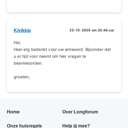
Kivikkje
25-10-2005 om 20:48 uur
Hoi,
Heel erg bedankt voor uw antwoord. Bijzonder dat
u er tijd voor neemt om hier vragen te
beantwoorden.
groeten,
Primair
Home
Over Longforum
footer
Onze huisregels
Help jij mee?
menu