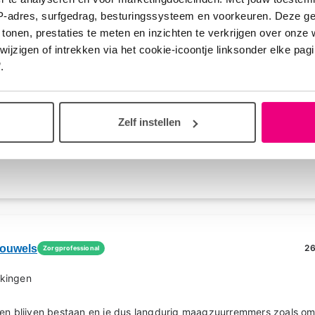
IP-adres, surfgedrag, besturingssysteem en voorkeuren. Deze 
 tonen, prestaties te meten en inzichten te verkrijgen over onze
25
zigen of intrekken via het cookie-icoontje linksonder elke pagina
.
 uitleg. Dit wist mijn huisarts niet.
elf ook lang dat het gewoon een bijwerking was van mijn medicijnen.
e maagklachten kunnen geven. Sinds ik omeprazol gebruik gaat het
chten net zo erg terug. Binnekort word er verder onderzoek gedaa
Zelf instellen
at ik aan de omeprazol zal blijven.
rouwels
26
Zorgprofessional
kingen
ten blijven bestaan en je dus langdurig maagzuurremmers zoals o