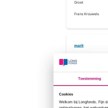
Groet
Frans Krouwels
marit
goedendag frans
vraag me na je antwo
maagzuur gevenals bi
Toestemming
kwam kreeg ik maag
met omeprazol komen
groetjes marit
Cookies
Welkom bij Longfonds. Fijn d
optimaliseren, het webverke