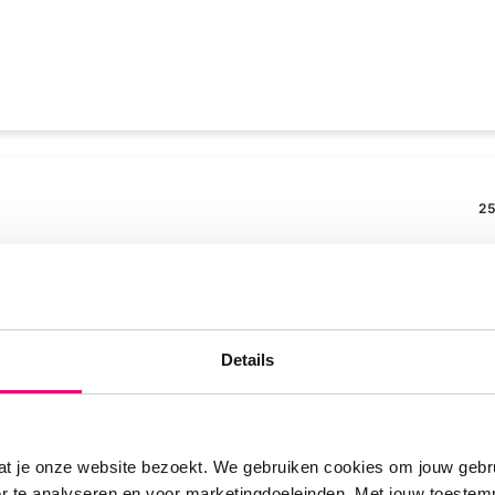
25
ord af wat er dan waar is van het 'verhaal" dat antiealergie midd
jwerking.in mijn geval xyzal toen ik met klachten als branderig g
Details
zuurremmer omeprazol waarmee mijn klachten inderdaad verdwen
 deze klachten ook terug.
at je onze website bezoekt. We gebruiken cookies om jouw gebru
er te analyseren en voor marketingdoeleinden. Met jouw toeste