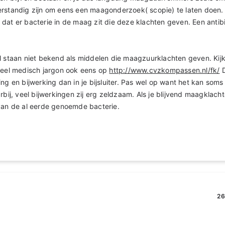
rstandig zijn om eens een maagonderzoek( scopie) te laten doen. 
dat er bacterie in de maag zit die deze klachten geven. Een antib
l staan niet bekend als middelen die maagzuurklachten geven. Kij
 veel medisch jargon ook eens op
http://www.cvzkompassen.nl/fk/
D
ng en bijwerking dan in je bijsluiter. Pas wel op want het kan soms
arbij, veel bijwerkingen zij erg zeldzaam. Als je blijvend maagklac
van de al eerde genoemde bacterie.
26