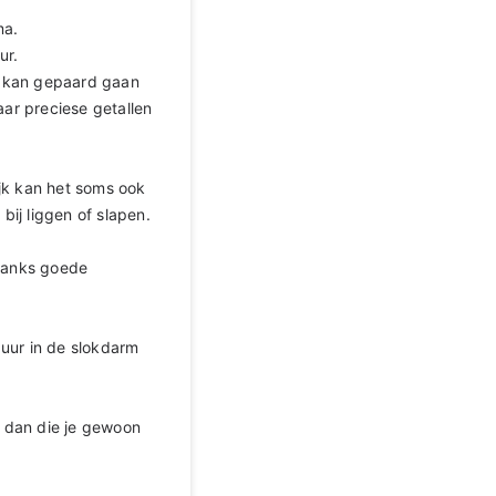
ma.
ur.
t kan gepaard gaan
aar preciese getallen
jk kan het soms ook
ij liggen of slapen.
ndanks goede
uur in de slokdarm
 dan die je gewoon