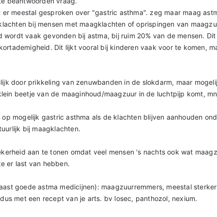
 te beantwoorden vraag.
dt er meestal gesproken over "gastric asthma". zeg maar maag ast
a klachten bij mensen met maagklachten of oprispingen van maagzu
 wordt vaak gevonden bij astma, bij ruim 20% van de mensen. Di
ortademigheid. Dit lijkt vooral bij kinderen vaak voor te komen, m
lijk door prikkeling van zenuwbanden in de slokdarm, maar mogeli
ein beetje van de maaginhoud/maagzuur in de luchtpijp komt, mn b
n op mogelijk gastric asthma als de klachten blijven aanhouden o
uurlijk bij maagklachten.
zekerheid aan te tonen omdat veel mensen 's nachts ook wat maagz
e er last van hebben.
naast goede astma medicijnen): maagzuurremmers, meestal sterker
, dus met een recept van je arts. bv losec, panthozol, nexium.