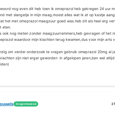
twoord nog even dit heb toen ik omeprazol heb gekregen 24 uur m
ond met slangetje in mijn maag.moest alles wat ik at op kastje aan
at het met omeprazol maagzuur goed was.heb dit als heel erg ve
t eten.
rts ook nog meten zonder maagzuurremmers,heb gevragen of het n
eprazol waardoor mijn klachten terug kwamen,dus voor mijn arts
tandig om verder onderzoek te vragen gebruik omeprazol 20mg al j
.klachten zijn niet erger geworden in afgelopen jaren,ben wel altij
iden)
rouwels
27
Zorgprofessional