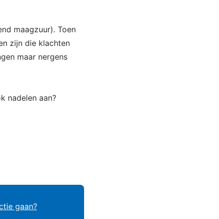
dend maagzuur). Toen
en zijn die klachten
angen maar nergens
ok nadelen aan?
ctie gaan?