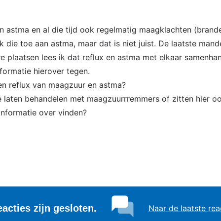
ren astma en al die tijd ook regelmatig maagklachten (bran
k die toe aan astma, maar dat is niet juist. De laatste mand
e plaatsen lees ik dat reflux en astma met elkaar samenh
formatie hierover tegen.
sen reflux van maagzuur en astma?
 te laten behandelen met maagzuurrremmers of zitten hier o
informatie over vinden?
eacties zijn gesloten.
Naar de laatste rea