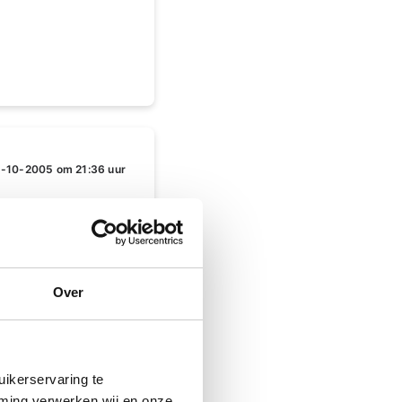
-10-2005 om 21:36 uur
elen extra aanmaak
evoel op borstbeen
Over
en.zo gauw ik stop
ikerservaring te
mming verwerken wij en onze