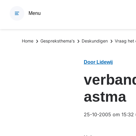
Overslaan
en
Menu
naar
de
inhoud
Kruimelpad
Home
Gespreksthema's
Deskundigen
Vraag het
gaan
Door Lidewij
verban
astma
25-10-2005 om 15:32 