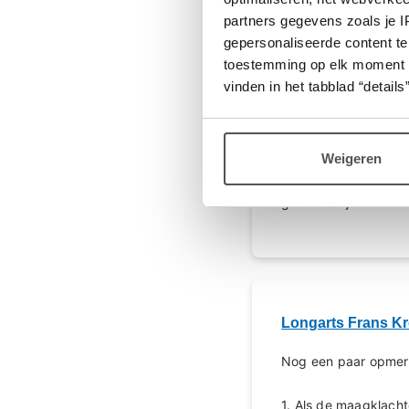
partners gegevens zoals je 
gepersonaliseerde content te
Lidewij
toestemming op elk moment wij
vinden in het tabblad “details”
Frans, bedankt voor je
Inderdaad dacht ik z
staat immers dat di
ik stop komen de kla
Weigeren
Het lijkt er dus op d
grt. Lidewij
Longarts Frans K
Nog een paar opmer
1. Als de maagklach