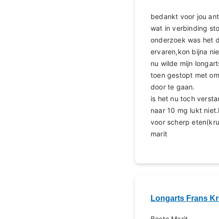
bedankt voor jou an
wat in verbinding st
onderzoek was het d
ervaren,kon bijna nie
nu wilde mijn longa
toen gestopt met om
door te gaan.
is het nu toch vers
naar 10 mg lukt niet
voor scherp eten(kru
marit
Longarts Frans K
Beste Marit