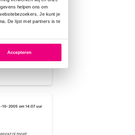
gegevens helpen ons om
 websitebezoekers. Je kunt je
-10-2005 om 22:22 uur
. De lijst met partners is te
 In de bijsluiter
 beter, maar zodra
n in het ziekenhuis.
Accepteren
-10-2005 om 14:07 uur
meprazol moet