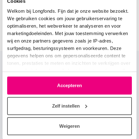
Cookies
N.B. In de zomermaanden juli en augustus kan de
Welkom bij Longfonds. Fijn dat je onze website bezoekt.
reactietijd langer zijn vanwege vakanties.
We gebruiken cookies om jouw gebruikerservaring te
optimaliseren, het webverkeer te analyseren en voor
Vraag de Longfonds Advieslijn
marketingdoeleinden. Met jouw toestemming verwerken
Vraag het de deskundige
wij en onze partners gegevens zoals je IP-adres,
surfgedrag, besturingssysteem en voorkeuren. Deze
gegevens helpen ons om gepersonaliseerde content te
tonen, prestaties te meten en inzichten te verkrijgen over
Primair
Home
Over Longforum
onze websitebezoekers. Je kunt je toestemming op elk
footer
moment wijzigen of intrekken via het cookie-icoontje
Onze huisregels
Help jij mee?
menu
linksonder elke pagina. De lijst met partners is te vinden
Accepteren
in het tabblad “details”.
Veelgestelde vragen
Longfonds.nl
Zelf instellen
Secundaire
Over longziekten
Over astma
footer
Weigeren
Over COPD
Over zeldzame longziekten
menu