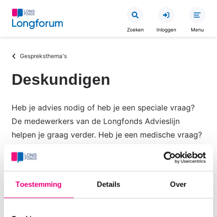
Overslaan
en
Zoeken
Inloggen
Menu
naar
de
Kruimelpad
Gespreksthema's
inhoud
gaan
Deskundigen
Heb je advies nodig of heb je een speciale vraag?
De medewerkers van de Longfonds Advieslijn
helpen je graag verder. Heb je een medische vraag?
Of een vraag over voeding, omgaan met je
longziekte, medicatiegebruik, bewegen? Onze
deskundige longartsen, diëtist, apotheker en
Toestemming
Details
Over
longverpleegkundige beantwoorden hier je vragen.
Zij doen dit in hun vrije tijd dus een antwoord kan
soms wat langer op zich wachten (tot 2 weken).