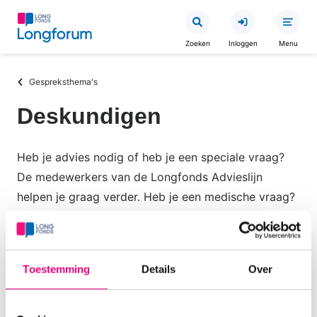
Overslaan
en
Zoeken
Inloggen
Menu
naar
de
Kruimelpad
Gespreksthema's
inhoud
gaan
Deskundigen
Heb je advies nodig of heb je een speciale vraag?
De medewerkers van de Longfonds Advieslijn
helpen je graag verder. Heb je een medische vraag?
Of een vraag over voeding, omgaan met je
longziekte, medicatiegebruik, bewegen? Onze
deskundige longartsen, diëtist, apotheker en
Toestemming
Details
Over
longverpleegkundige beantwoorden hier je vragen.
Zij doen dit in hun vrije tijd dus een antwoord kan
soms wat langer op zich wachten (tot 2 weken).