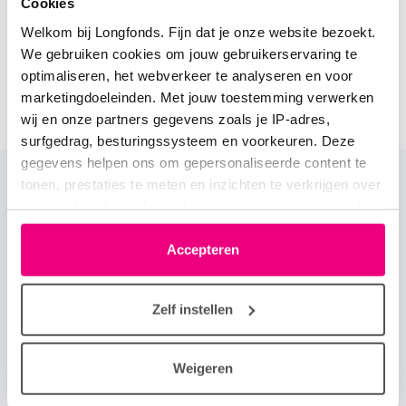
Cookies
N.B. In de zomermaanden juli en augustus kan de
Welkom bij Longfonds. Fijn dat je onze website bezoekt.
reactietijd langer zijn vanwege vakanties.
We gebruiken cookies om jouw gebruikerservaring te
optimaliseren, het webverkeer te analyseren en voor
Vraag de Longfonds Advieslijn
marketingdoeleinden. Met jouw toestemming verwerken
Vraag het de deskundige
wij en onze partners gegevens zoals je IP-adres,
surfgedrag, besturingssysteem en voorkeuren. Deze
gegevens helpen ons om gepersonaliseerde content te
tonen, prestaties te meten en inzichten te verkrijgen over
Primair
Home
Over Longforum
onze websitebezoekers. Je kunt je toestemming op elk
footer
moment wijzigen of intrekken via het cookie-icoontje
Onze huisregels
Help jij mee?
menu
linksonder elke pagina. De lijst met partners is te vinden
Accepteren
in het tabblad “details”.
Veelgestelde vragen
Longfonds.nl
Zelf instellen
Secundaire
Over longziekten
Over astma
footer
Weigeren
Over COPD
Over zeldzame longziekten
menu