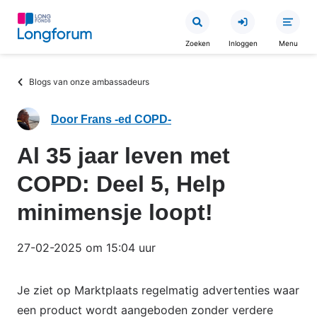
Overslaan
en
Zoeken
Inloggen
Menu
naar
de
Kruimelpad
Blogs van onze ambassadeurs
inhoud
gaan
Door Frans -ed COPD-
Al 35 jaar leven met
COPD: Deel 5, Help
minimensje loopt!
27-02-2025 om 15:04 uur
Je ziet op Marktplaats regelmatig advertenties waar
een product wordt aangeboden zonder verdere