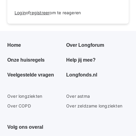
Login
of
registreer
om te reageren
Primair
Home
Over Longforum
footer
Onze huisregels
Help jij mee?
menu
Veelgestelde vragen
Longfonds.nl
Secundaire
Over longziekten
Over astma
footer
Over COPD
Over zeldzame longziekten
menu
Volg ons overal