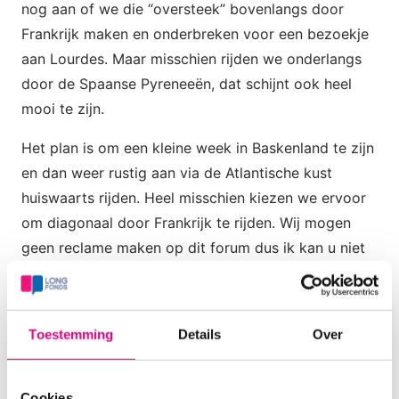
nog aan of we die “oversteek” bovenlangs door
Frankrijk maken en onderbreken voor een bezoekje
aan Lourdes. Maar misschien rijden we onderlangs
door de Spaanse Pyreneeën, dat schijnt ook heel
mooi te zijn.
Het plan is om een kleine week in Baskenland te zijn
en dan weer rustig aan via de Atlantische kust
huiswaarts rijden. Heel misschien kiezen we ervoor
om diagonaal door Frankrijk te rijden. Wij mogen
geen reclame maken op dit forum dus ik kan u niet
vertellen dat lieve vrienden van ons Chateau du
Tirondet in Le Creuse tot een vakantieparadijsje
hebben omgetoverd. Daar kun je nog een echte
Toestemming
Details
Over
sterrenhemel zien, genieten van de ultieme rust en
heerlijk eten (en lekkere wijntjes natuurlijk).
Misschien gaan we daar nog een paar dagen langs,
Cookies