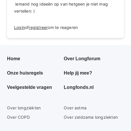
iemand nog ideeën op van hetgeen je niet mag
vertellen: )
Login
of
registreer
om te reageren
Primair
Home
Over Longforum
footer
Onze huisregels
Help jij mee?
menu
Veelgestelde vragen
Longfonds.nl
Secundaire
Over longziekten
Over astma
footer
Over COPD
Over zeldzame longziekten
menu