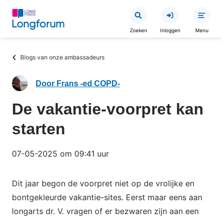
Overslaan
en
Zoeken
Inloggen
Menu
naar
de
Kruimelpad
Blogs van onze ambassadeurs
inhoud
gaan
Door Frans -ed COPD-
De vakantie-voorpret kan
starten
07-05-2025 om 09:41 uur
Dit jaar begon de voorpret niet op de vrolijke en
bontgekleurde vakantie-sites. Eerst maar eens aan
longarts dr. V. vragen of er bezwaren zijn aan een