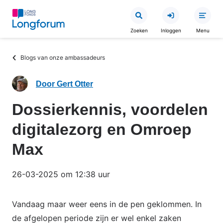
Overslaan
en
Zoeken
Inloggen
Menu
naar
de
Kruimelpad
Blogs van onze ambassadeurs
inhoud
gaan
Door Gert Otter
Dossierkennis, voordelen
digitalezorg en Omroep
Max
26-03-2025 om 12:38 uur
Vandaag maar weer eens in de pen geklommen. In
de afgelopen periode zijn er wel enkel zaken