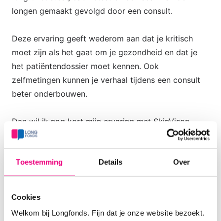
longen gemaakt gevolgd door een consult.
Deze ervaring geeft wederom aan dat je kritisch
moet zijn als het gaat om je gezondheid en dat je
het patiëntendossier moet kennen. Ook
zelfmetingen kunnen je verhaal tijdens een consult
beter onderbouwen.
Dan wil ik nog kort mijn ervaring met SkinVison
delen. Dit is een app die checkt op huidafwijkingen,
zoals plekjes etc. Deze app wordt aangeraden en
Toestemming
Details
Over
betaald door mijn zorgverzekeraar. Ik heb sinds een
week een sterk veranderend abnormaal gevoelig
plekje bij mijn neus dat niet overgaat. Ik heb daar
Cookies
een foto van gemaakt mbv de SkinVision app.
Welkom bij Longfonds. Fijn dat je onze website bezoekt.
Binnen enkele seconden krijg je dan een analyse