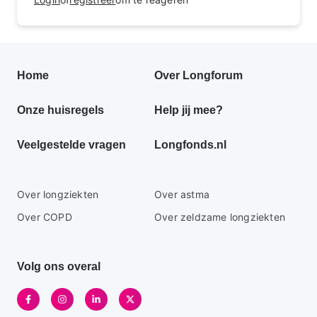
Primair
Home
Over Longforum
footer
Onze huisregels
Help jij mee?
menu
Veelgestelde vragen
Longfonds.nl
Secundaire
Over longziekten
Over astma
footer
Over COPD
Over zeldzame longziekten
menu
Volg ons overal