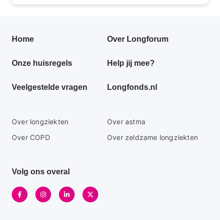
Primair
Home
Over Longforum
footer
Onze huisregels
Help jij mee?
menu
Veelgestelde vragen
Longfonds.nl
Secundaire
Over longziekten
Over astma
footer
Over COPD
Over zeldzame longziekten
menu
Volg ons overal