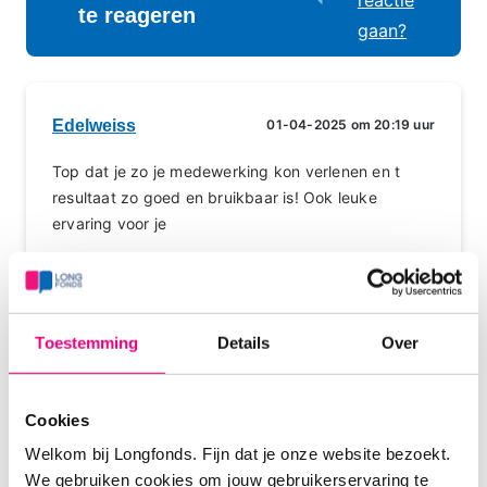
reactie
te reageren
gaan?
Edelweiss
01-04-2025 om 20:19 uur
Top dat je zo je medewerking kon verlenen en t
resultaat zo goed en bruikbaar is! Ook leuke
ervaring voor je
Dank voor je vriendelijke woorden. Ja je bent
enerzijds allemaal anoniem, anderzijds “ken” je
Toestemming
Details
Over
elkaar toch wel beetje door het schrijven. Het is fijn
om elkaar van dienst te kunnen zijn. Momenteel is t
best “functioneel” allemaal, vroeger was t ook nog
Cookies
wat gezelliger en meer contact. Maar dat is nu
Welkom bij Longfonds. Fijn dat je onze website bezoekt.
eenmaal zo, ik vind het leuk om als ik denk iets van
We gebruiken cookies om jouw gebruikerservaring te
m’n ervaring of kennis te delen dat te doen. En