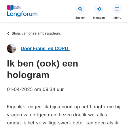
Overslaan
en
Zoeken
Inloggen
Menu
naar
de
Kruimelpad
Blogs van onze ambassadeurs
inhoud
gaan
Door Frans -ed COPD-
Ik ben (ook) een
hologram
01-04-2025 om 09:34 uur
Eigenlijk reageer ik bijna nooit op het Longforum bij
vragen van lotgenoten. Lezen doe ik wel alles
omdat ik het vrijwilligerswerk beter kan doen als ik