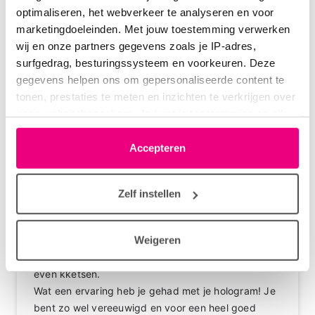
optimaliseren, het webverkeer te analyseren en voor
verder idd meelezen. Over mezelf deel ik
marketingdoeleinden. Met jouw toestemming verwerken
sporadisch iets in een kort zinnetje, als dat ter zake
wij en onze partners gegevens zoals je IP-adres,
doet.
surfgedrag, besturingssysteem en voorkeuren. Deze
gegevens helpen ons om gepersonaliseerde content te
Tis mooi elkaar te kunnen steunen hier!
tonen, prestaties te meten en inzichten te verkrijgen over
onze websitebezoekers. Je kunt je toestemming op elk
moment wijzigen of intrekken via het cookie-icoontje
Login
of
registreer
om te reageren
linksonder elke pagina. De lijst met partners is te vinden
Accepteren
in het tabblad “details”.
Zelf instellen
goudvisje
02-04-2025 om 09:28 uur
Weigeren
Hoi Frans,
Ik hoorde dat je naar mij en anderen vroeg dus kom
even kketsen.
Wat een ervaring heb je gehad met je hologram! Je
bent zo wel vereeuwigd en voor een heel goed