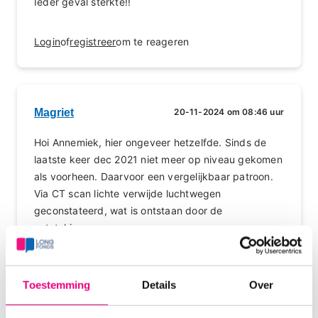
Ieder geval sterkte!!
Login
of
registreer
om te reageren
Magriet
20-11-2024 om 08:46 uur
Hoi Annemiek, hier ongeveer hetzelfde. Sinds de
laatste keer dec 2021 niet meer op niveau gekomen
als voorheen. Daarvoor een vergelijkbaar patroon.
Via CT scan lichte verwijde luchtwegen
geconstateerd, wat is ontstaan door de
ontstekingen.
Ik ben altijd behandeld als astma maar heb dat niet.
Daardoor aanpassing van medicijnen. Is er bij jou al
eens gekeken naar je immuunsysteem?
Toestemming
Details
Over
Bij mij geen oorzaak gevonden ondanks veel
onderzoek. Dat geeft naar mijn idee bij elke