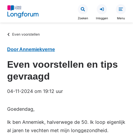
Overslaan
en
Zoeken
Inloggen
Menu
naar
de
Kruimelpad
Even voorstellen
inhoud
gaan
Door Annemiekverne
Even voorstellen en tips
gevraagd
04-11-2024 om 19:12 uur
Goedendag,
Ik ben Annemiek, halverwege de 50. Ik loop eigenlijk
al jaren te vechten met mijn longgezondheid.