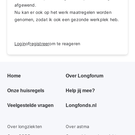
afgewend.
Nu kan er ook op het werk maatregelen worden
genomen, zodat ik ook een gezonde werkplek heb.
Login
of
registreer
om te reageren
Primair
Home
Over Longforum
footer
Onze huisregels
Help jij mee?
menu
Veelgestelde vragen
Longfonds.nl
Secundaire
Over longziekten
Over astma
footer