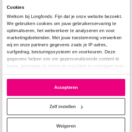
verslechtering nog onzekerheid over de aanpak.
Cookies
Wat ik nog doe. Is bij terugval blijf ik waar mogelijk
Welkom bij Longfonds. Fijn dat je onze website bezoekt.
bewegen( oefeningen doen), veel eiwitten er in.
We gebruiken cookies om jouw gebruikerservaring te
Standaard zorgen dat je gewicht niet te laag is.
optimaliseren, het webverkeer te analyseren en voor
Maar goed hier dus geen oplossing maar helaas
marketingdoeleinden. Met jouw toestemming verwerken
herkenning.
wij en onze partners gegevens zoals je IP-adres,
Ik vind de grilligheid het lastigste.
surfgedrag, besturingssysteem en voorkeuren. Deze
gegevens helpen ons om gepersonaliseerde content te
tonen, prestaties te meten en inzichten te verkrijgen over
onze websitebezoekers. Je kunt je toestemming op elk
Login
of
registreer
om te reageren
moment wijzigen of intrekken via het cookie-icoontje
linksonder elke pagina. De lijst met partners is te vinden
Accepteren
in het tabblad “details”.
Zelf instellen
Annemiekverne
18-09-2025 om 09:31 uur
Reactie op Magriet
Weigeren