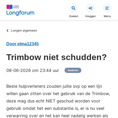
Overslaan
en
Zoeken
Inloggen
Menu
naar
de
Kruimelpad
Longen algemeen
inhoud
gaan
Door elma12345
Trimbow niet schudden?
08-06-2026 om 23:44 uur
Gesloten
Beste hulpverleners zouden jullie svp op een lijn
willen gaan zitten over het gebruik van de Trimbow,
deze mag dus echt NIET geschud worden voor
gebruik omdat het een substantie is, er is nu veel
verwarring over en het kan heel nadelig werken als