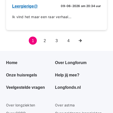
Leergierige@
09-06-2026 om 20:34 uur
Ik vind het maar een raar verhaal...
Huidige
1
Pagina
2
Pagina
3
Pagina
4
Volgende
Paginering
pagina
pagina
Primair
Home
Over Longforum
footer
Onze huisregels
Help jij mee?
menu
Veelgestelde vragen
Longfonds.nl
Secundaire
Over longziekten
Over astma
footer