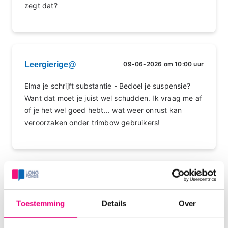
zegt dat?
Leergierige@
09-06-2026 om 10:00 uur
Elma je schrijft substantie - Bedoel je suspensie?
Want dat moet je juist wel schudden. Ik vraag me af
of je het wel goed hebt... wat weer onrust kan
veroorzaken onder trimbow gebruikers!
elma12345
09-06-2026 om 11:41 uur
Kijk bij de fabrikant, sinds ik hem niet meer schud
Toestemming
Details
Over
werkt hij beter.