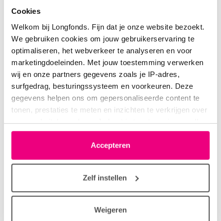
Cookies
Welkom bij Longfonds. Fijn dat je onze website bezoekt.
We gebruiken cookies om jouw gebruikerservaring te
elma12345
09-06-2026 om 11:47 uur
optimaliseren, het webverkeer te analyseren en voor
marketingdoeleinden. Met jouw toestemming verwerken
Dat was een typfoutje idd.
wij en onze partners gegevens zoals je IP-adres,
surfgedrag, besturingssysteem en voorkeuren. Deze
gegevens helpen ons om gepersonaliseerde content te
tonen, prestaties te meten en inzichten te verkrijgen over
onze websitebezoekers. Je kunt je toestemming op elk
Anita2
09-06-2026 om 12:00 uur
moment wijzigen of intrekken via het cookie-icoontje
Ik heb de bijsluiter gelezen:
linksonder elke pagina. De lijst met partners is te vinden
Accepteren
Ze beginnen met: gebruik dit geneesmiddel altijd
in het tabblad “details”.
precies zoals uw arts of apotheker u dat heeft
Zelf instellen
verteld. Twijfelt u over het juiste gebruik? Neem dan
contact op met uw arts of apotheker.
Ik gebruik hem al jaren en weet niet meer of en wat
Weigeren
mijn arts of apotheker verteld heeft destijds. Ik kan