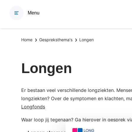
Overslaan
en
Menu
naar
de
inhoud
Kruimelpad
Home
Gespreksthema's
Longen
gaan
Longen
Er bestaan veel verschillende longziekten. Mens
longziekten? Over de symptomen en klachten, ma
Longfonds
Waar loop jij tegenaan? Ga hierover in gesprek 