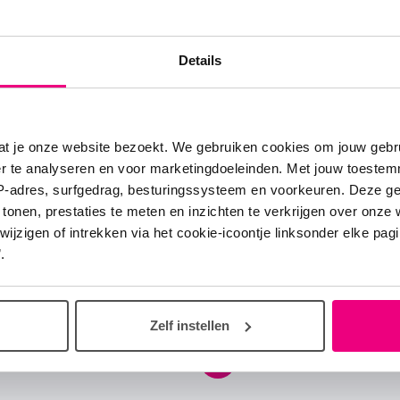
Details
at je onze website bezoekt. We gebruiken cookies om jouw gebru
er te analyseren en voor marketingdoeleinden. Met jouw toeste
IP-adres, surfgedrag, besturingssysteem en voorkeuren. Deze 
 tonen, prestaties te meten en inzichten te verkrijgen over onze
zigen of intrekken via het cookie-icoontje linksonder elke pagina
.
Volg ons overal
e
iekten
Zelf instellen
Facebook