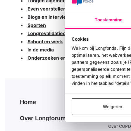
Longen algemeen
Even voorstellen
Blogs en interviews
Toestemming
Sporten
Longrevalidatiecentra
Cookies
School en werk
Welkom bij Longfonds. Fijn d
In de media
optimaliseren, het webverke
Onderzoeken en Enquêtes
partners gegevens zoals je 
gepersonaliseerde content te
toestemming op elk moment wij
vinden in het tabblad “details”
Primair
Secundair
Home
Over longz
Weigeren
footer
footer
Over astma
menu
menu
Over Longforum
Over COPD