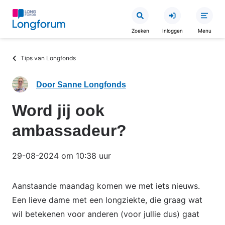
Overslaan
en
Zoeken
Inloggen
Menu
naar
de
Kruimelpad
Tips van Longfonds
inhoud
gaan
Door Sanne Longfonds
Word jij ook
ambassadeur?
29-08-2024 om 10:38 uur
Aanstaande maandag komen we met iets nieuws.
Een lieve dame met een longziekte, die graag wat
wil betekenen voor anderen (voor jullie dus) gaat