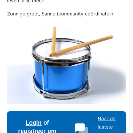
leven jullie mee?
Zonnige groet, Sanne (community coördinator)
Naar de
Login
of
laatste
registreer
om