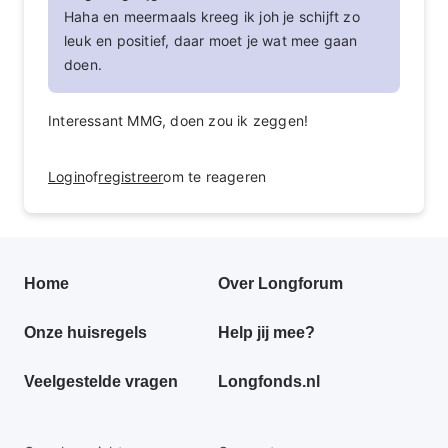
Haha en meermaals kreeg ik joh je schijft zo
leuk en positief, daar moet je wat mee gaan
doen.
Interessant MMG, doen zou ik zeggen!
Login
of
registreer
om te reageren
Primair
Home
Over Longforum
footer
Onze huisregels
Help jij mee?
menu
Veelgestelde vragen
Longfonds.nl