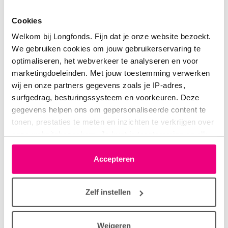
Login
of
registreer
om te reageren
Cookies
Welkom bij Longfonds. Fijn dat je onze website bezoekt.
We gebruiken cookies om jouw gebruikerservaring te
optimaliseren, het webverkeer te analyseren en voor
Sanne Longfonds
Moderator
marketingdoeleinden. Met jouw toestemming verwerken
02-09-2024 om 10:17 uur
wij en onze partners gegevens zoals je IP-adres,
Wat leuk dat er zo positief gereageerd wordt! Ik
surfgedrag, besturingssysteem en voorkeuren. Deze
neem contact met jullie op..
gegevens helpen ons om gepersonaliseerde content te
tonen, prestaties te meten en inzichten te verkrijgen over
Groet, Sanne (community coördinator)
onze websitebezoekers. Je kunt je toestemming op elk
moment wijzigen of intrekken via het cookie-icoontje
linksonder elke pagina. De lijst met partners is te vinden
Accepteren
Login
of
registreer
om te reageren
in het tabblad “details”.
Zelf instellen
Hazel
02-09-2024 om 12:24 uur
Weigeren