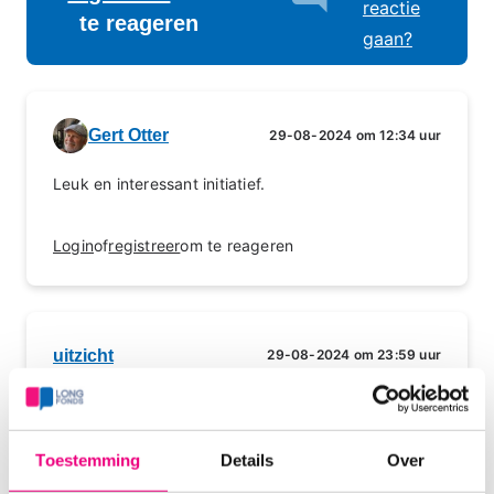
reactie
te reageren
gaan?
Gert Otter
29-08-2024 om 12:34 uur
Leuk en interessant initiatief.
Login
of
registreer
om te reageren
uitzicht
29-08-2024 om 23:59 uur
LongBlog
Wil ik graag aan meewerken. Moet lukken. Groeten
uit Antwerpen van Rob Vanderwildt.
Toestemming
Details
Over