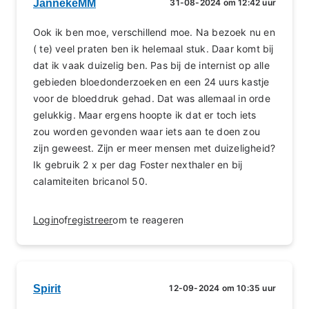
JannekeMM
31-08-2024 om 12:42 uur
Ook ik ben moe, verschillend moe. Na bezoek nu en
( te) veel praten ben ik helemaal stuk. Daar komt bij
dat ik vaak duizelig ben. Pas bij de internist op alle
gebieden bloedonderzoeken en een 24 uurs kastje
voor de bloeddruk gehad. Dat was allemaal in orde
gelukkig. Maar ergens hoopte ik dat er toch iets
zou worden gevonden waar iets aan te doen zou
zijn geweest. Zijn er meer mensen met duizeligheid?
Ik gebruik 2 x per dag Foster nexthaler en bij
calamiteiten bricanol 50.
Login
of
registreer
om te reageren
Spirit
12-09-2024 om 10:35 uur