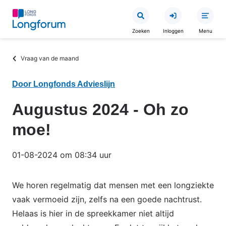
Overslaan
en
Zoeken
Inloggen
Menu
naar
de
Kruimelpad
Vraag van de maand
inhoud
gaan
Door Longfonds Advieslijn
Augustus 2024 - Oh zo
moe!
01-08-2024 om 08:34 uur
We horen regelmatig dat mensen met een longziekte
vaak vermoeid zijn, zelfs na een goede nachtrust.
Helaas is hier in de spreekkamer niet altijd