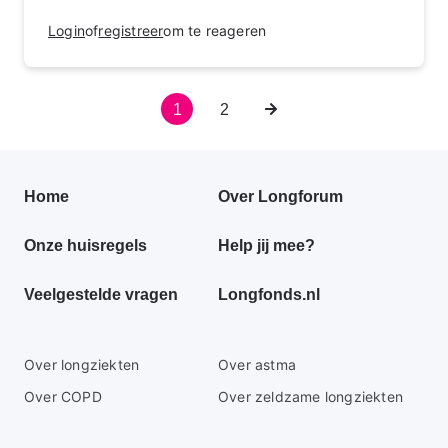
Login
of
registreer
om te reageren
Huidige
1
Pagina
2
Volgende
Paginering
pagina
pagina
Primair
Home
Over Longforum
footer
Onze huisregels
Help jij mee?
menu
Veelgestelde vragen
Longfonds.nl
Secundaire
Over longziekten
Over astma
footer
Over COPD
Over zeldzame longziekten
menu