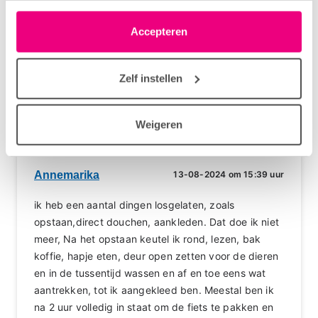
Maar ik ben zooo blij dat ik dit lees, en dat het
moment wijzigen of intrekken via het cookie-icoontje
waarschijnlijk wél van mijn COPD kan komen...
linksonder elke pagina. De lijst met partners is te vinden
Accepteren
Waarom neemt zo'n huisarts niet mee in zijn
in het tabblad “details”.
gedachten.....
Zelf instellen
Login
of
registreer
om te reageren
Weigeren
Annemarika
13-08-2024 om 15:39 uur
ik heb een aantal dingen losgelaten, zoals
opstaan,direct douchen, aankleden. Dat doe ik niet
meer, Na het opstaan keutel ik rond, lezen, bak
koffie, hapje eten, deur open zetten voor de dieren
en in de tussentijd wassen en af en toe eens wat
aantrekken, tot ik aangekleed ben. Meestal ben ik
na 2 uur volledig in staat om de fiets te pakken en