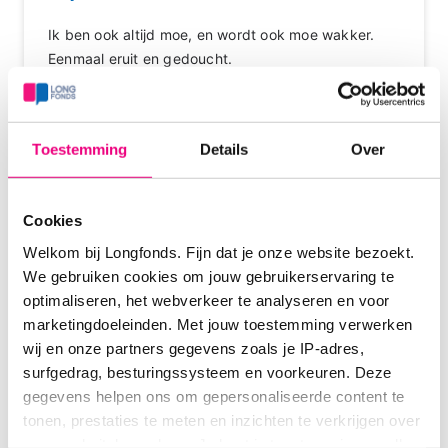
Ik ben ook altijd moe, en wordt ook moe wakker.
Eenmaal eruit en gedoucht.
En na mijn ontbijt, altijd kwark(eiwitten) met fruit en
granola,is de pap op.
Ik zou dan het liefst een uur terug naar bed gaan.
Toestemming
Details
Over
Maar dat gun ik mijzelf niet, het huishouden roept
voor wat ik het kan doen.
Ik ben al vaak naar de huisarts geweest, mijn bloed
Cookies
laten testen op vitamine ed.
De huisarts weet het dan ook niet.
Welkom bij Longfonds. Fijn dat je onze website bezoekt.
En ga ik weer ontevreden naar huis.
We gebruiken cookies om jouw gebruikerservaring te
Sinds de longrevalidatie in 2016 ben ik blijven
optimaliseren, het webverkeer te analyseren en voor
sporten en ook zwem ik nog 1x in de week.
marketingdoeleinden. Met jouw toestemming verwerken
Probeer mijn stappen te doen, en doe mijn
wij en onze partners gegevens zoals je IP-adres,
'ommetjes'.
surfgedrag, besturingssysteem en voorkeuren. Deze
Ik heb ook een lekkende hartklep, en wordt ook
gegevens helpen ons om gepersonaliseerde content te
eerdaags geopereerd aan mijn rug.
tonen, prestaties te meten en inzichten te verkrijgen over
Dus daar geef ik ook de schuld nog aan.
onze websitebezoekers. Je kunt je toestemming op elk