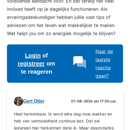
voldoende aandacht voor. En dat terwijl het veel
invloed heeft op je dagelijks functioneren. Als
ervaringsdeskundigen hebben jullie vast tips of
adviezen om het leven wat makkelijker te maken.
Wat helpt jou om zo energiek mogelijk te blijven?
Naar de
Login
of
laatste
registreer
om
reactie
te reageren
gaan?
Gert Otter
01-08-2024 om 17:50 uur
Heel herkenbaar. Ik word elke dag moe wakker en
heb van vermoeidheid continue last. Dat zal
iedereen hier herkennen denk ik. Maar desondanks