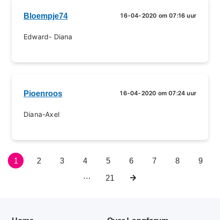
Bloempje74
16-04-2020 om 07:16 uur
Edward- Diana
Pioenroos
16-04-2020 om 07:24 uur
Diana-Axel
Huidige
1
Pagina
2
Pagina
3
Pagina
4
Pagina
5
Pagina
6
Pagina
7
Pagina
8
Pagin
9
Paginering
pagina
…
Laatste
21
Volgende
pagina
pagina