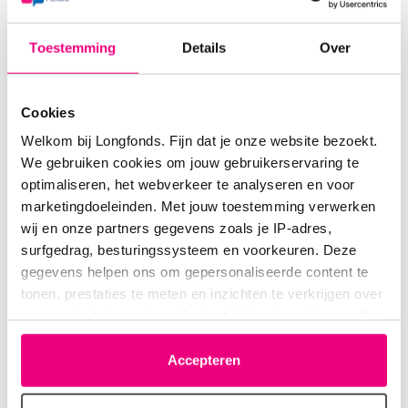
Alexander - Rachel
Toestemming
Details
Over
Cookies
Pioenroos
15-04-2020 om 09:43 uur
Welkom bij Longfonds. Fijn dat je onze website bezoekt.
We gebruiken cookies om jouw gebruikerservaring te
Rachel-Levi
optimaliseren, het webverkeer te analyseren en voor
marketingdoeleinden. Met jouw toestemming verwerken
wij en onze partners gegevens zoals je IP-adres,
surfgedrag, besturingssysteem en voorkeuren. Deze
Siem123
15-04-2020 om 12:46 uur
gegevens helpen ons om gepersonaliseerde content te
tonen, prestaties te meten en inzichten te verkrijgen over
Levi - Iris
onze websitebezoekers. Je kunt je toestemming op elk
moment wijzigen of intrekken via het cookie-icoontje
linksonder elke pagina. De lijst met partners is te vinden
Accepteren
in het tabblad “details”.