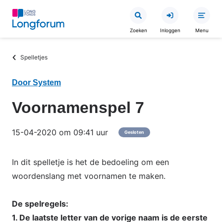
Overslaan
en
Zoeken
Inloggen
Menu
naar
de
Kruimelpad
Spelletjes
inhoud
gaan
Door System
Voornamenspel 7
15-04-2020 om 09:41 uur
Gesloten
In dit spelletje is het de bedoeling om een
woordenslang met voornamen te maken.
De spelregels:
1. De laatste letter van de vorige naam is de eerste