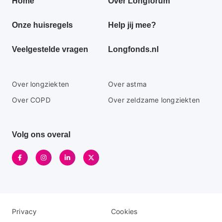
Primair
Home
Over Longforum
footer
Onze huisregels
Help jij mee?
menu
Veelgestelde vragen
Longfonds.nl
Secundaire
Over longziekten
Over astma
footer
Over COPD
Over zeldzame longziekten
menu
Volg ons overal
Disclaimer
Logo
Privacy
Cookies