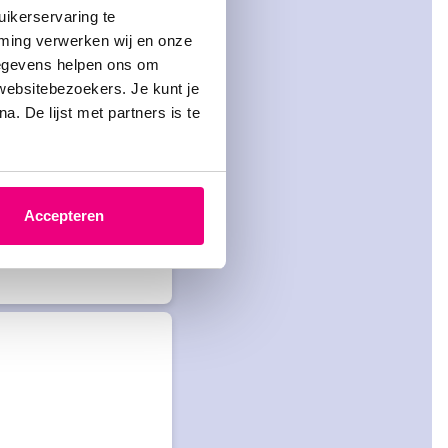
ikerservaring te
mming verwerken wij en onze
gegevens helpen ons om
 websitebezoekers. Je kunt je
. De lijst met partners is te
 wil laten
Accepteren