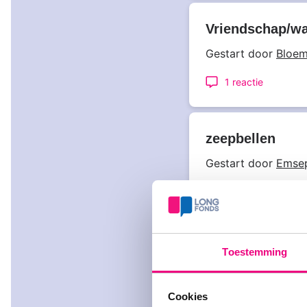
Vriendschap/wa
Gestart door
Bloe
1 reactie
zeepbellen
Gestart door
Emse
Laatst bewerkt op 
9 reacties
Toestemming
Wordfeud
Cookies
Gestart door
Mino