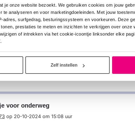
at je onze website bezoekt. We gebruiken cookies om jouw gebru
er te analyseren en voor marketingdoeleinden. Met jouw toeste
IP-adres, surfgedrag, besturingssysteem en voorkeuren. Deze 
 tonen, prestaties te meten en inzichten te verkrijgen over onze
zigen of intrekken via het cookie-icoontje linksonder elke pagina
d met een longziekte die een hologram van zich
.
situaties.
r van Gorkom
op 22-11-2024 om 11:22 uur
Zelf instellen
22-11-2024 om 11:24 uur
kje voor onderweg
73
op 20-10-2024 om 15:08 uur