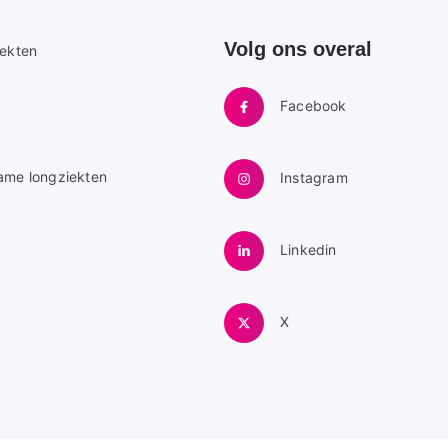
Volg ons overal
e
iekten
Facebook
ame longziekten
Instagram
Linkedin
X