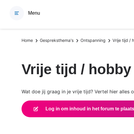
Overslaan
en
Menu
naar
de
inhoud
Kruimelpad
Home
Gespreksthema's
Ontspanning
Vrije tijd /
gaan
Vrije tijd / hobby
Wat doe jij graag in je vrije tijd? Vertel hier alle
Log in om inhoud in het forum te plaat