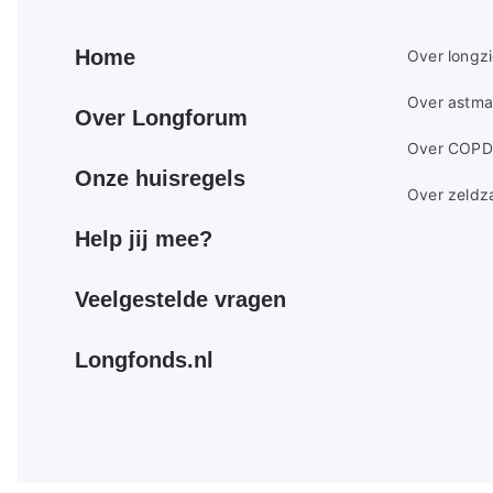
Primair
Secundair
Home
Over longz
footer
footer
Over astma
menu
menu
Over Longforum
Over COPD
Onze huisregels
Over zeldz
Help jij mee?
Veelgestelde vragen
Longfonds.nl