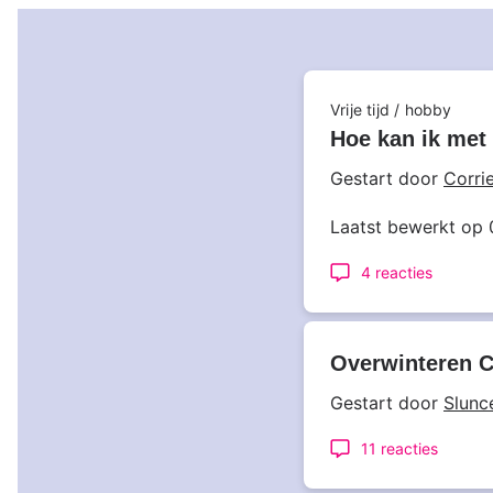
In
Vrije tijd / hobby
Hoe kan ik met
groep:
Gestart door
Corrie
Laatst bewerkt op
4 reacties
Overwinteren Ca
Gestart door
Slunc
11 reacties