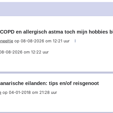
 COPD en allergisch astma toch mijn hobbies b
neeltje
op 08-08-2026 om 12:21 uur
 08-08-2026 om 12:22 uur
narische eilanden: tips en/of reisgenoot
e
op 04-01-2018 om 21:28 uur