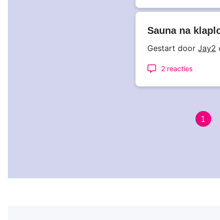
Sauna na klapl
Gestart door
Jay2
2 reacties
Huid
1
Paginering
pagi