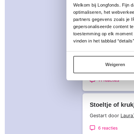
Welkom bij Longfonds. Fijn d
8 reacties
optimaliseren, het webverke
partners gegevens zoals je 
gepersonaliseerde content te
toestemming op elk moment wij
Gezocht: ieman
vinden in het tabblad “details”
maken voor leer
Gestart door
Piete
Weigeren
Laatst bewerkt op 
11 reacties
Stoeltje of kru
Gestart door
Laura
6 reacties