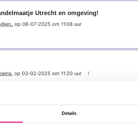
ndelmaatje Utrecht en omgeving!
m@en_
op 08-07-2025 om 11:08 uur
pems.
op 03-02-2025 om 11:20 uur
03-02-2025 om 11:21 uur
Details
es32
op 23-01-2012 om 07:20 uur