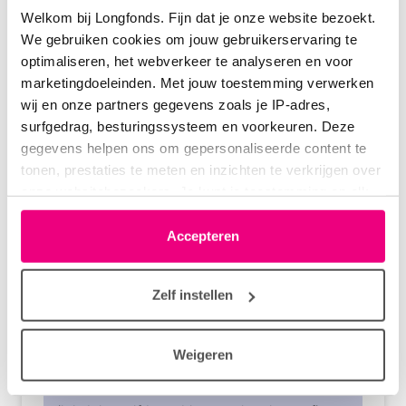
Welkom bij Longfonds. Fijn dat je onze website bezoekt.
van een medewerkster aldaar, dat ethanol dampen
We gebruiken cookies om jouw gebruikerservaring te
gevaarlijk zijn. Ze maken daar hun labtafels mee
optimaliseren, het webverkeer te analyseren en voor
schoon als ze naar huis gaan.Daarna kom ik binnen,
marketingdoeleinden. Met jouw toestemming verwerken
om de boel schoon te maken. Ik weet wel, dat ik
wij en onze partners gegevens zoals je IP-adres,
altijd hoofdpijn heb daar en last van de keel krijg.
surfgedrag, besturingssysteem en voorkeuren. Deze
Heb copd gold 3.
gegevens helpen ons om gepersonaliseerde content te
tonen, prestaties te meten en inzichten te verkrijgen over
Login
of
registreer
om te reageren
onze websitebezoekers. Je kunt je toestemming op elk
moment wijzigen of intrekken via het cookie-icoontje
linksonder elke pagina. De lijst met partners is te vinden
Accepteren
in het tabblad “details”.
Herfst611
04-01-2022 om 12:43 uur
Zelf instellen
Reactie op kaduuk
Weigeren
hoi