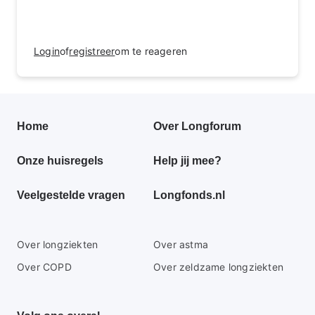
Login
of
registreer
om te reageren
Primair
Home
Over Longforum
footer
Onze huisregels
Help jij mee?
menu
Veelgestelde vragen
Longfonds.nl
Secundaire
Over longziekten
Over astma
footer
Over COPD
Over zeldzame longziekten
menu