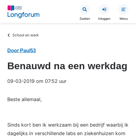
Overslaan
en
Zoeken
Inloggen
Menu
naar
de
Kruimelpad
School en werk
inhoud
gaan
Door Paul53
Benauwd na een werkdag
09-03-2019 om 07:52 uur
Beste allemaal,
Sinds kort ben ik werkzaam bij een bedrijf waarbij ik
dagelijks in verschillende labs en ziekenhuizen kom