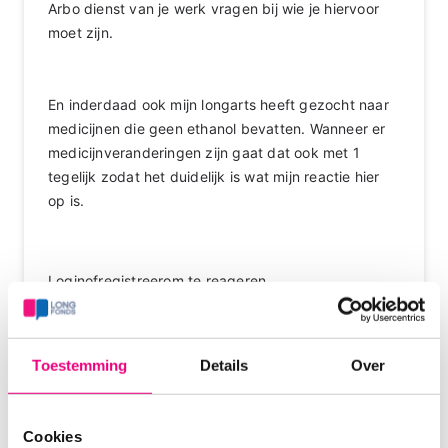
Arbo dienst van je werk vragen bij wie je hiervoor
moet zijn.
En inderdaad ook mijn longarts heeft gezocht naar
medicijnen die geen ethanol bevatten. Wanneer er
medicijnveranderingen zijn gaat dat ook met 1
tegelijk zodat het duidelijk is wat mijn reactie hier
op is.
Login
of
registreer
om te reageren
Toestemming
Details
Over
Anja56
08-10-2020 om 08:02 uur
Ik werk in de schoonmaak en maak een
Cookies
labaratorium schoon. Vorige week pas vernomen,