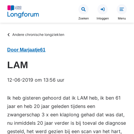
Overslaan
en
Zoeken
Inloggen
Menu
naar
de
Kruimelpad
Andere chronische longziekten
inhoud
gaan
Door Marjaatje61
LAM
12-06-2019 om 13:56 uur
Ik heb gisteren gehoord dat ik LAM heb, ik ben 61
jaar en heb 20 jaar geleden tijdens een
zwangerschap 3 x een klaplong gehad dat was dat,
nu inmiddels 20 jaar verder is bij toeval de diagnose
gesteld, het werd gezien bij een scan van het hart,