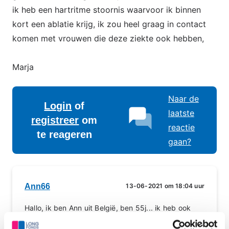
ik heb een hartritme stoornis waarvoor ik binnen
kort een ablatie krijg, ik zou heel graag in contact
komen met vrouwen die deze ziekte ook hebben,
Marja
Naar de
Login
of
laatste
registreer
om
reactie
te reageren
gaan?
Ann66
13-06-2021 om 18:04 uur
Hallo, ik ben Ann uit België, ben 55j... ik heb ook
LAM. Vastgesteld in 1990 en sinds 10j ben ik thuis