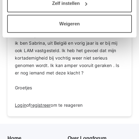
Zelf instellen
tenzij kanker. LAM is al helemaal onbekend,
ook bij artsen
Weigeren
Hallo Ann,
ik ben Sabrina, uit België en vorig jaar is er bij mij
ook LAM vastgesteld. Ik heb het gevoel dat mijn
kortademigheid bij vochtig weer niet serieus
genomen wordt. Ik kan amper vooruit geraken . Is
er nog iemand met deze klacht ?
Groetjes
Login
of
registreer
om te reageren
Primair
Home
Over Longforum