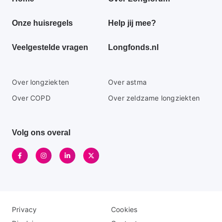
footer
Onze huisregels
Help jij mee?
menu
Veelgestelde vragen
Longfonds.nl
Secundaire
Over longziekten
Over astma
footer
Over COPD
Over zeldzame longziekten
menu
Volg ons overal
Disclaimer
Logo
Privacy
Cookies