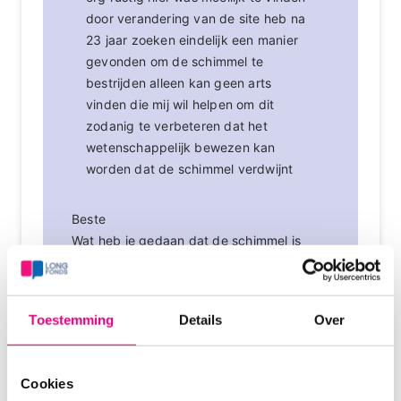
door verandering van de site heb na
23 jaar zoeken eindelijk een manier
gevonden om de schimmel te
bestrijden alleen kan geen arts
vinden die mij wil helpen om dit
zodanig te verbeteren dat het
wetenschappelijk bewezen kan
worden dat de schimmel verdwijnt
Beste
Wat heb je gedaan dat de schimmel is
verdwenen? En ben je nog steeds
klachtenvrij? Ik weet Sinds een jaar dat ik
ABPA heb maar ik vind alle medicatie echt
Toestemming
Details
Over
vreselijk. Na een zware kuur voriconazol
en prednison is de schimmel ook nog
terug.
Cookies
Graag adviezen hoe nu verder!!