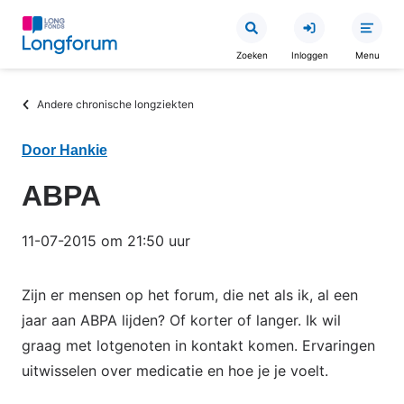
Overslaan
en
Zoeken
Inloggen
Menu
naar
de
Kruimelpad
Andere chronische longziekten
inhoud
gaan
Door Hankie
ABPA
11-07-2015 om 21:50 uur
Zijn er mensen op het forum, die net als ik, al een
jaar aan ABPA lijden? Of korter of langer. Ik wil
graag met lotgenoten in kontakt komen. Ervaringen
uitwisselen over medicatie en hoe je je voelt.