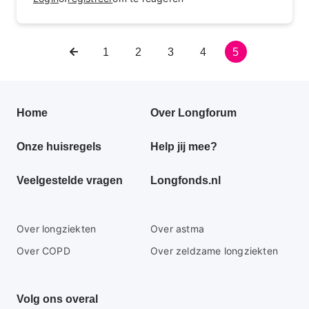
Vorige
Pagina
1
Pagina
2
Pagina
3
Pagina
4
Huidige
5
Paginering
pagina
pagina
Primair
Home
Over Longforum
footer
Onze huisregels
Help jij mee?
menu
Veelgestelde vragen
Longfonds.nl
Secundaire
Over longziekten
Over astma
footer
Over COPD
Over zeldzame longziekten
menu
Volg ons overal