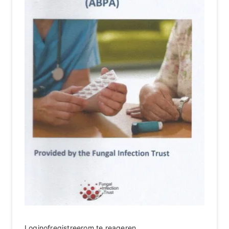
Login
of
registreer
om te reageren