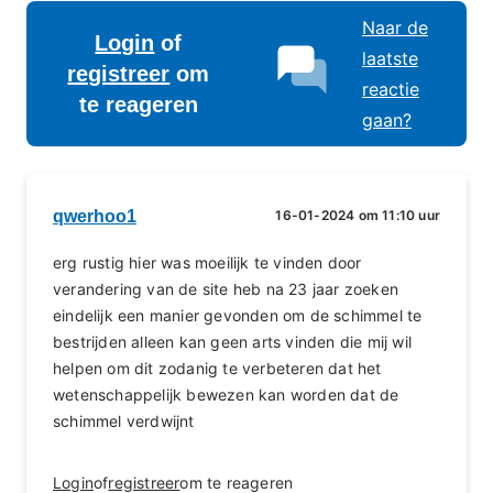
Naar de
Login
of
laatste
registreer
om
reactie
te reageren
gaan?
qwerhoo1
16-01-2024 om 11:10 uur
erg rustig hier was moeilijk te vinden door
verandering van de site heb na 23 jaar zoeken
eindelijk een manier gevonden om de schimmel te
bestrijden alleen kan geen arts vinden die mij wil
helpen om dit zodanig te verbeteren dat het
wetenschappelijk bewezen kan worden dat de
schimmel verdwijnt
Login
of
registreer
om te reageren