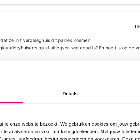
14
 dat ze in t verpleeghuis dit paniek noemen.
kundige/huisarts op id uitlegven wat copd is? En hoe t is op de 
te reageren
Details
14
at je onze website bezoekt. We gebruiken cookies om jouw gebru
er te analyseren en voor marketingdoeleinden. Met jouw toeste
or de antwoorden zover, en excuses voor de typefouten. Helaas kan
IP-adres, surfgedrag, besturingssysteem en voorkeuren. Deze 