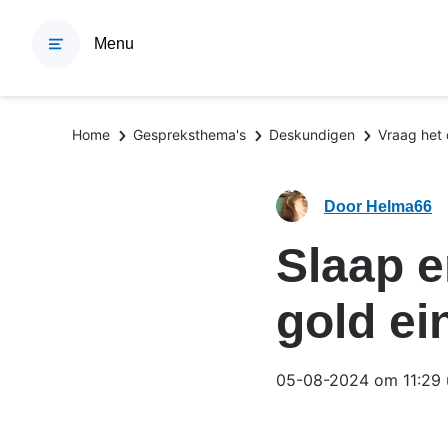
Overslaan
en
Menu
naar
de
inhoud
Kruimelpad
Home
Gespreksthema's
Deskundigen
Vraag het
gaan
Door Helma66
Slaap 
gold ei
05-08-2024 om 11:29 