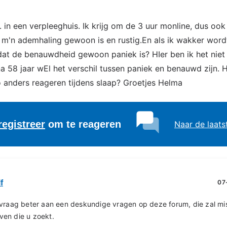
l. in een verpleeghuis. Ik krijg om de 3 uur monline, dus oo
ap m'n ademhaling gewoon is en rustig.En als ik wakker wordt
t de benauwdheid gewoon paniek is? HIer ben ik het niet
na 58 jaar wEl het verschil tussen paniek en benauwd zijn.
 anders reageren tijdens slaap? Groetjes Helma
registreer
om te reageren
Naar de laats
f
07
 vraag beter aan een deskundige vragen op deze forum, die zal mi
ven die u zoekt.