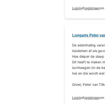
Login
of
registreer
om 
Longarts Peter va
De ademhaling verand
inademen af als gevo
Hoe dieper de slaap 
Dit heeft te maken 
luchtwegen (in de ke
toe en die wordt we
Groet, Peter van Til
Login
of
registreer
om 