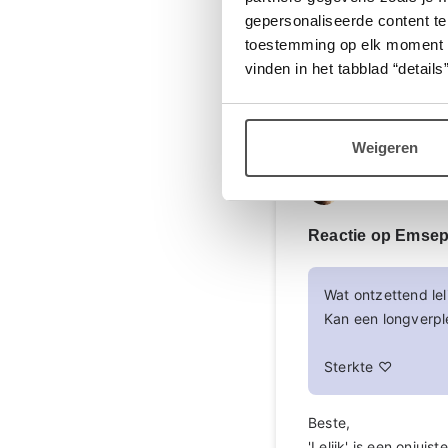
corrigeren zo te zien
gepersonaliseerde content te
toestemming op elk moment wij
vinden in het tabblad “details”
Login
of
registreer
om 
Weigeren
Helma66
Reactie op Emse
Wat ontzettend lel
Kan een longverpl
Sterkte ♡
Beste,
'Lelijk' is een onjui