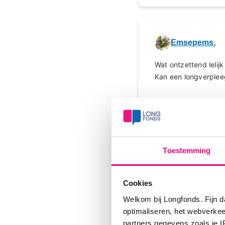
Emsepems.
Wat ontzettend lelijk
Kan een longverpleeg
Sterkte ♡
Login
of
registreer
om 
Toestemming
Cookies
Helma66
Welkom bij Longfonds. Fijn d
Beste,
optimaliseren, het webverke
Hartelijk bedankt vo
partners gegevens zoals je 