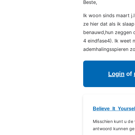
Beste,
Ik woon sinds maart j.
ze hier dat als ik sla
benauwd,hun zeggen da
4 eindfase4). Ik weet 
ademhalingsspieren zo
Login
of
Believe_It_Yoursel
Misschien kunt u de
antwoord kunnen ge