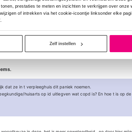
, in ieder geval ging het over o.a. morfine. In ieder geval bedankt.
 tonen, prestaties te meten en inzichten te verkrijgen over onze
zigen of intrekken via het cookie-icoontje linksonder elke pagina
.
te reageren
Zelf instellen
14
pems.
ijk dat ze in t verpleeghuis dit paniek noemen.
eegkundige/huisarts op id uitlegven wat copd is? En hoe t is op d
ste woordkeuze in deze, het is meer onwetendheid , en door hier mij