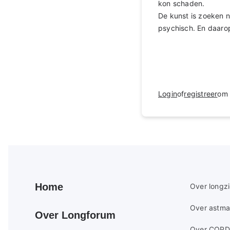
kon schaden.
De kunst is zoeken n
psychisch. En daaro
Login
of
registreer
om 
Primair
Secundair
Home
Over longz
footer
footer
Over astma
menu
menu
Over Longforum
Over COPD