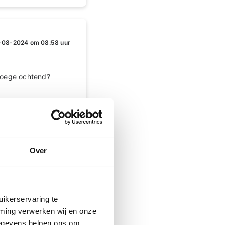
-08-2024 om 08:58 uur
vroege ochtend?
Over
-08-2024 om 11:30 uur
ikerservaring te
mming verwerken wij en onze
 ik het niet
gegevens helpen ons om