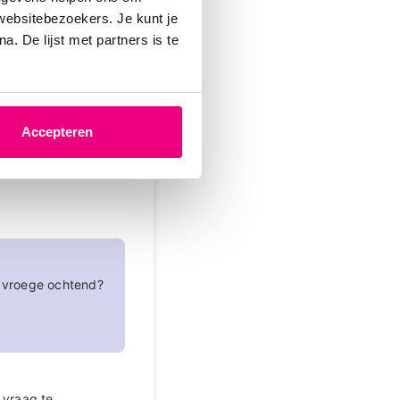
 websitebezoekers. Je kunt je
. De lijst met partners is te
Accepteren
-08-2024 om 11:38 uur
e vroege ochtend?
n vraag te