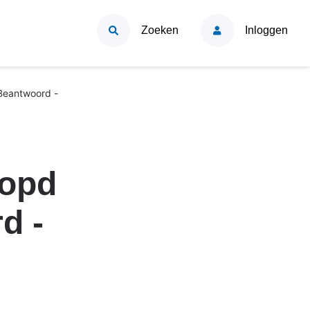
Zoeken
Inloggen
Beantwoord -
copd
d -