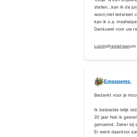
stellen...kan ik de 
woon,niet iedereen 
kan ik o.a. meehelp
Dankuwel voor uw re
Login
of
registreer
om 
Emsepems.
Bedankt voor je moo
Ik bedoelde lelijk id
20 jaar heb ik gewer
genoemd. Zeker bij e
Er werd daardoor a