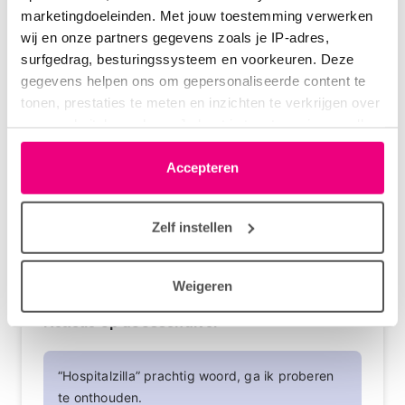
marketingdoeleinden. Met jouw toestemming verwerken
wij en onze partners gegevens zoals je IP-adres,
doosschuiver
13-12-2024 om 11:03 uur
surfgedrag, besturingssysteem en voorkeuren. Deze
gegevens helpen ons om gepersonaliseerde content te
“Hospitalzilla” prachtig woord, ga ik proberen te
tonen, prestaties te meten en inzichten te verkrijgen over
onthouden.
onze websitebezoekers. Je kunt je toestemming op elk
Wees welkom
moment wijzigen of intrekken via het cookie-icoontje
linksonder elke pagina. De lijst met partners is te vinden
Accepteren
in het tabblad “details”.
Login
of
registreer
om te reageren
Zelf instellen
Dyenne
13-12-2024 om 11:46 uur
Weigeren
Reactie op doosschuiver
“Hospitalzilla” prachtig woord, ga ik proberen
te onthouden.