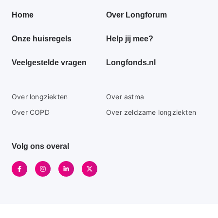
Primair
Home
Over Longforum
footer
Onze huisregels
Help jij mee?
menu
Veelgestelde vragen
Longfonds.nl
Secundaire
Over longziekten
Over astma
footer
Over COPD
Over zeldzame longziekten
menu
Volg ons overal