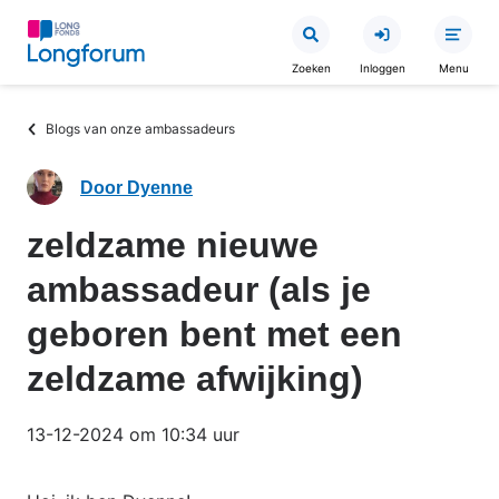
Overslaan
en
Zoeken
Inloggen
Menu
naar
de
Kruimelpad
Blogs van onze ambassadeurs
inhoud
gaan
Door Dyenne
zeldzame nieuwe
ambassadeur (als je
geboren bent met een
zeldzame afwijking)
13-12-2024 om 10:34 uur