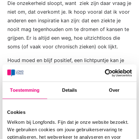
Die onzekerheid sloopt, want ziek zijn daar vraag je
niet om, dat overkomt je. Ik hoop vooral dat ik voor
anderen een inspiratie kan zijn: dat een ziekte je
nooit mag tegenhouden om te dromen of kansen te
grijpen. Er is altijd een weg, hoe uitzichtloos die
soms (of vaak voor chronisch zieken) ook lijkt.
Houd moed en blijf positief, een lichtpuntje kan je
altijd vinden en vaak op de meest onverwachtse
momenten. Leef iedere dag alsof het de laatste is.
Want morgen is je niet beloofd! Liefs Dyenne
Toestemming
Details
Over
Naar de
Login
of
Cookies
laatste
registreer
om
Welkom bij Longfonds. Fijn dat je onze website bezoekt.
reactie
te reageren
We gebruiken cookies om jouw gebruikerservaring te
gaan?
optimaliseren, het webverkeer te analyseren en voor