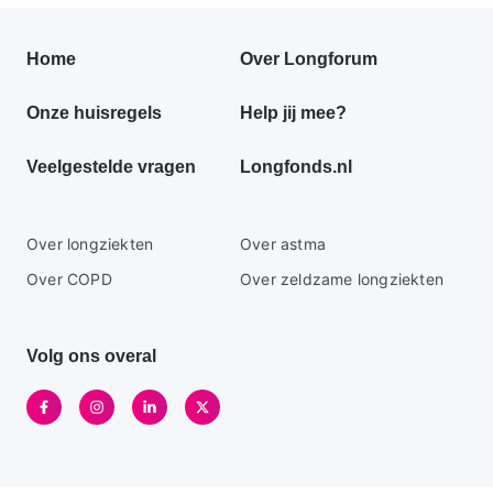
Primair
Home
Over Longforum
footer
Onze huisregels
Help jij mee?
menu
Veelgestelde vragen
Longfonds.nl
Secundaire
Over longziekten
Over astma
footer
Over COPD
Over zeldzame longziekten
menu
Volg ons overal