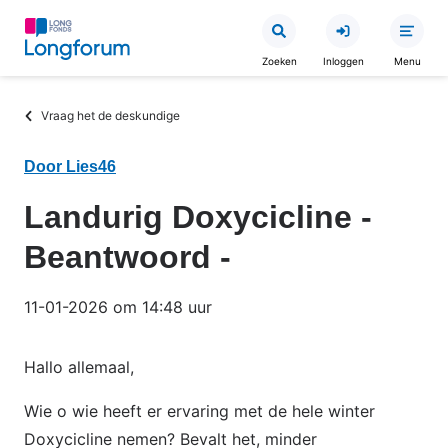
Overslaan
en
Zoeken
Inloggen
Menu
naar
de
Kruimelpad
Vraag het de deskundige
inhoud
gaan
Door Lies46
Landurig Doxycicline -
Beantwoord -
11-01-2026 om 14:48 uur
Hallo allemaal,
Wie o wie heeft er ervaring met de hele winter
Doxycicline nemen? Bevalt het, minder