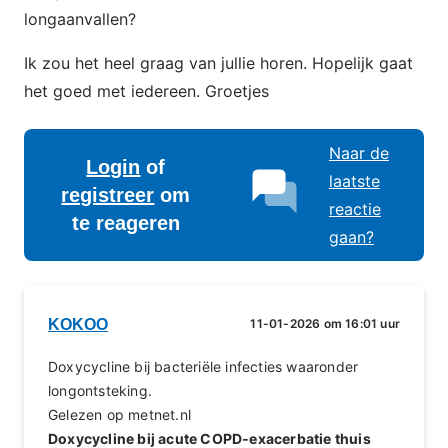
longaanvallen?
Ik zou het heel graag van jullie horen. Hopelijk gaat
het goed met iedereen. Groetjes
Naar de
Login
of
laatste
registreer
om
reactie
te reageren
gaan?
KOKOO
11-01-2026 om 16:01 uur
Doxycycline bij bacteriële infecties waaronder
longontsteking.
Gelezen op metnet.nl
Doxycycline bij acute COPD-exacerbatie thuis