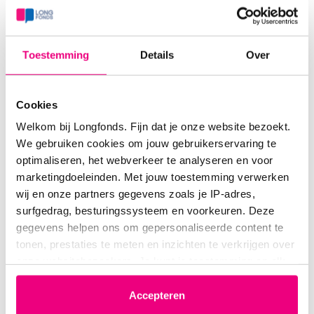
KOKOO
11-01-2026 om 17:44 uur
Toestemming
Details
Over
Reactie op Lies46
Cookies
Kokos, dank je wel. De longarts wilde dat mij
Welkom bij Longfonds. Fijn dat je onze website bezoekt.
voorschrijven. Ik blijk nu voor de 2x in 2
We gebruiken cookies om jouw gebruikerservaring te
maanden tijd COVID te hebben. Niet te
optimaliseren, het webverkeer te analyseren en voor
geloven toch?
marketingdoeleinden. Met jouw toestemming verwerken
wij en onze partners gegevens zoals je IP-adres,
Zo hè dat is ook wat COVID voor de tweedemaal. Ik
surfgedrag, besturingssysteem en voorkeuren. Deze
weet niet wat het effect zou zijn bij COVID.
gegevens helpen ons om gepersonaliseerde content te
Weet alleen dat het een bacteriële infectie moet
tonen, prestaties te meten en inzichten te verkrijgen over
zijn, COVID is een virus.
onze websitebezoekers. Je kunt je toestemming op elk
moment wijzigen of intrekken via het cookie-icoontje
Preventief / langdurig voorschrijven van deze
linksonder elke pagina. De lijst met partners is te vinden
Accepteren
antibiotica heb ik geen ervaring mee. Longarts en
in het tabblad “details”.