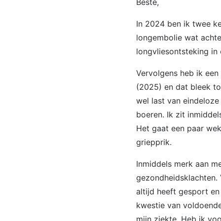
Beste,
In 2024 ben ik twee k
longembolie wat achte
longvliesontsteking i
Vervolgens heb ik een 
(2025) en dat bleek t
wel last van eindeloze 
boeren. Ik zit inmiddel
Het gaat een paar wek
griepprik.
Inmiddels merk aan mez
gezondheidsklachten. 
altijd heeft gesport e
kwestie van voldoende 
mijn ziekte. Heb ik vo