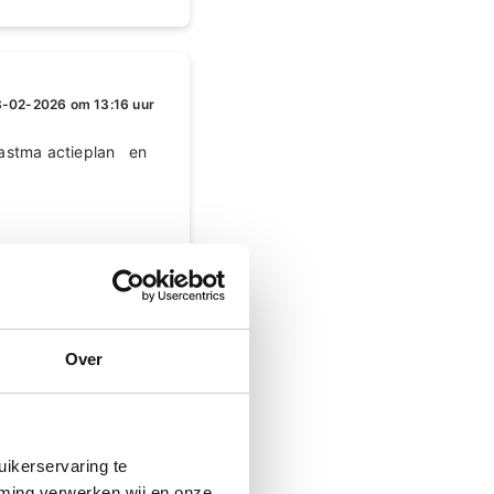
-02-2026 om 13:16 uur
e astma actieplan en
Over
-02-2026 om 13:54 uur
ikerservaring te
je astma actieplan
mming verwerken wij en onze