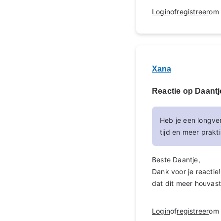
Login
of
registreer
om 
Xana
Reactie op Daantj
Heb je een longv
tijd en meer prakt
Beste Daantje,
Dank voor je reactie
dat dit meer houvas
Login
of
registreer
om 