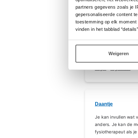
en vooral ook lek
partners gegevens zoals je 
gepersonaliseerde content te
Dank je wel voor reac
toestemming op elk moment wij
klachten hebt. Ik be
vinden in het tabblad “details”
gevoel, chronisch ve
En bespreek ik het 
Dank je wel alvast!
Weigeren
Login
of
registreer
om 
Daantje
Je kan invullen wat v
anders. Je kan de me
fysiotherapeut als je