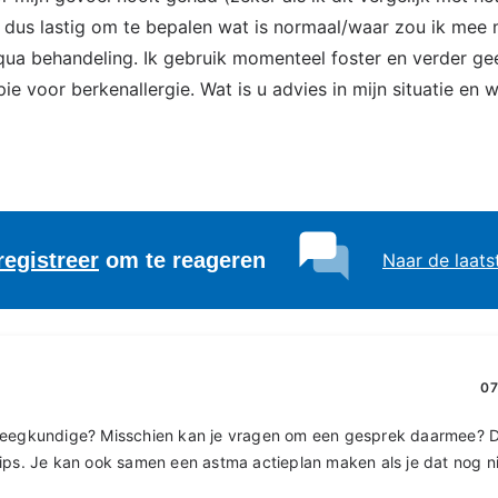
t dus lastig om te bepalen wat is normaal/waar zou ik mee 
qua behandeling. Ik gebruik momenteel foster en verder ge
e voor berkenallergie. Wat is u advies in mijn situatie en w
registreer
om te reageren
Naar de laats
07
leegkundige? Misschien kan je vragen om een gesprek daarmee? D
ips. Je kan ook samen een astma actieplan maken als je dat nog ni