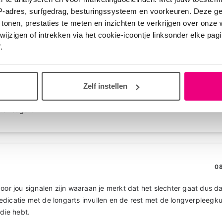
ker hier mee lezen krijg je ook al meer aanknopingspunten voor j
IP-adres, surfgedrag, besturingssysteem en voorkeuren. Deze 
 tonen, prestaties te meten en inzichten te verkrijgen over onze
tie terug! Wat ik wel lastig vind is dat ik dus zelden tot nooit de 
zigen of intrekken via het cookie-icoontje linksonder elke pagina
n eigenlijk nooit benauwd, heb geen piepende ademhaling etc. Vaa
.
rkouden en het gevoel of me borstkast in de fik staat. Mag ik vrage
astmaplan met verpleegkundige of met de longarts?
Zelf instellen
te reageren
08
oor jou signalen zijn waaraan je merkt dat het slechter gaat dus da
dicatie met de longarts invullen en de rest met de longverpleegk
 die hebt.