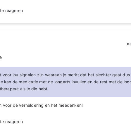
te reageren
08
e
t voor jou signalen zijn waaraan je merkt dat het slechter gaat dus 
Je kan de medicatie met de longarts invullen en de rest met de lo
therapeut als je die hebt.
jn voor de verheldering en het meedenken!
te reageren