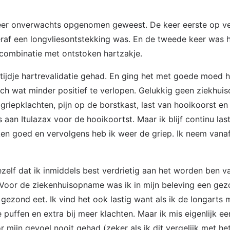
eer onverwachts opgenomen geweest. De keer eerste op v
raf een longvliesontstekking was. En de tweede keer was 
n combinatie met ontstoken hartzakje.
tijdje hartrevalidatie gehad. En ging het met goede moed h
och wat minder positief te verlopen. Gelukkig geen ziekhu
griepklachten, pijn op de borstkast, last van hooikoorst en 
s aan Itulazax voor de hooikoortst. Maar ik blijf continu la
en goed en vervolgens heb ik weer de griep. Ik neem vanaf
elf dat ik inmiddels best verdrietig aan het worden ben v
Voor de ziekenhuisopname was ik in mijn beleving een gez
n gezond eet. Ik vind het ook lastig want als ik de longarts
puffen en extra bij meer klachten. Maar ik mis eigenlijk ee
or mijn gevoel nooit gehad (zeker als ik dit vergelijk met h