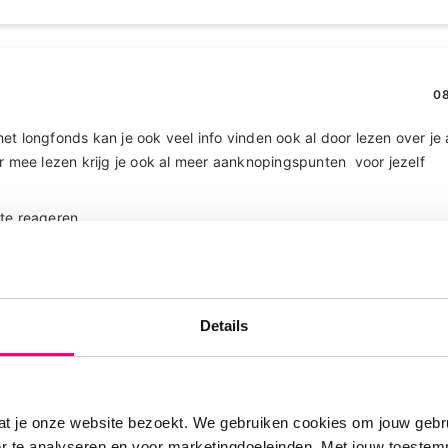
08
t longfonds kan je ook veel info vinden ook al door lezen over j
er mee lezen krijg je ook al meer aanknopingspunten voor jezelf
te reageren
Details
08
rsdv
at je onze website bezoekt. We gebruiken cookies om jouw gebru
het longfonds kan je ook veel info vinden ook al door lezen over 
er te analyseren en voor marketingdoeleinden. Met jouw toeste