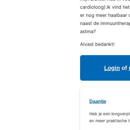
cardioloog).Ik vind he
er nog meer haalbaar 
naast de immuuntherapi
astma?
Alvast bedankt!
Login
of
Daantje
Heb je een longverp
en meer praktische t