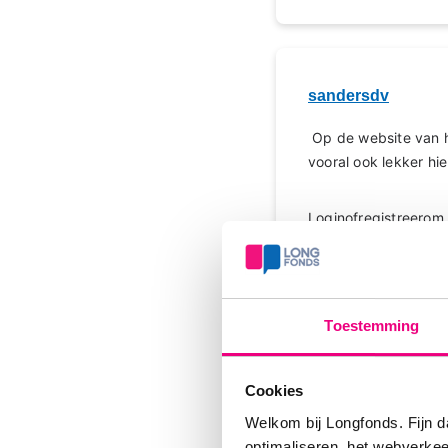
sandersdv
Op de website van he
vooral ook lekker hi
Login
of
registreer
om 
Toestemming
Xana
Reactie op sande
Cookies
Welkom bij Longfonds. Fijn d
Op de website van 
optimaliseren, het webverke