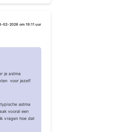
8-02-2026 om 19:11 uur
er je astma
nten voor jezelf
e typische astma
aak vooral een
 ik vragen hoe dat