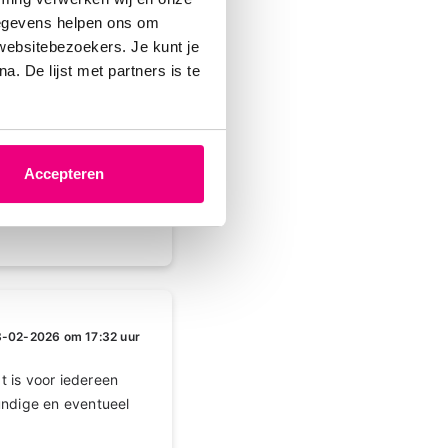
ezelf
gegevens helpen ons om
 websitebezoekers. Je kunt je
typische astma
. De lijst met partners is te
k vooral een voel
n hoe dat bij jou is?
Accepteren
-02-2026 om 17:32 uur
t is voor iedereen
undige en eventueel