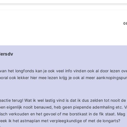
0
dersdv
an het longfonds kan je ook veel info vinden ook al door lezen ov
oral ook lekker hier mee lezen krijg je ook al meer aanknopingspu
eactie terug! Wat ik wel lastig vind is dat ik dus zelden tot nooit d
 ben eigenlijk nooit benauwd, heb geen piepende ademhaling etc. V
isch verkouden en het gevoel of me borstkast in de fik staat. Mag
spreek ik het astmaplan met verpleegkundige of met de longarts?