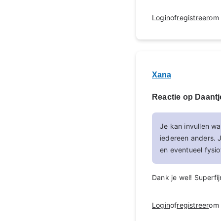
Login
of
registreer
om 
Xana
Reactie op Daantj
Je kan invullen wa
iedereen anders. 
en eventueel fysio
Dank je wel! Superfi
Login
of
registreer
om 