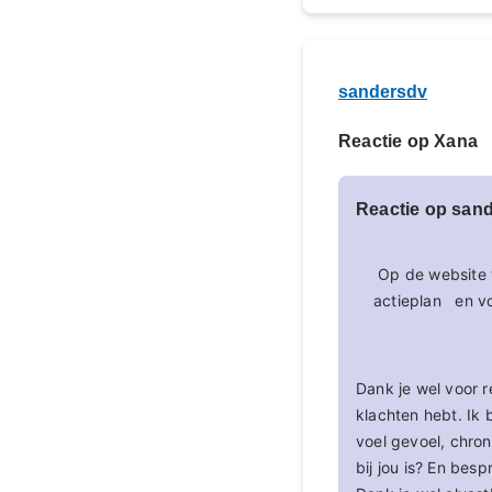
sandersdv
Reactie op Xana
Reactie op san
Op de website v
actieplan en vo
Dank je wel voor r
klachten hebt. Ik
voel gevoel, chron
bij jou is? En be