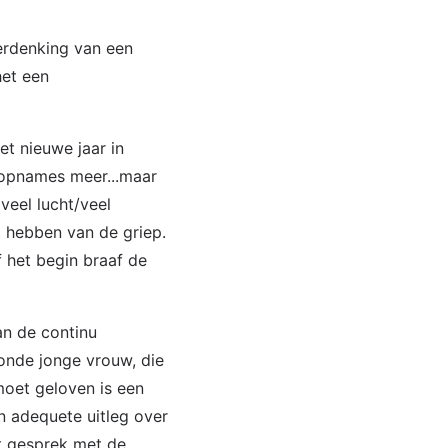
erdenking van een
het een
et nieuwe jaar in
isopnames meer...maar
veel lucht/veel
st hebben van de griep.
 het begin braaf de
an de continu
onde jonge vrouw, die
 moet geloven is een
n adequete uitleg over
et gesprek met de