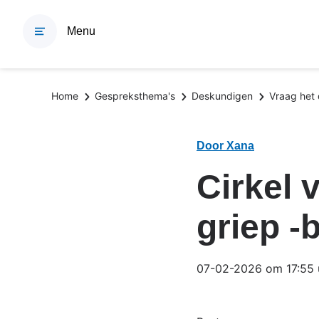
Overslaan
en
Menu
naar
de
inhoud
Kruimelpad
Home
Gespreksthema's
Deskundigen
Vraag het
gaan
Door Xana
Cirkel 
griep -
07-02-2026 om 17:55 