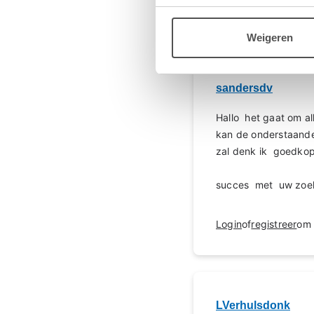
Login
of
registreer
om 
Weigeren
sandersdv
Hallo het gaat om al
kan de onderstaande
zal denk ik goedkoper
succes met uw zoe
Login
of
registreer
om 
LVerhulsdonk