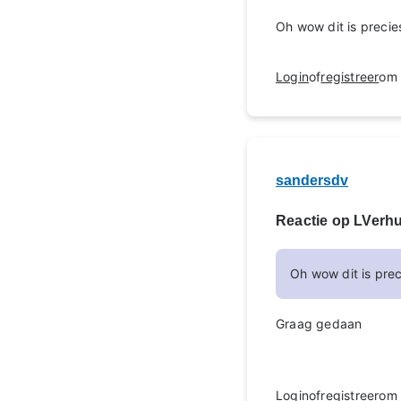
Oh wow dit is precie
Login
of
registreer
om 
sandersdv
Reactie op LVerh
Oh wow dit is pre
Graag gedaan
Login
of
registreer
om 