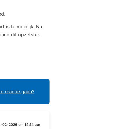
ed.
t is te moeilijk. Nu
mand dit opzetstuk
te reactie gaan?
4-02-2026 om 14:14 uur