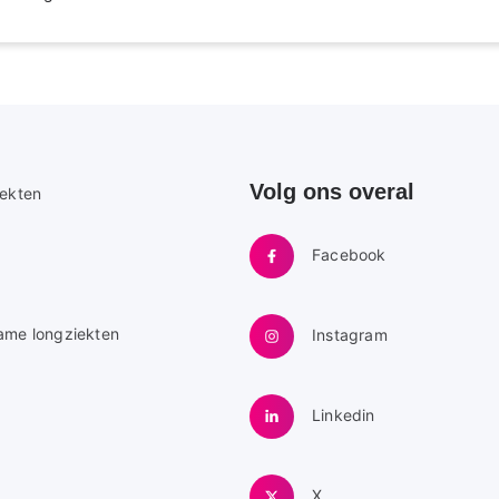
Volg ons overal
e
iekten
Facebook
ame longziekten
Instagram
Linkedin
X