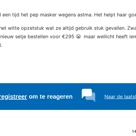
al een tijd het pep masker wegens astma. Het helpt haar go
et witte opzetstuk wat ze altijd gebruik stuk gevallen. Zwar
nieuw setje bestellen voor €295 😬 maar wellicht heeft ie
t.
registreer
om te reageren
Naar de laats
1