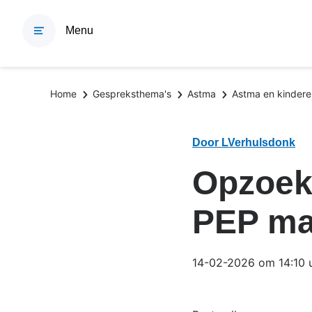
Overslaan
en
Menu
naar
de
inhoud
Kruimelpad
Home
Gespreksthema's
Astma
Astma en kindere
gaan
Door LVerhulsdonk
Opzoek 
PEP ma
14-02-2026 om 14:10 