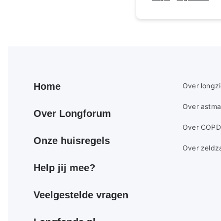
Primair
Secundair
Home
Over longz
footer
footer
Over astma
menu
menu
Over Longforum
Over COPD
Onze huisregels
Over zeldz
Help jij mee?
Veelgestelde vragen