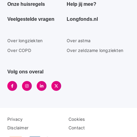
Onze huisregels
Help jij mee?
menu
Veelgestelde vragen
Longfonds.nl
Secundaire
Over longziekten
Over astma
footer
Over COPD
Over zeldzame longziekten
menu
Volg ons overal
Disclaimer
Logo
Privacy
Cookies
menu
menu
Disclaimer
Contact