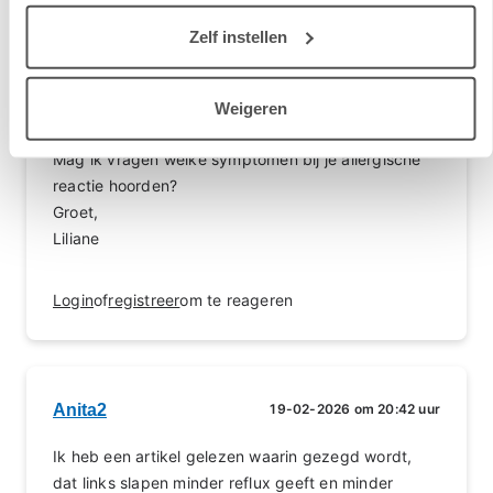
Zelf instellen
Liliane
18-02-2026 om 16:27 uur
Weigeren
Beste Catherine,
Mag ik vragen welke symptomen bij je allergische
reactie hoorden?
Groet,
Liliane
Login
of
registreer
om te reageren
Anita2
19-02-2026 om 20:42 uur
Ik heb een artikel gelezen waarin gezegd wordt,
dat links slapen minder reflux geeft en minder