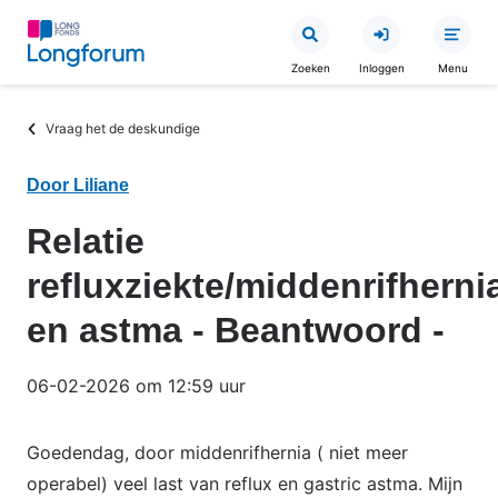
Overslaan
en
Zoeken
Inloggen
Menu
naar
de
Kruimelpad
Vraag het de deskundige
inhoud
gaan
Door Liliane
Relatie
refluxziekte/middenrifherni
en astma - Beantwoord -
06-02-2026 om 12:59 uur
Goedendag, door middenrifhernia ( niet meer
operabel) veel last van reflux en gastric astma. Mijn