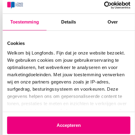
Gebruik je wel Omeprazol?
Toestemming
Details
Over
Beste Lies,
Ik gebruik Rabeprazol.
Cookies
Login
of
registreer
om te reageren
Welkom bij Longfonds. Fijn dat je onze website bezoekt.
We gebruiken cookies om jouw gebruikerservaring te
optimaliseren, het webverkeer te analyseren en voor
marketingdoeleinden. Met jouw toestemming verwerken
Catherine.be
18-02-2026 om 15:59 uur
wij en onze partners gegevens zoals je IP-adres,
surfgedrag, besturingssysteem en voorkeuren. Deze
Beste,
gegevens helpen ons om gepersonaliseerde content te
Ik gebruik Pantoprazol. Maar ben moeten stoppen
tonen, prestaties te meten en inzichten te verkrijgen over
wegens allergische reactie.
onze websitebezoekers. Je kunt je toestemming op elk
moment wijzigen of intrekken via het cookie-icoontje
linksonder elke pagina. De lijst met partners is te vinden in
Accepteren
Login
of
registreer
om te reageren
het tabblad “details”.