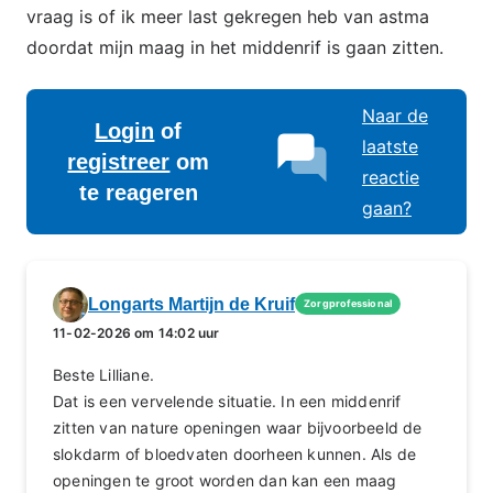
vraag is of ik meer last gekregen heb van astma
doordat mijn maag in het middenrif is gaan zitten.
Naar de
Login
of
laatste
registreer
om
reactie
te reageren
gaan?
Longarts Martijn de Kruif
Zorgprofessional
11-02-2026 om 14:02 uur
Beste Lilliane.
Dat is een vervelende situatie. In een middenrif
zitten van nature openingen waar bijvoorbeeld de
slokdarm of bloedvaten doorheen kunnen. Als de
openingen te groot worden dan kan een maag