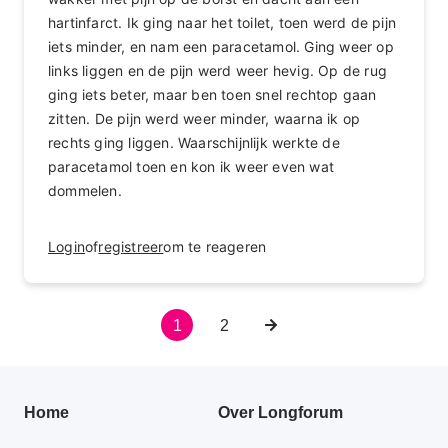
hartinfarct. Ik ging naar het toilet, toen werd de pijn
iets minder, en nam een paracetamol. Ging weer op
links liggen en de pijn werd weer hevig. Op de rug
ging iets beter, maar ben toen snel rechtop gaan
zitten. De pijn werd weer minder, waarna ik op
rechts ging liggen. Waarschijnlijk werkte de
paracetamol toen en kon ik weer even wat
dommelen.
Login
of
registreer
om te reageren
Huidige
1
Pagina
2
Volgende
Paginering
pagina
pagina
Primair
Home
Over Longforum
footer