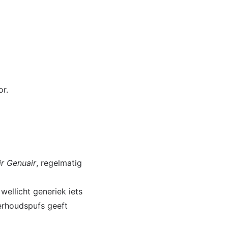
or.
ir Genuair
, regelmatig
wellicht generiek iets
erhoudspufs geeft