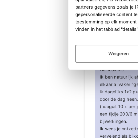
Login
of
registreer
om 
partners gegevens zoals je 
gepersonaliseerde content te
toestemming op elk moment wij
vinden in het tabblad “details”
maxime
Reactie op Frans
Weigeren
Hoi Maxime
Ik ben natuurlijk
elkaar al vaker "
ik dagelijks 1x2 p
door de dag heen.
(hooguit 10 x per 
een tijdje 200/6 m
bijwerkingen.
Ik wens je ontzett
vervelend als bij