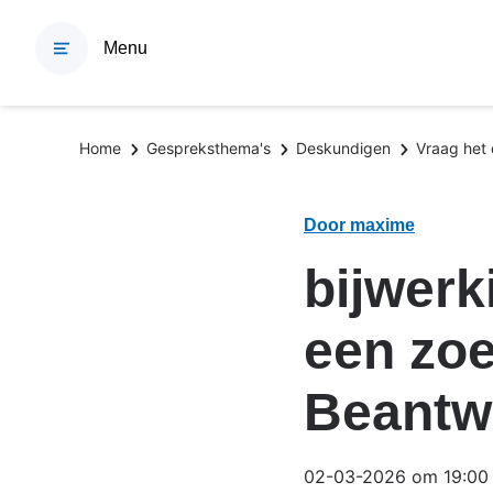
Overslaan
en
Menu
naar
de
inhoud
Kruimelpad
Home
Gespreksthema's
Deskundigen
Vraag het
gaan
Door maxime
bijwerk
een zoe
Beantw
02-03-2026 om 19:00 