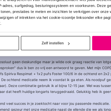
te reageren
IP-adres, surfgedrag, besturingssysteem en voorkeuren. Deze 
 tonen, prestaties te meten en inzichten te verkrijgen over onze
zigen of intrekken via het cookie-icoontje linksonder elke pagina
.
02
 -ed COPD-
Zelf instellen
 absoluut geen deskundige maar je wilde ook graag reactie van lot
gesproken" dus ik ben zo vrij een antwoord te geven. Met mijn COP
ufs Spiriva Respimat + 1x2 pufs Foster 100/6 in de ochtend en 2x2
 De ochtend medicatie neem ik voordat ik ga eten. Als noodpuf geb
jaar). Deze combinatie gebruik ik al bijna 12-15 jaar. Wel was tuss
aar dat heeft huidige longarts teruggedraaid. Gelukkig heb ik geen
end veel succes in je zoektocht naar voor jou passende medicatie. 
komend gezeur met onze medicatie naast de ellende die we als long