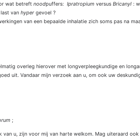
or wat betreft
nood
puffers:
Ipratropium
versus
Bricanyl
: w
last van
hyper
gevoel ?
jwerkingen van een bepaalde inhalatie zich soms pas na m
elmatig overleg hierover met longverpleegkundige en long
 goed uit. Vandaar mijn verzoek aan u, om ook uw deskundig 
forum
;
ook van u, zijn voor mij van harte welkom. Mag uiteraard ook