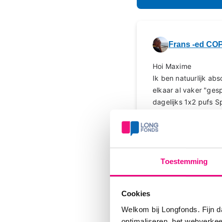
Frans -ed CO
Hoi Maxime
Ik ben natuurlijk ab
elkaar al vaker "ges
dagelijks 1x2 pufs S
de dag heen. De ocht
x per jaar). Deze com
maar dat heeft huidi
Ik wens je ontzetten
Toestemming
als bijkomend gezeur
zonnige groet
Frans
Cookies
Welkom bij Longfonds. Fijn d
optimaliseren, het webverke