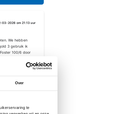
-03-2026 om 21:13 uur
noten. We hebben
old 3 gebruik ik
 Foster 100/6 door
Ventolin (hooguit 10
r een tijdje 200/6
gen.
ets is zo vervelend
Over
ebben.
ikerservaring te
mming verwerken wij en onze