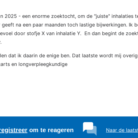
gin 2025 - een enorme zoektocht, om de "juiste" inhalaties t
r geeft na een paar maanden toch lastige bijwerkingen. Ik b
gevoel door stofje X van inhalatie Y. En dan begint de zoe
.
ellen dat ik daarin de enige ben. Dat laatste wordt mij over
ngarts en longverpleegkundige
registreer
om te reageren
Naar de laats