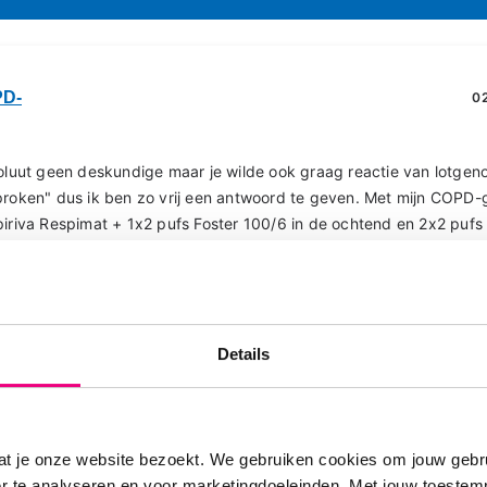
PD-
02
soluut geen deskundige maar je wilde ook graag reactie van lotge
proken" dus ik ben zo vrij een antwoord te geven. Met mijn COPD-g
piriva Respimat + 1x2 pufs Foster 100/6 in de ochtend en 2x2 pufs
end medicatie neem ik voordat ik ga eten. Als noodpuf gebruik ik 
binatie gebruik ik al bijna 12-15 jaar. Wel was tussendoor de Foste
ge longarts teruggedraaid. Gelukkig heb ik geen last van bijwerkin
d veel succes in je zoektocht naar voor jou passende medicatie. Ni
Details
 met onze medicatie naast de ellende die we als longpatiënt al h
at je onze website bezoekt. We gebruiken cookies om jouw gebru
er te analyseren en voor marketingdoeleinden. Met jouw toeste