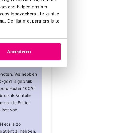
gegevens helpen ons om
 websitebezoekers. Je kunt je
. De lijst met partners is te
-03-2026 om 21:48 uur
Accepteren
genoten. We hebben
D-gold 3 gebruik
 pufs Foster 100/6
ruik ik Ventolin
endoor de Foster
 last van
Niets is zo
patiënt al hebben.