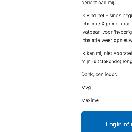
bericht aan mij.
Ik vind het - sinds be
inhalatie X prima, maa
'vatbaar' voor 'hyper'
inhalatie weer opnieuw
Ik kan mij niet voorst
mijn (uitstekende) lo
Dank, een ieder.
Mvg
Maxime
Login
of