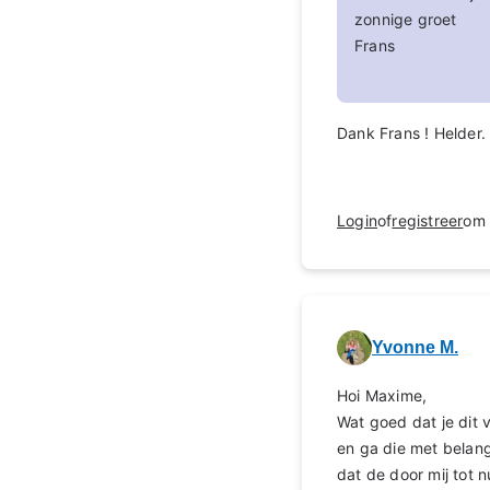
zonnige groet
Frans
Dank Frans ! Helder
Login
of
registreer
om 
Yvonne M.
Hoi Maxime,
Wat goed dat je dit 
en ga die met belangs
dat de door mij tot