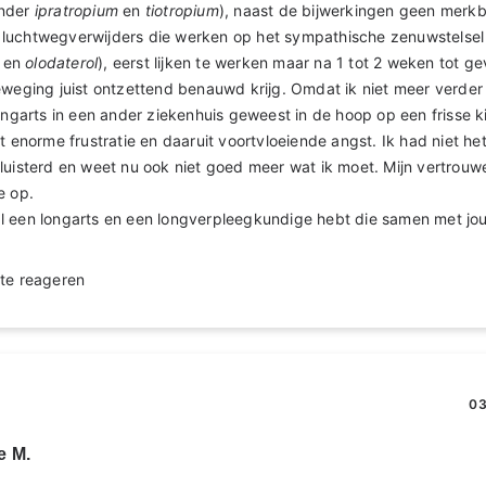
onder
ipratropium
en
tiotropium
), naast de bijwerkingen geen merkb
luchtwegverwijders die werken op het sympathische zenuwstelsel
l
en
olodaterol
), eerst lijken te werken maar na 1 tot 2 weken tot g
eweging juist ontzettend benauwd krijg. Omdat ik niet meer verder
longarts in een ander ziekenhuis geweest in de hoop op een frisse k
t enorme frustratie en daaruit voortvloeiende angst. Ik had niet het
luisterd en weet nu ook niet goed meer wat ik moet. Mijn vertrou
e op.
geval een longarts en een longverpleegkundige hebt die samen met jou
te reageren
03
e M.