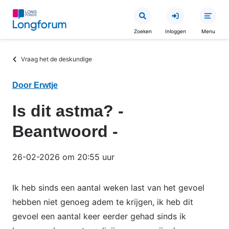
Overslaan
en
Zoeken
Inloggen
Menu
naar
de
Kruimelpad
Vraag het de deskundige
inhoud
gaan
Door Erwtje
Is dit astma? -
Beantwoord -
26-02-2026 om 20:55 uur
Ik heb sinds een aantal weken last van het gevoel
hebben niet genoeg adem te krijgen, ik heb dit
gevoel een aantal keer eerder gehad sinds ik