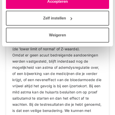
linksonder elke pagina. De lijst met partners is te vinden
Accepteren
grote afwijkingen zien. Voor de FEV1/FVC geldt
in het tabblad “details”.
overigens, in tegenstelling tot FEV1 of FVC, dat het
Zelf instellen
gaat om de verhouding en niet om het percentage.
Internationaal wordt daarbij vaak een arbitraire
grens van 0,70 gebruikt, maar longartsen in
Weigeren
Nederland gebruiken bij voorkeur een specifieke
waarde die afhankelijk is van onder meer de leeftijd
(de 'lower limit of normal' of Z-waarde).
Omdat er geen acuut bedreigende aandoeningen
werden vastgesteld, blijft inderdaad nog de
mogelijkheid van astma of ademdysregulatie over,
of een bijwerking van de medicijnen die je verder
krijgt, of een neveneffect van de bloedarmoede die
vrijwel altijd het gevolg is bij een ijzertekort. Bij een
mild astma kan de huisarts besluiten om op proef
salbutamol te starten en dan het effect af te
wachten. Bij de testresultaten die je hebt genoemd,
is dat een veilige benadering. We kunnen met