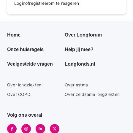
Login
of
registreer
om te reageren
Primair
Home
Over Longforum
footer
Onze huisregels
Help jij mee?
menu
Veelgestelde vragen
Longfonds.nl
Secundaire
Over longziekten
Over astma
footer
Over COPD
Over zeldzame longziekten
menu
Volg ons overal