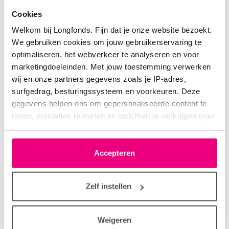
Beste
Cookies
Dit klinkt niet goed. Ik zou nu gelijk het ziekenhuis
Welkom bij Longfonds. Fijn dat je onze website bezoekt.
bellen als er nog geen actie is ondernomen
We gebruiken cookies om jouw gebruikerservaring te
Er is vast een nummer van de polikliniek
optimaliseren, het webverkeer te analyseren en voor
doorgegeven als het gaat om een urgente vraag. En
marketingdoeleinden. Met jouw toestemming verwerken
anders bellen met de dienstdoende longarts. De
wij en onze partners gegevens zoals je IP-adres,
longtumor is blijkbaar actief nu en dan kan er van
surfgedrag, besturingssysteem en voorkeuren. Deze
alles gebeuren
gegevens helpen ons om gepersonaliseerde content te
tonen, prestaties te meten en inzichten te verkrijgen over
Login
of
registreer
om te reageren
onze websitebezoekers. Je kunt je toestemming op elk
moment wijzigen of intrekken via het cookie-icoontje
linksonder elke pagina. De lijst met partners is te vinden
Accepteren
in het tabblad “details”.
maanvlinder
23-03-2026 om 18:34 uur
Zelf instellen
Reactie op Luuk Willems_arts
Weigeren
Beste