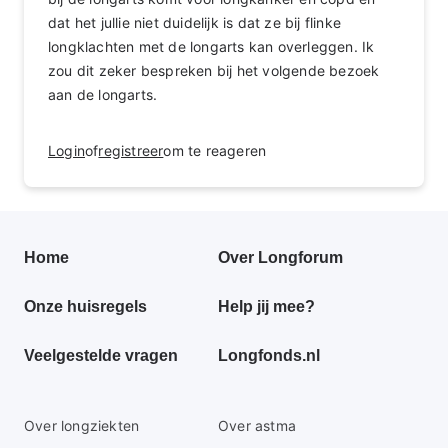
dat het jullie niet duidelijk is dat ze bij flinke
longklachten met de longarts kan overleggen. Ik
zou dit zeker bespreken bij het volgende bezoek
aan de longarts.
Login
of
registreer
om te reageren
Primair
Home
Over Longforum
footer
Onze huisregels
Help jij mee?
menu
Veelgestelde vragen
Longfonds.nl
Secundaire
Over longziekten
Over astma