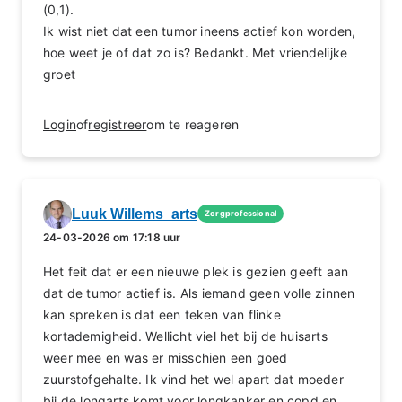
(0,1).
Ik wist niet dat een tumor ineens actief kon worden,
hoe weet je of dat zo is? Bedankt. Met vriendelijke
groet
Login
of
registreer
om te reageren
Luuk Willems_arts
Zorgprofessional
24-03-2026 om 17:18 uur
Het feit dat er een nieuwe plek is gezien geeft aan
dat de tumor actief is. Als iemand geen volle zinnen
kan spreken is dat een teken van flinke
kortademigheid. Wellicht viel het bij de huisarts
weer mee en was er misschien een goed
zuurstofgehalte. Ik vind het wel apart dat moeder
bij de longarts komt voor longkanker en copd en