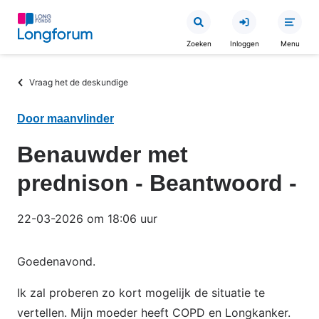
Overslaan
en
Zoeken
Inloggen
Menu
naar
de
Kruimelpad
Vraag het de deskundige
inhoud
gaan
Door maanvlinder
Benauwder met
prednison - Beantwoord -
22-03-2026 om 18:06 uur
Goedenavond.
Ik zal proberen zo kort mogelijk de situatie te
vertellen. Mijn moeder heeft COPD en Longkanker.