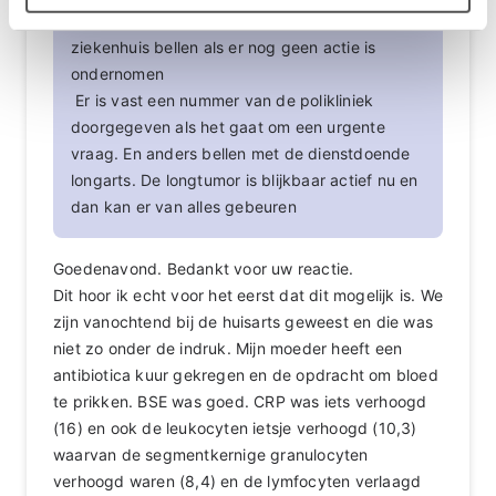
Dit klinkt niet goed. Ik zou nu gelijk het
ziekenhuis bellen als er nog geen actie is
ondernomen
Er is vast een nummer van de polikliniek
doorgegeven als het gaat om een urgente
vraag. En anders bellen met de dienstdoende
longarts. De longtumor is blijkbaar actief nu en
dan kan er van alles gebeuren
Goedenavond. Bedankt voor uw reactie.
Dit hoor ik echt voor het eerst dat dit mogelijk is. We
zijn vanochtend bij de huisarts geweest en die was
niet zo onder de indruk. Mijn moeder heeft een
antibiotica kuur gekregen en de opdracht om bloed
te prikken. BSE was goed. CRP was iets verhoogd
(16) en ook de leukocyten ietsje verhoogd (10,3)
waarvan de segmentkernige granulocyten
verhoogd waren (8,4) en de lymfocyten verlaagd