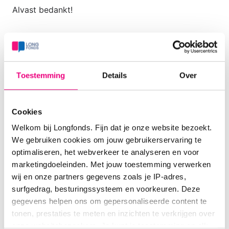
Alvast bedankt!
Groetjes,
Vera
Toestemming
Details
Over
Cookies
Welkom bij Longfonds. Fijn dat je onze website bezoekt.
We gebruiken cookies om jouw gebruikerservaring te
optimaliseren, het webverkeer te analyseren en voor
Naar de
Login
of
marketingdoeleinden. Met jouw toestemming verwerken
laatste
wij en onze partners gegevens zoals je IP-adres,
registreer
om
reactie
surfgedrag, besturingssysteem en voorkeuren. Deze
te reageren
gaan?
gegevens helpen ons om gepersonaliseerde content te
tonen, prestaties te meten en inzichten te verkrijgen over
onze websitebezoekers. Je kunt je toestemming op elk