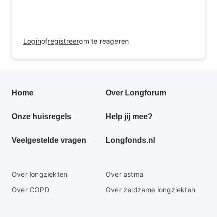
Login
of
registreer
om te reageren
Primair
Home
Over Longforum
footer
Onze huisregels
Help jij mee?
menu
Veelgestelde vragen
Longfonds.nl
Secundaire
Over longziekten
Over astma
footer
Over COPD
Over zeldzame longziekten
menu