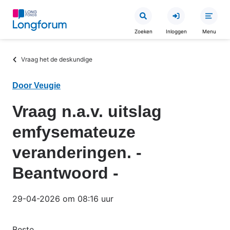
Overslaan
en
Zoeken
Inloggen
Menu
naar
de
Kruimelpad
Vraag het de deskundige
inhoud
gaan
Door Veugie
Vraag n.a.v. uitslag
emfysemateuze
veranderingen. -
Beantwoord -
29-04-2026 om 08:16 uur
Beste,