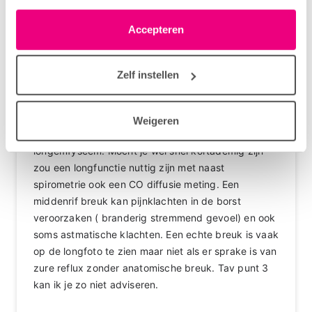
moment wijzigen of intrekken via het cookie-icoontje
Luuk Willems_arts
Zorgprofessional
linksonder elke pagina. De lijst met partners is te vinden
Accepteren
30-04-2026 om 16:07 uur
in het tabblad “details”.
Dag vera
Zelf instellen
De klachten die je aangeeft passen niet erg bij
longemfyseem. Dat veroorzaakt vooral
kortademigheid bij inspanning. Daarnaast is een
Weigeren
longfoto niet erg secuur in het vaststellen van
longemfyseem. Mocht je wel snel kortademig zijn
zou een longfunctie nuttig zijn met naast
spirometrie ook een CO diffusie meting. Een
middenrif breuk kan pijnklachten in de borst
veroorzaken ( branderig stremmend gevoel) en ook
soms astmatische klachten. Een echte breuk is vaak
op de longfoto te zien maar niet als er sprake is van
zure reflux zonder anatomische breuk. Tav punt 3
kan ik je zo niet adviseren.