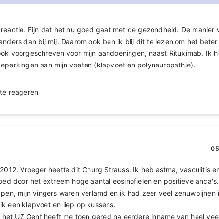
reactie. Fijn dat het nu goed gaat met de gezondheid. De manier 
nders dan bij mij. Daarom ook ben ik blij dit te lezen om het beter
ook voorgeschreven voor mijn aandoeningen, naast Rituximab. Ik 
beperkingen aan mijn voeten (klapvoet en polyneuropathie).
te reageren
05
2012. Vroeger heette dit Churg Strauss. Ik heb astma, vasculitis en
loed door het extreem hoge aantal eosinofielen en positieve anca's.
ppen, mijn vingers waren verlamd en ik had zeer veel zenuwpijnen 
k een klapvoet en liep op kussens.
n het UZ Gent heeft me toen gered na eerdere inname van heel veel