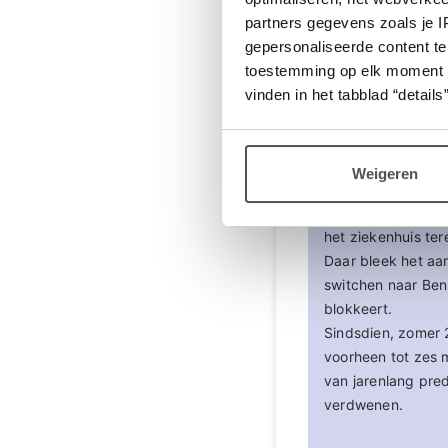
partners gegevens zoals je 
gepersonaliseerde content te
toestemming op elk moment wij
Carla04
vinden in het tabblad “details”
Reactie op Balud
Weigeren
Na 35 jaar astma e
Dupilumab was ik 
het ziekenhuis ter
Daar bleek het aa
switchen naar Ben
blokkeert.
Sindsdien, zomer 
voorheen tot zes 
van jarenlang pre
verdwenen.