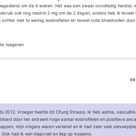
oegediend om de 4 weken. Het was een zwaar onvolledig herstel, 
ebruik ook nog medrol 2 mg om de 2 dagen, anders heb ik teveel l
k echter met te weinig eosinofielen en teveel rode bloedcellen door
te reageren
06
ds 2012. Vroeger heette dit Churg Strauss. Ik heb astma, vasculitis 
 bloed door het extreem hoge aantal eosinofielen en positieve anca
stappen, mijn vingers waren verlamd en ik had zeer veel zenuwpijne
 Ook had ik een klapvoet en liep op kussens.