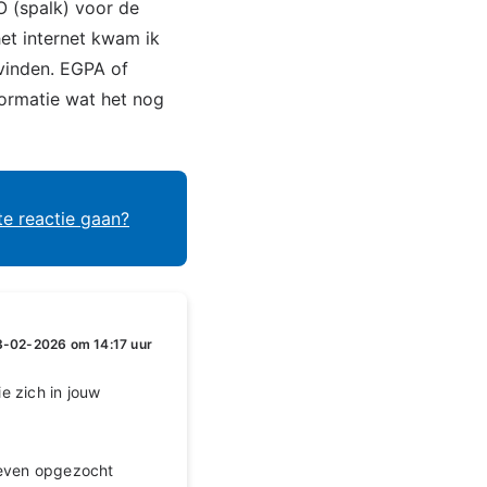
O (spalk) voor de
et internet kwam ik
rvinden. EGPA of
formatie wat het nog
te reactie gaan?
3-02-2026 om 14:17 uur
e zich in jouw
 even opgezocht