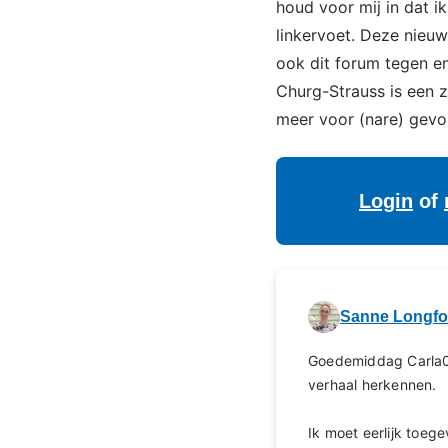
houd voor mij in dat i
linkervoet. Deze nieu
ook dit forum tegen en
Churg-Strauss is een z
meer voor (nare) gevo
Login
of
Sanne Longf
Goedemiddag Carla04
verhaal herkennen.
Ik moet eerlijk toe