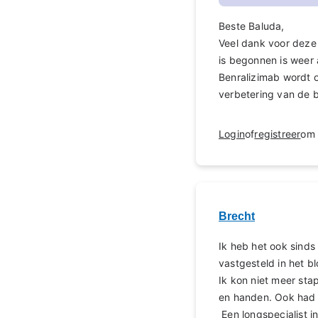
Beste Baluda,
Veel dank voor deze 
is begonnen is weer a
Benralizimab wordt 
verbetering van de 
Login
of
registreer
om 
Brecht
Ik heb het ook sinds 
vastgesteld in het b
Ik kon niet meer sta
en handen. Ook had i
Een longspecialist i