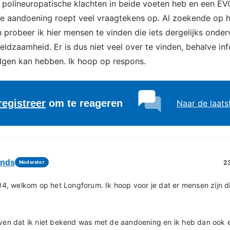
k polineuropatische klachten in beide voeten heb en een EV
we aandoening roept veel vraagtekens op. Al zoekende op h
 probeer ik hier mensen te vinden die iets dergelijks onde
eldzaamheid. Er is dus niet veel over te vinden, behalve in
lgen kan hebben. Ik hoop op respons.
registreer
om te reageren
Naar de laats
onds
2
Moderator
, welkom op het Longforum. Ik hoop voor je dat er mensen zijn di
geven dat ik niet bekend was met de aandoening en ik heb dan ook