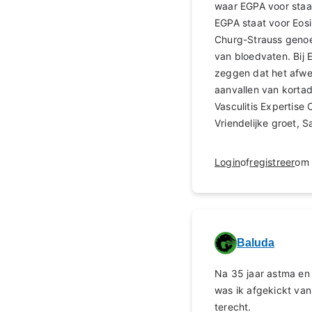
waar EGPA voor staat
EGPA staat voor Eosi
Churg-Strauss genoem
van bloedvaten. Bij 
zeggen dat het afwe
aanvallen van kortad
Vasculitis Expertise 
Vriendelijke groet, 
Login
of
registreer
om 
Baluda
Na 35 jaar astma en 
was ik afgekickt van
terecht.