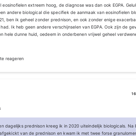
al eosinofielen extreem hoog, de diagnose was dan ook EGPA. Gelu
en andere biological die specifiek de aanmaak van eosinofielen b
1, ben ik geheel zonder prednison, en ook zonder enige exacerbat
r had. Ik heb geen andere verschijnselen van EGPA. Ook zijn de ge
en hele dunne huid, oedeem in onderbenen vrijwel geheel verdwen
te reageren
16
a
n dagelijks prednison kreeg ik in 2020 uiteindelijk biologicals. N
afgekickt van de prednison en kwam ik met twee forse granulomen