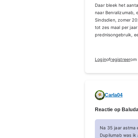
Daar bleek het aant
naar Benralizumab, e
Sindsdien, zomer 202
tot zes maal per jaa
prednisongebruik, e
Login
of
registreer
om 
Carla04
Reactie op Balud
Na 35 jaar astma e
Dupilumab was ik 