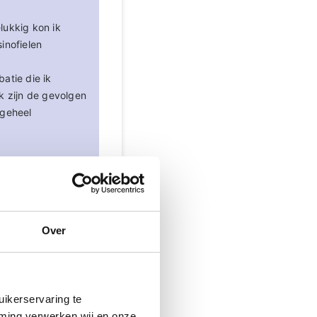
lukkig kon ik
inofielen
atie die ik
k zijn de gevolgen
 geheel
waarop bij jou EGPA
 te begrijpen.
Over
hoop op verdere
ikerservaring te
mming verwerken wij en onze