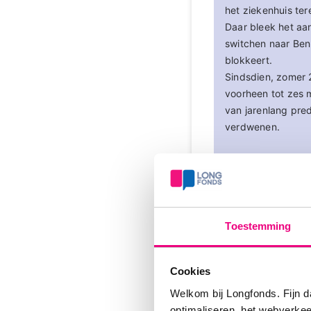
het ziekenhuis ter
Daar bleek het aa
switchen naar Ben
blokkeert.
Sindsdien, zomer 
voorheen tot zes 
van jarenlang pre
verdwenen.
Beste Baluda,
Veel dank voor deze 
is begonnen is weer a
Toestemming
Benralizimab wordt 
verbetering van de 
Cookies
Login
of
registreer
om 
Welkom bij Longfonds. Fijn d
optimaliseren, het webverke