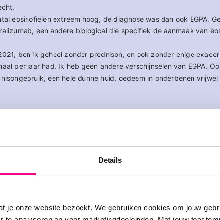
echt.
ntal eosinofielen extreem hoog, de diagnose was dan ook EGPA. Ge
ralizumab, een andere biological die specifiek de aanmaak van eos
2021, ben ik geheel zonder prednison, en ook zonder enige exacerb
maal per jaar had. Ik heb geen andere verschijnselen van EGPA. Oo
dnisongebruik, een hele dunne huid, oedeem in onderbenen vrijwel
reactie. Fijn dat het nu goed gaat met de gezondheid. De manier 
nders dan bij mij. Daarom ook ben ik blij dit te lezen om het beter
Details
ook voorgeschreven voor mijn aandoeningen, naast Rituximab. Ik 
beperkingen aan mijn voeten (klapvoet en polyneuropathie).
te reageren
at je onze website bezoekt. We gebruiken cookies om jouw gebru
er te analyseren en voor marketingdoeleinden. Met jouw toeste