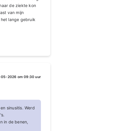
maar de ziekte kon
ast van mijn
 het lange gebruik
-05-2026 om 09:30 uur
en sinusitis. Werd
's.
n in de benen,