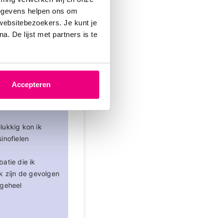
gegevens helpen ons om
 websitebezoekers. Je kunt je
. De lijst met partners is te
-03-2026 om 15:23 uur
Accepteren
a 8 maanden
 in de longen in
lukkig kon ik
inofielen
atie die ik
k zijn de gevolgen
 geheel