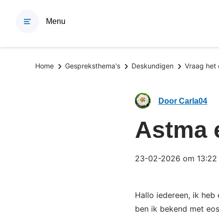
Overslaan
en
Menu
naar
de
inhoud
Kruimelpad
Home
Gespreksthema's
Deskundigen
Vraag het
gaan
Door Carla04
Astma 
23-02-2026 om 13:22 
Hallo iedereen, ik heb
ben ik bekend met eos