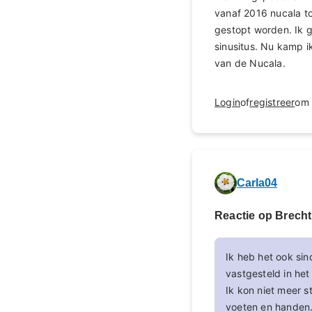
vanaf 2016 nucala t
gestopt worden. Ik g
sinusitus. Nu kamp i
van de Nucala.
Login
of
registreer
om 
Carla04
Reactie op Brecht
Ik heb het ook sin
vastgesteld in het
Ik kon niet meer 
voeten en handen.