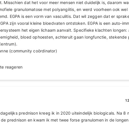
. Misschien dat het voor meer mensen niet duidelijk is, daarom wat
nofiele granulomatose met polyangiitis, en werd voorheen ook wel
d. EGPA is een vorm van vasculitis. Dat wil zeggen dat er sprake
EGPA zijn vooral kleine bloedvaten ontstoken. EGPA is een auto-im
ersysteem het eigen lichaam aanvalt. Specifieke klachten longen:
emigheid, bloed ophoesten, achteruit gaan longfunctie, stekende p
Centrum).
Sanne (community coördinator)
te reageren
1
dagelijks prednison kreeg ik in 2020 uiteindelijk biologicals. Na
 de prednison en kwam ik met twee forse granulomen in de longen 