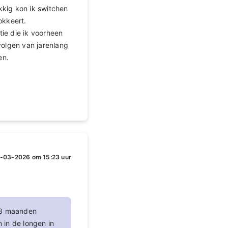
kkig kon ik switchen
lokkeert.
ie die ik voorheen
volgen van jarenlang
en.
-03-2026 om 15:23 uur
a 8 maanden
 in de longen in