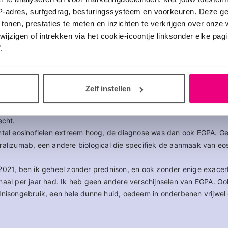
IP-adres, surfgedrag, besturingssysteem en voorkeuren. Deze 
 tonen, prestaties te meten en inzichten te verkrijgen over onze
zigen of intrekken via het cookie-icoontje linksonder elke pagina
16
.
a
Zelf instellen
n dagelijks prednison kreeg ik in 2020 uiteindelijk biologicals. N
afgekickt van de prednison en kwam ik met twee forse granulomen
echt.
ntal eosinofielen extreem hoog, de diagnose was dan ook EGPA. Ge
ralizumab, een andere biological die specifiek de aanmaak van eos
2021, ben ik geheel zonder prednison, en ook zonder enige exacerb
maal per jaar had. Ik heb geen andere verschijnselen van EGPA. Oo
dnisongebruik, een hele dunne huid, oedeem in onderbenen vrijwel