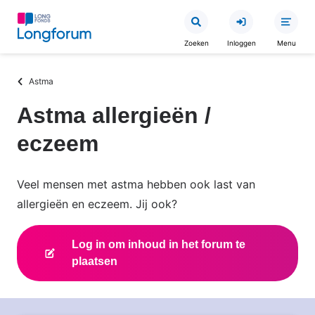
Overslaan
en
Zoeken
Inloggen
Menu
naar
de
Kruimelpad
Astma
inhoud
gaan
Astma allergieën /
eczeem
Veel mensen met astma hebben ook last van
allergieën en eczeem. Jij ook?
Log in om inhoud in het forum te
plaatsen