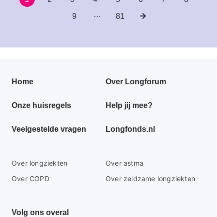
Paginering
pagina
…
Pagina
9
Laatste
81
Volgende
pagina
pagina
Primair
Home
Over Longforum
footer
Onze huisregels
Help jij mee?
menu
Veelgestelde vragen
Longfonds.nl
Secundaire
Over longziekten
Over astma
footer
Over COPD
Over zeldzame longziekten
menu
Volg ons overal