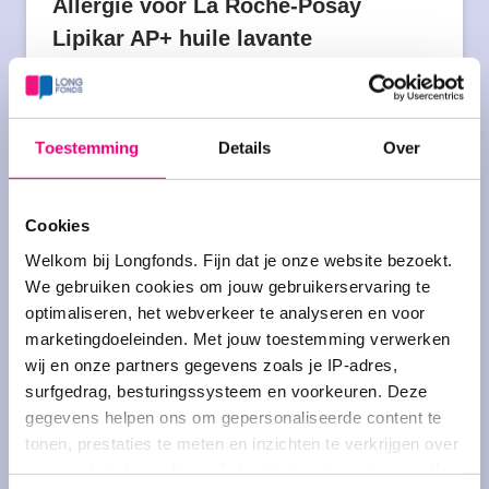
Allergie voor La Roche-Posay
Lipikar AP+ huile lavante
Gestart door
Vlinderstrik
op 15-04-2026 om 13:18
uur
Laatst bewerkt op 16-04-2026 om 22:58 uur
Toestemming
Details
Over
Nog geen reacties
Cookies
Astma, Rosacea en onderhuidse
Welkom bij Longfonds. Fijn dat je onze website bezoekt.
bulten
We gebruiken cookies om jouw gebruikerservaring te
optimaliseren, het webverkeer te analyseren en voor
Gestart door
BlauwBesje
op 08-09-2020 om 15:47
marketingdoeleinden. Met jouw toestemming verwerken
uur
wij en onze partners gegevens zoals je IP-adres,
4 reacties
surfgedrag, besturingssysteem en voorkeuren. Deze
gegevens helpen ons om gepersonaliseerde content te
tonen, prestaties te meten en inzichten te verkrijgen over
Huisstofmijt killer?
onze websitebezoekers. Je kunt je toestemming op elk