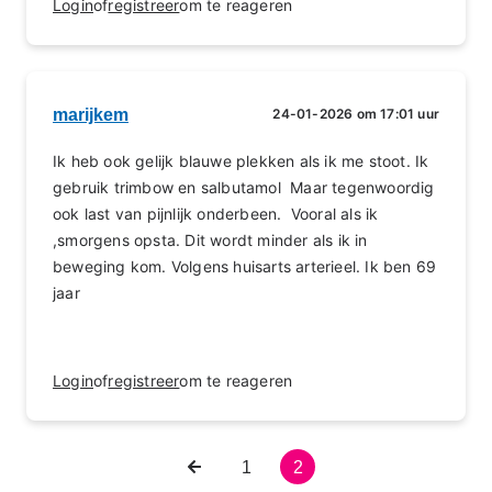
Login
of
registreer
om te reageren
marijkem
24-01-2026 om 17:01 uur
Ik heb ook gelijk blauwe plekken als ik me stoot. Ik
gebruik trimbow en salbutamol Maar tegenwoordig
ook last van pijnlijk onderbeen. Vooral als ik
,smorgens opsta. Dit wordt minder als ik in
beweging kom. Volgens huisarts arterieel. Ik ben 69
jaar
Login
of
registreer
om te reageren
Vorige
Pagina
1
Huidige
2
Paginering