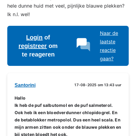
hele dunne huid met veel, pijnlijke blauwe plekken?
Ik n.l. wel!
Naar de
Login
of
laatste
registreer
om
reactie
te reageren
gaan?
Santorini
17-08-2025 om 13:43 uur
Hallo
Ik heb de puf salbutomol en de puf salmeterol.
Ook heb ik een bloedverdunner chlopidogrel. En
de betablokker metropolol. Dus een heel scala. En
mijn armen zitten ook onder de blauwe plekken en
bij stoten bloedt het ook.