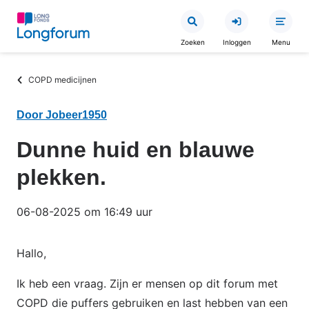
Overslaan
en
Zoeken
Inloggen
Menu
naar
de
Kruimelpad
COPD medicijnen
inhoud
gaan
Door Jobeer1950
Dunne huid en blauwe
plekken.
06-08-2025 om 16:49 uur
Hallo,
Ik heb een vraag. Zijn er mensen op dit forum met
COPD die puffers gebruiken en last hebben van een