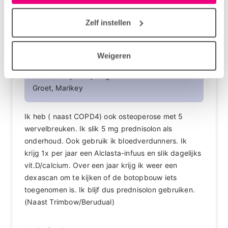
in het tabblad “details”.
proesten, en ben aan het afwegen wat ik nu
het beste kan doen … Het blijft afwegen maar
Zelf instellen
voor mij staat vooral mijn kwaliteit van leven op
de voorgrond! Waar voel ik me het beste bij?
Toch weer beginnen met de prednison en
Weigeren
minder benauwd zijn of toch het advies van de
internist blijven opvolgen? Dilemma’s!
Groet, Marikey
Ik heb ( naast COPD4) ook osteoperose met 5
wervelbreuken. Ik slik 5 mg prednisolon als
onderhoud. Ook gebruik ik bloedverdunners. Ik
krijg 1x per jaar een Alclasta-infuus en slik dagelijks
vit.D/calcium. Over een jaar krijg ik weer een
dexascan om te kijken of de botopbouw iets
toegenomen is. Ik blijf dus prednisolon gebruiken.
(Naast Trimbow/Berudual)