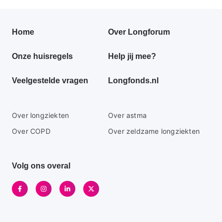
pagina
pagina
Primair
Home
Over Longforum
footer
Onze huisregels
Help jij mee?
menu
Veelgestelde vragen
Longfonds.nl
Secundaire
Over longziekten
Over astma
footer
Over COPD
Over zeldzame longziekten
menu
Volg ons overal