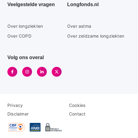
Veelgestelde vragen
Longfonds.nl
Secundaire
Over longziekten
Over astma
footer
Over COPD
Over zeldzame longziekten
menu
Volg ons overal
Disclaimer
Logo
Privacy
Cookies
menu
menu
Disclaimer
Contact