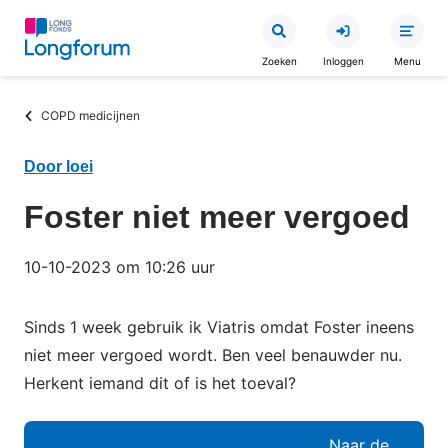
Overslaan
en
Zoeken
Inloggen
Menu
naar
de
Kruimelpad
COPD medicijnen
inhoud
gaan
Door loei
Foster niet meer vergoed
10-10-2023 om 10:26 uur
Sinds 1 week gebruik ik Viatris omdat Foster ineens
niet meer vergoed wordt. Ben veel benauwder nu.
Herkent iemand dit of is het toeval?
Naar de