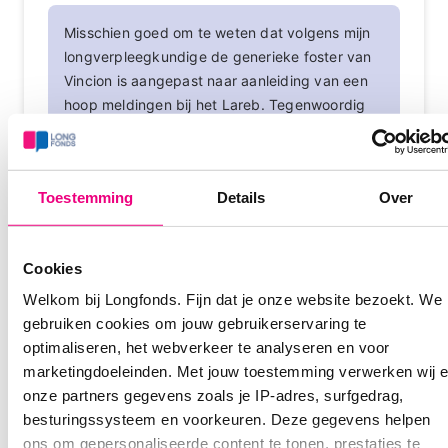
Misschien goed om te weten dat volgens mijn
longverpleegkundige de generieke foster van
Vincion is aangepast naar aanleiding van een
hoop meldingen bij het Lareb. Tegenwoordig
wordt het goed verdragen is haar ervaring.
Dat is zeker goed te weten! Dank voor de
Toestemming
Details
Over
informatie.
Login
of
registreer
om te reageren
Cookies
Welkom bij Longfonds. Fijn dat je onze website bezoekt. We
gebruiken cookies om jouw gebruikerservaring te
optimaliseren, het webverkeer te analyseren en voor
john-64
23-03-2026 om 12:55 uur
marketingdoeleinden. Met jouw toestemming verwerken wij 
onze partners gegevens zoals je IP-adres, surfgedrag,
Wat ik nog steeds niet begrijp, is dat er besloten is
besturingssysteem en voorkeuren. Deze gegevens helpen
dat longpatiënten niet meer zo van merk mogen
ons om gepersonaliseerde content te tonen, prestaties te