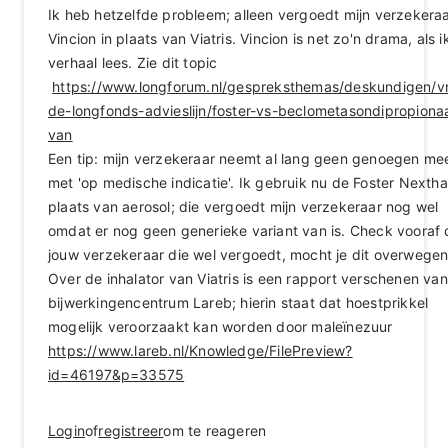
Ik heb hetzelfde probleem; alleen vergoedt mijn verzekera
Vincion in plaats van Viatris. Vincion is net zo'n drama, als ik
verhaal lees. Zie dit topic
https://www.longforum.nl/gespreksthemas/deskundigen/v
de-longfonds-advieslijn/foster-vs-beclometasondipropiona
van
Een tip: mijn verzekeraar neemt al lang geen genoegen me
met 'op medische indicatie'. Ik gebruik nu de Foster Nexthal
plaats van aerosol; die vergoedt mijn verzekeraar nog wel
omdat er nog geen generieke variant van is. Check vooraf 
jouw verzekeraar die wel vergoedt, mocht je dit overwegen
Over de inhalator van Viatris is een rapport verschenen van
bijwerkingencentrum Lareb; hierin staat dat hoestprikkel
mogelijk veroorzaakt kan worden door maleïnezuur
https://www.lareb.nl/Knowledge/FilePreview?
id=46197&p=33575
Login
of
registreer
om te reageren