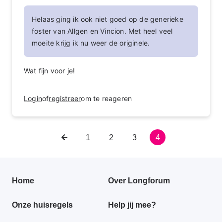
Helaas ging ik ook niet goed op de generieke
foster van Allgen en Vincion. Met heel veel
moeite krijg ik nu weer de originele.
Wat fijn voor je!
Login
of
registreer
om te reageren
Vorige
Pagina
1
Pagina
2
Pagina
3
Huidige
4
Paginering
pagina
pagina
Primair
Home
Over Longforum
footer
Onze huisregels
Help jij mee?
menu