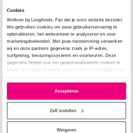
jacqueson
18-01-2020 om 08:12 uur
Cookies
Ik heb nu een aanvraag voor Heideheuvel. Lopen.
Welkom bij Longfonds. Fijn dat je onze website bezoekt.
We gebruiken cookies om jouw gebruikerservaring te
Login
of
registreer
om te reageren
optimaliseren, het webverkeer te analyseren en voor
marketingdoeleinden. Met jouw toestemming verwerken
wij en onze partners gegevens zoals je IP-adres,
surfgedrag, besturingssysteem en voorkeuren. Deze
Stefanie
18-01-2020 om 08:14 uur
gegevens helpen ons om gepersonaliseerde content te
tonen, prestaties te meten en inzichten te verkrijgen over
Dat kan je toch nog omzetten? Zolang er niks vast
onze websitebezoekers. Je kunt je toestemming op elk
staat kan je nog proberen te veranderen. Je zegt
moment wijzigen of intrekken via het cookie-icoontje
dat je moet wachten tot volgend jaar om over te
linksonder elke pagina. De lijst met partners is te vinden
Accepteren
stappen maar als je nu hier gaat revalideren mag je
in het tabblad “details”.
natuurlijk niet daarna nog eens naar Spanje.
Zelf instellen
Login
of
registreer
om te reageren
Weigeren