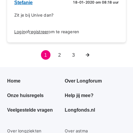
Stefanie
18-01-2020 om 08:18 uur
Zit je bij Unive dan?
Login
of
registreer
om te reageren
Huidige
1
Pagina
2
Pagina
3
Volgende
Paginering
pagina
pagina
Primair
Home
Over Longforum
footer
Onze huisregels
Help jij mee?
menu
Veelgestelde vragen
Longfonds.nl
Secundaire
Over longziekten
Over astma